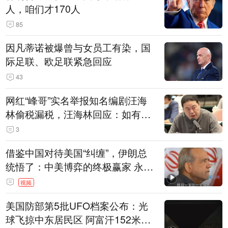
人，咱们才170人
85
因凡蒂诺被爆曾与女员工有染，国
际足联、欧足联紧急回应
43
网红“峰哥”实名举报知名编剧汪海
林偷税漏税，汪海林回应：如有违
法行为，相关机构自会进行评判和
3
处理
借鉴中国对待美国“纠缠”，伊朗总
统悟了：中美博弈的终极赢家 永远
是埋头发展的那一国 伊朗要学中
视频
国“做好自己的事”
美国防部第5批UFO档案公布：光
球飞掠中东居民区 阿富汗152米三