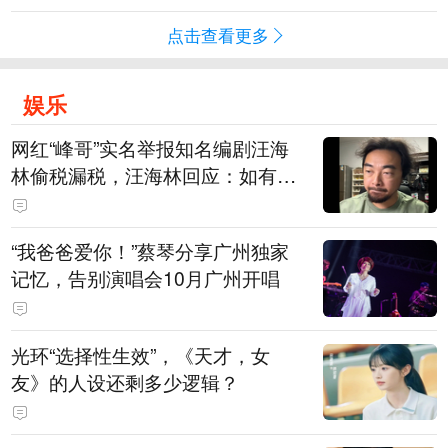
点击查看更多
娱乐
网红“峰哥”实名举报知名编剧汪海
林偷税漏税，汪海林回应：如有违
法行为，相关机构自会进行评判和
处理，清者自清，无需一一回应
“我爸爸爱你！”蔡琴分享广州独家
记忆，告别演唱会10月广州开唱
光环“选择性生效”，《天才，女
友》的人设还剩多少逻辑？