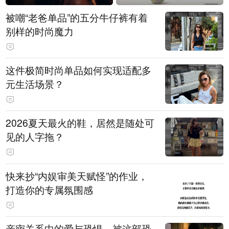
被嘲“老爸单品”的五分牛仔裤有着
别样的时尚魔力
这件极简时尚单品如何实现适配多
元生活场景？
2026夏天最火的鞋，居然是随处可
见的人字拖？
快来抄“内娱审美天赋怪”的作业，
打造你的专属氛围感
亲密关系中的爱与恐惧，被这部恐