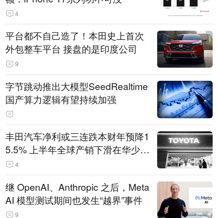
4
平台都不自己造了！本田史上首次
外包整车平台 接盘的是印度公司
9
字节跳动推出大模型SeedRealtime
国产算力逻辑有望持续加强
丰田汽车净利或三连跌本财年预降1
5.5% 上半年全球产销下滑在华少卖
14.3万辆
4
继 OpenAI、Anthropic 之后，Meta
AI 模型测试期间也发生“越界”事件
9