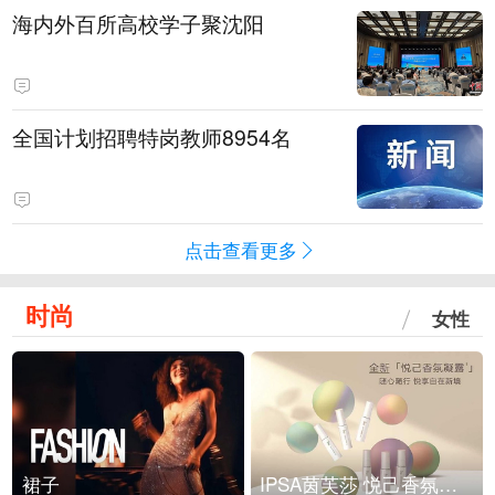
海内外百所高校学子聚沈阳
全国计划招聘特岗教师8954名
点击查看更多
时尚
女性
裙子
IPSA茵芙莎 悦己香氛凝露上市