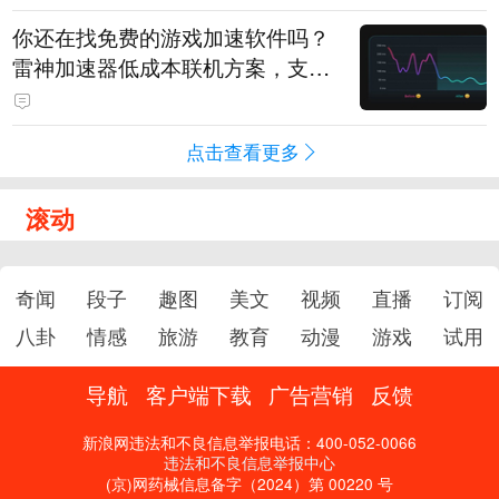
你还在找免费的游戏加速软件吗？
雷神加速器低成本联机方案，支持
免费试用
点击查看更多
滚动
奇闻
段子
趣图
美文
视频
直播
订阅
八卦
情感
旅游
教育
动漫
游戏
试用
导航
客户端下载
广告营销
反馈
新浪网违法和不良信息举报电话：400-052-0066
违法和不良信息举报中心
(京)网药械信息备字（2024）第 00220 号