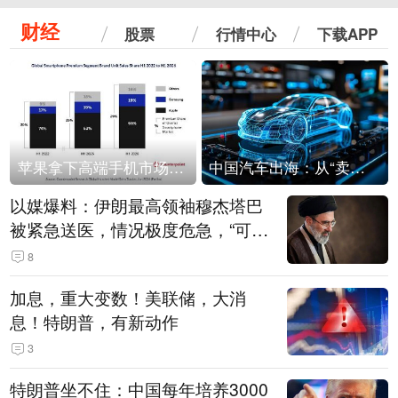
财经
股票
行情中心
下载APP
苹果拿下高端手机市场65%的份额：iPhone 17系列功不可没
中国汽车出海：从“卖出去”到“走进去”
以媒爆料：伊朗最高领袖穆杰塔巴
被紧急送医，情况极度危急，“可能
随时会死去”
8
加息，重大变数！美联储，大消
息！特朗普，有新动作
3
特朗普坐不住：中国每年培养3000