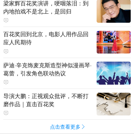
梁家辉百花奖演讲，哽咽落泪：到
内地拍戏不是北上，是回归
百花奖回到北京，电影人用作品回
应人民期待
萨迪·辛克饰麦克斯造型神似漫画琴·
葛蕾，引发角色联动热议
导演大鹏：正视观众批评，不断打
磨作品｜直击百花奖
点击查看更多