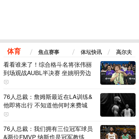
体育
焦点赛事
体坛快讯
高尔夫
看看谁来了！综合格斗名将张伟丽
到场观战AUBL半决赛 坐姚明旁边
76人总裁：詹姆斯最近在LA训练&
他即将出行 不知道他何时来费城
76人总裁：我们拥有三位冠军球员
&两位FMVP 纳斯也是冠军教练