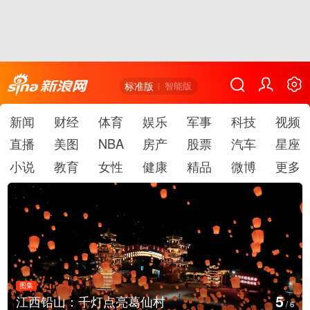
标准版
智能版
新闻
财经
体育
娱乐
军事
科技
视频
直播
美图
NBA
房产
股票
汽车
星座
小说
教育
女性
健康
精品
微博
更多
图集
6
上海：七彩稻田画迎最佳观赏期
/
6