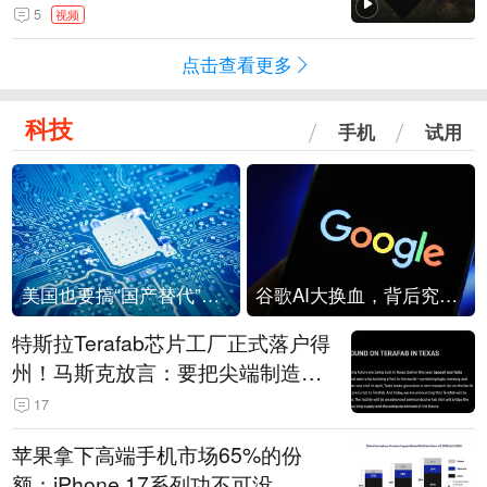
角形遮蔽星光
5
视频
点击查看更多
科技
手机
试用
美国也要搞“国产替代”？先算清三笔账
谷歌AI大换血，背后究竟发生了什么？
特斯拉Terafab芯片工厂正式落户得
州！马斯克放言：要把尖端制造带
回美国
17
苹果拿下高端手机市场65%的份
额：iPhone 17系列功不可没