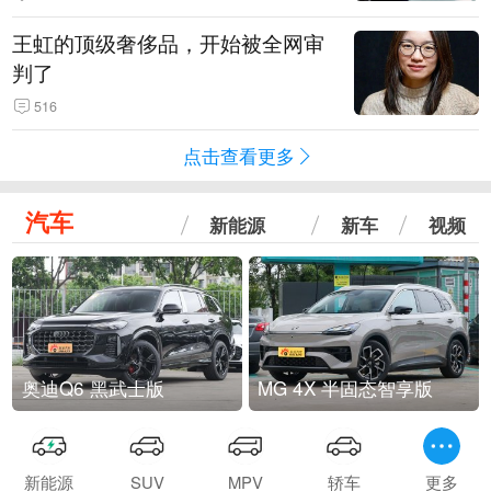
王虹的顶级奢侈品，开始被全网审
判了
516
点击查看更多
汽车
新能源
新车
视频
奥迪Q6 黑武士版
MG 4X 半固态智享版
新能源
SUV
MPV
轿车
更多