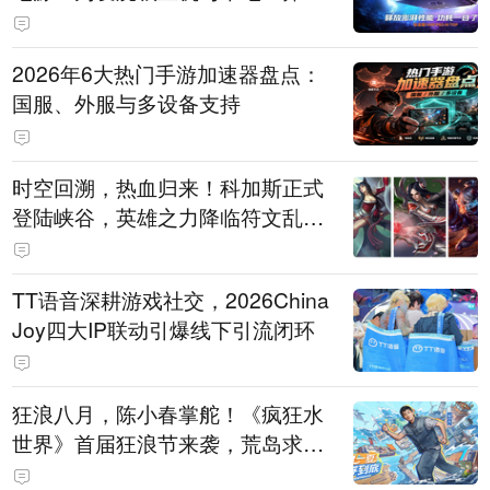
打造旗舰供电方案
2026年6大热门手游加速器盘点：
国服、外服与多设备支持
时空回溯，热血归来！科加斯正式
登陆峡谷，英雄之力降临符文乱
斗！
TT语音深耕游戏社交，2026China
Joy四大IP联动引爆线下引流闭环
狂浪八月，陈小春掌舵！《疯狂水
世界》首届狂浪节来袭，荒岛求生
直播即将开启