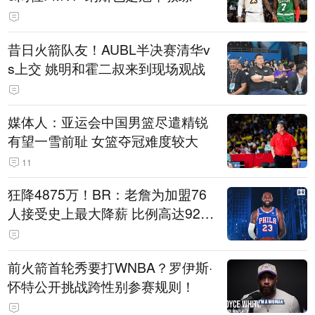
昔日火箭队友！AUBL半决赛清华v
s上交 姚明和霍二叔来到现场观战
媒体人：亚运会中国男篮尽遣精锐
有望一雪前耻 女篮夺冠难度较大
11
狂降4875万！BR：老詹为加盟76
人接受史上最大降薪 比例高达92.
6%
前火箭首轮秀要打WNBA？罗伊斯·
怀特公开挑战跨性别参赛规则！