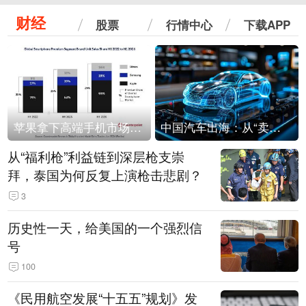
财经
股票
行情中心
下载APP
苹果拿下高端手机市场65%的份额：iPhone 17系列功不可没
中国汽车出海：从“卖出去”到“走进去”
从“福利枪”利益链到深层枪支崇
拜，泰国为何反复上演枪击悲剧？
3
历史性一天，给美国的一个强烈信
号
100
《民用航空发展“十五五”规划》发