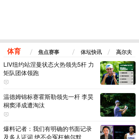
体育
焦点赛事
体坛快讯
高尔夫
LIV纽约站涅曼状态火热领先5杆 力
矩队团体领跑
温德姆锦标赛霍斯勒领先一杆 李昊
桐窦泽成遭淘汰
爆料记者：我们有明确的书面记录
及多人证词 绝不会冤枉鲍尔默