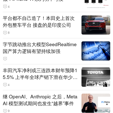
4
平台都不自己造了！本田史上首次
外包整车平台 接盘的是印度公司
8
字节跳动推出大模型SeedRealtime
国产算力逻辑有望持续加强
丰田汽车净利或三连跌本财年预降1
5.5% 上半年全球产销下滑在华少卖
14.3万辆
4
继 OpenAI、Anthropic 之后，Meta
AI 模型测试期间也发生“越界”事件
9