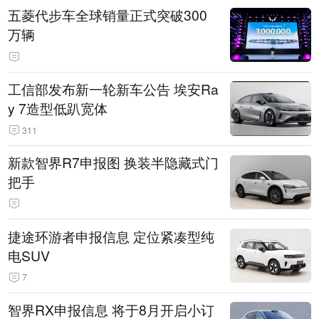
五菱代步车全球销量正式突破300
万辆
工信部发布新一轮新车公告 埃安Ra
y 7造型低趴宽体
311
新款智界R7申报图 换装半隐藏式门
把手
捷途环游者申报信息 定位紧凑型纯
电SUV
7
智界RX申报信息 将于8月开启小订