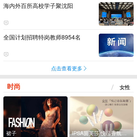
海内外百所高校学子聚沈阳
全国计划招聘特岗教师8954名
点击查看更多
时尚
女性
裙子
IPSA茵芙莎 悦己香氛凝露上市