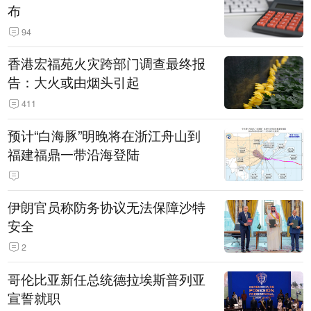
布
94
香港宏福苑火灾跨部门调查最终报
告：大火或由烟头引起
411
预计“白海豚”明晚将在浙江舟山到
福建福鼎一带沿海登陆
伊朗官员称防务协议无法保障沙特
安全
2
哥伦比亚新任总统德拉埃斯普列亚
宣誓就职