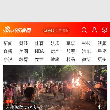
标准版
智能版
新闻
财经
体育
娱乐
军事
科技
视频
直播
美图
NBA
房产
股票
汽车
星座
小说
教育
女性
健康
精品
微博
更多
图集
5
江西铅山：千灯点亮葛仙村
/
6