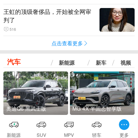
王虹的顶级奢侈品，开始被全网审
判了
516
点击查看更多
汽车
新能源
新车
视频
奥迪Q6 黑武士版
MG 4X 半固态智享版
新能源
SUV
MPV
轿车
更多