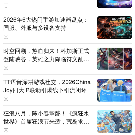
打造旗舰供电方案
2026年6大热门手游加速器盘点：
国服、外服与多设备支持
时空回溯，热血归来！科加斯正式
登陆峡谷，英雄之力降临符文乱
斗！
TT语音深耕游戏社交，2026China
Joy四大IP联动引爆线下引流闭环
狂浪八月，陈小春掌舵！《疯狂水
世界》首届狂浪节来袭，荒岛求生
直播即将开启