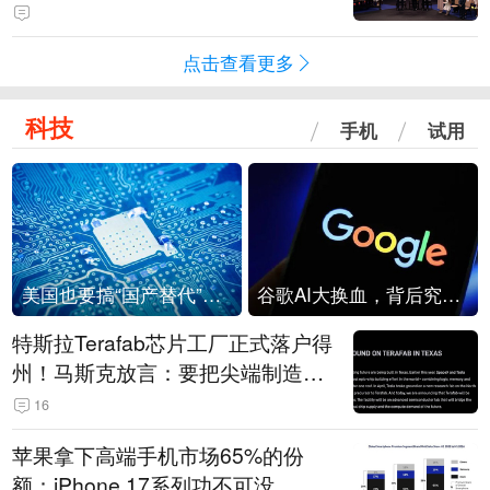
点击查看更多
科技
手机
试用
美国也要搞“国产替代”？先算清三笔账
谷歌AI大换血，背后究竟发生了什么？
特斯拉Terafab芯片工厂正式落户得
州！马斯克放言：要把尖端制造带
回美国
16
苹果拿下高端手机市场65%的份
额：iPhone 17系列功不可没