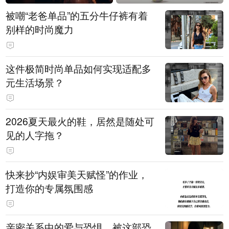
被嘲“老爸单品”的五分牛仔裤有着
别样的时尚魔力
这件极简时尚单品如何实现适配多
元生活场景？
2026夏天最火的鞋，居然是随处可
见的人字拖？
快来抄“内娱审美天赋怪”的作业，
打造你的专属氛围感
亲密关系中的爱与恐惧，被这部恐