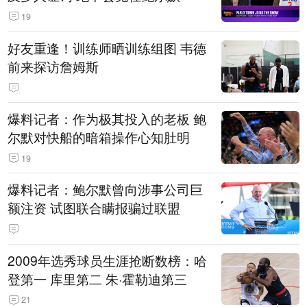
19
好友重逢！训练师晒训练组图 韦德
前来探访詹姆斯
爆料记者：作为极其投入的老板 鲍
尔默对快船的暗箱操作心知肚明
19
爆料记者：鲍尔默曾向涉事公司巨
额注资 试图联合瞒报骗过联盟
2009年选秀球员生涯抢断数榜：哈
登第一 库里第二 朱·霍勒迪第三
21