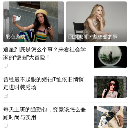
彩色条纹
回溯妮可・基德曼的事业轨迹
追星到底是怎么个事？来看社会学
家的“饭圈”大冒险！
曾经最不起眼的短袖T恤依旧悄悄
走进时装秀场
每天上班的通勤包，究竟该怎么兼
顾时尚与实用