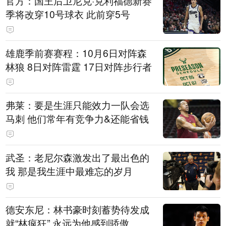
官方：国王后卫尼克·克利福德新赛
季将改穿10号球衣 此前穿5号
雄鹿季前赛赛程：10月6日对阵森
林狼 8日对阵雷霆 17日对阵步行者
弗莱：要是生涯只能效力一队会选
马刺 他们常年有竞争力&还能省钱
武圣：老尼尔森激发出了最出色的
我 那是我生涯中最难忘的岁月
德安东尼：林书豪时刻蓄势待发成
就“林疯狂” 永远为他感到骄傲