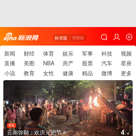
标准版
智能版
新闻
财经
体育
娱乐
军事
科技
视频
直播
美图
NBA
房产
股票
汽车
星座
小说
教育
女性
健康
精品
微博
更多
图集
5
江西铅山：千灯点亮葛仙村
/
6