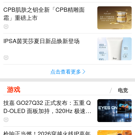
CPB肌肤之钥全新「CPB精雕面
霜」重磅上市
IPSA茵芙莎夏日新品焕新登场
点击查看更多
游戏
电竞
技嘉 GO27Q32 正式发布：五重 Q
D-OLED 面板加持，320Hz 极速与
影院级画面兼得
枪响正当燃！2026穿越火线IP嘉年