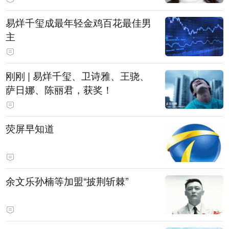
易烊千玺成最年轻金鸡百花最佳男
主
刚刚 | 易烊千玺、卫诗雅、王骁、
萨日娜、陈丽君，获奖！
荧屏早知道
余文乐孙楠等加盟“披荆斩棘”