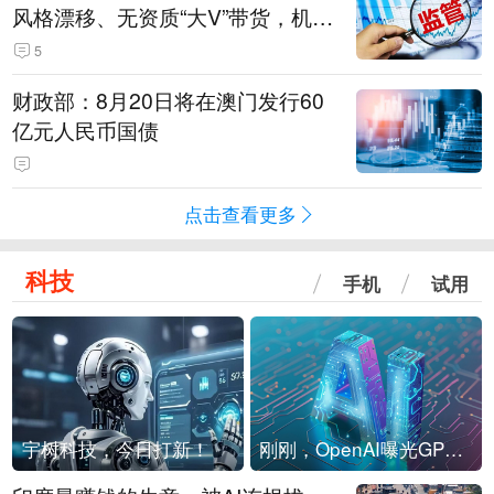
风格漂移、无资质“大V”带货，机构
被暂停新产品注册3个月
5
财政部：8月20日将在澳门发行60
亿元人民币国债
点击查看更多
科技
手机
试用
宇树科技，今日打新！
刚刚，OpenAI曝光GPT-6！传10万亿参数，8月强行发布