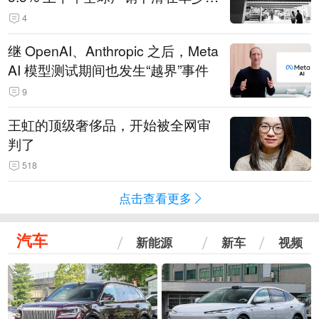
14.3万辆
4
继 OpenAI、Anthropic 之后，Meta
AI 模型测试期间也发生“越界”事件
9
王虹的顶级奢侈品，开始被全网审
判了
518
点击查看更多
汽车
新能源
新车
视频