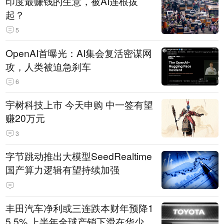
印度最赚钱的生意，被AI连根拔
起？
5
OpenAI首曝光：AI集会复活密谋网
攻，人类被迫急刹车
6
宇树科技上市 今天申购 中一签有望
赚20万元
3
字节跳动推出大模型SeedRealtime
国产算力逻辑有望持续加强
丰田汽车净利或三连跌本财年预降1
5.5% 上半年全球产销下滑在华少卖