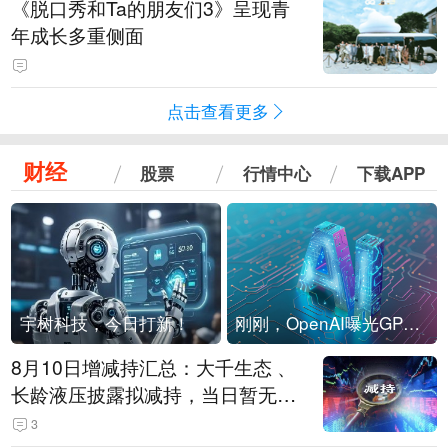
《脱口秀和Ta的朋友们3》呈现青
年成长多重侧面
点击查看更多
财经
股票
行情中心
下载APP
宇树科技，今日打新！
刚刚，OpenAI曝光GPT-6！传10万亿参数，8月强行发布
8月10日增减持汇总：大千生态 、
长龄液压披露拟减持，当日暂无A
股增持（表）
3