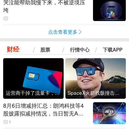
哭泣能帮助我慢下来，不被逆境压
垮
点击查看更多
财经
股票
行情中心
下载APP
运营商干掉了流量卡，他们真的玩不起了
SpaceX火箭残骸撞击月球
8月6日增减持汇总：朗鸿科技等4
股披露拟减持情况，当日暂无A股
公司披露拟增持情况（表）
1