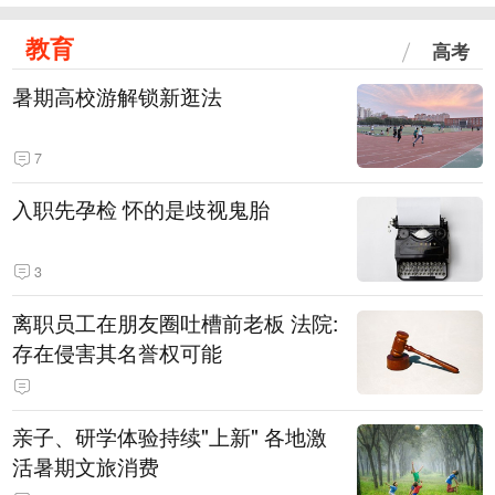
教育
高考
暑期高校游解锁新逛法
7
入职先孕检 怀的是歧视鬼胎
3
离职员工在朋友圈吐槽前老板 法院:
存在侵害其名誉权可能
亲子、研学体验持续"上新" 各地激
活暑期文旅消费