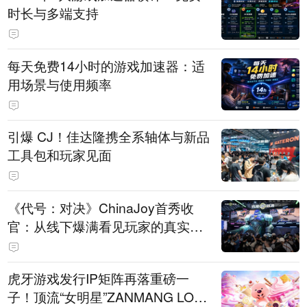
时长与多端支持
每天免费14小时的游戏加速器：适
用场景与使用频率
引爆 CJ！佳达隆携全系轴体与新品
工具包和玩家见面
《代号：对决》ChinaJoy首秀收
官：从线下爆满看见玩家的真实期
待
虎牙游戏发行IP矩阵再落重磅一
子！顶流“女明星”ZANMANG LOO