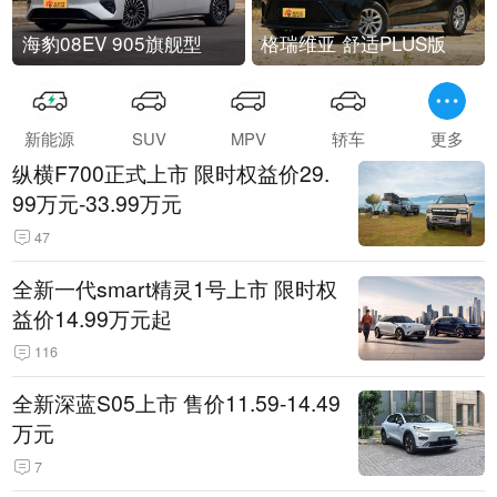
海豹08EV 905旗舰型
格瑞维亚 舒适PLUS版
新能源
SUV
MPV
轿车
更多
纵横F700正式上市 限时权益价29.
99万元-33.99万元
47
全新一代smart精灵1号上市 限时权
益价14.99万元起
116
全新深蓝S05上市 售价11.59-14.49
万元
7