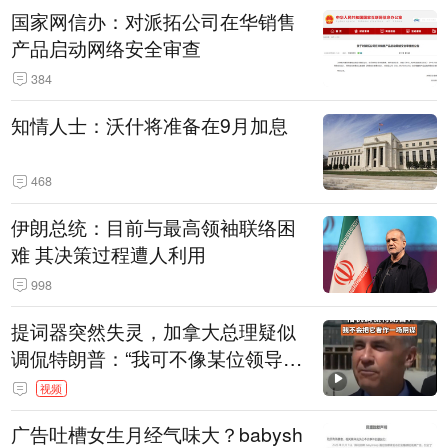
国家网信办：对派拓公司在华销售
产品启动网络安全审查
384
知情人士：沃什将准备在9月加息
468
伊朗总统：目前与最高领袖联络困
难 其决策过程遭人利用
998
提词器突然失灵，加拿大总理疑似
调侃特朗普：“我可不像某位领导
人，把这当成一场阴谋”，全场哄笑
视频
广告吐槽女生月经气味大？babysh