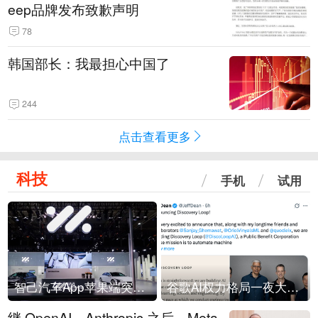
eep品牌发布致歉声明
78
韩国部长：我最担心中国了
244
点击查看更多
科技
手机
试用
智己汽车App苹果端突然“下架”
谷歌AI权力格局一夜大洗牌
继 OpenAI、Anthropic 之后，Meta