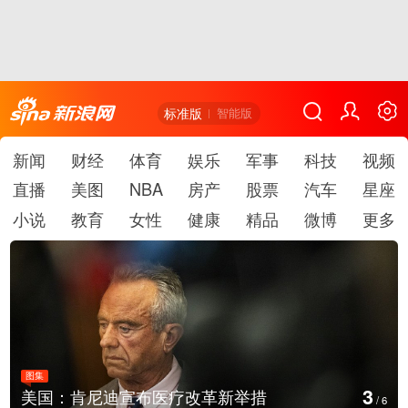
标准版
智能版
新闻
财经
体育
娱乐
军事
科技
视频
直播
美图
NBA
房产
股票
汽车
星座
小说
教育
女性
健康
精品
微博
更多
图集
4
措
云南普洱：乡村风光如画
/
6