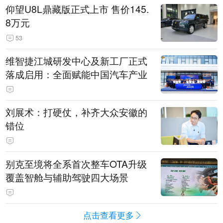
仰望U8L鼎藏版正式上市 售价145.
8万元
53
维智捷江城研发中心及新工厂正式
落成启用：全面赋能中国汽车产业
刘展术：打硬仗，补齐大众安徽的
错位
别克至境将全系首次整车OTA升级
覆盖智舱与辅助驾驶四大场景
点击查看更多