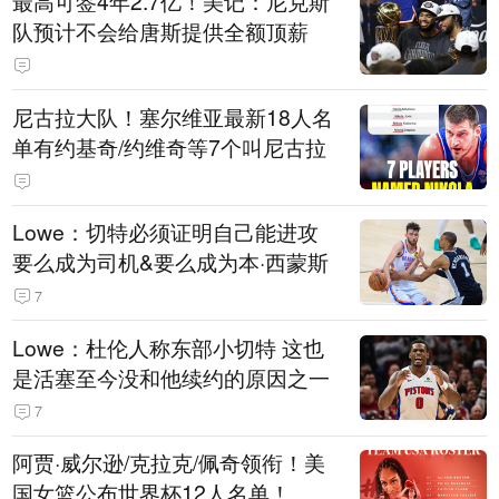
最高可签4年2.7亿！美记：尼克斯
队预计不会给唐斯提供全额顶薪
尼古拉大队！塞尔维亚最新18人名
单有约基奇/约维奇等7个叫尼古拉
Lowe：切特必须证明自己能进攻
要么成为司机&要么成为本·西蒙斯
7
Lowe：杜伦人称东部小切特 这也
是活塞至今没和他续约的原因之一
7
阿贾·威尔逊/克拉克/佩奇领衔！美
国女篮公布世界杯12人名单！