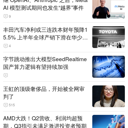
AI 模型测试期间也发生“越界”事件
9
丰田汽车净利或三连跌本财年预降1
5.5% 上半年全球产销下滑在华少卖
14.3万辆
4
字节跳动推出大模型SeedRealtime
国产算力逻辑有望持续加强
王虹的顶级奢侈品，开始被全网审
判了
515
AMD大跌！Q2营收、利润均超预
期，Q3指引未满足激进投资者预期