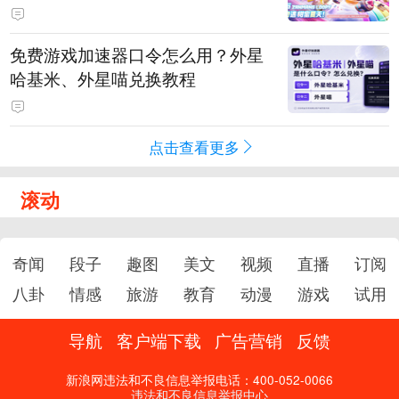
PY 正版3D消除手游《消消奇遇》
惊喜曝光
免费游戏加速器口令怎么用？外星
哈基米、外星喵兑换教程
点击查看更多
滚动
奇闻
段子
趣图
美文
视频
直播
订阅
八卦
情感
旅游
教育
动漫
游戏
试用
导航
客户端下载
广告营销
反馈
新浪网违法和不良信息举报电话：400-052-0066
违法和不良信息举报中心