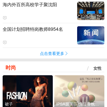
海内外百所高校学子聚沈阳
全国计划招聘特岗教师8954名
点击查看更多
时尚
女性
裙子
IPSA茵芙莎 悦己香氛凝露上市