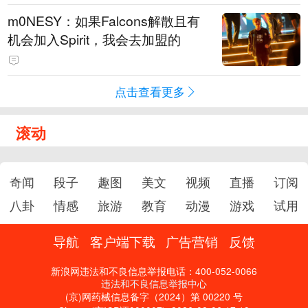
m0NESY：如果Falcons解散且有
机会加入Spirit，我会去加盟的
点击查看更多
滚动
奇闻
段子
趣图
美文
视频
直播
订阅
八卦
情感
旅游
教育
动漫
游戏
试用
导航
客户端下载
广告营销
反馈
新浪网违法和不良信息举报电话：400-052-0066
违法和不良信息举报中心
(京)网药械信息备字（2024）第 00220 号