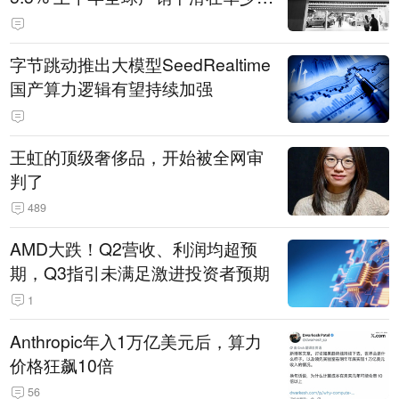
14.3万辆
字节跳动推出大模型SeedRealtime
国产算力逻辑有望持续加强
王虹的顶级奢侈品，开始被全网审
判了
489
AMD大跌！Q2营收、利润均超预
期，Q3指引未满足激进投资者预期
1
Anthropic年入1万亿美元后，算力
价格狂飙10倍
56