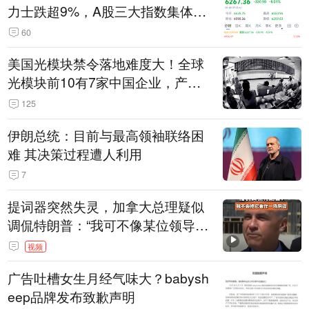
力士跌超9%，A股三大指数集体低
开
60
美国光模块禁令落地难度大！全球
光模块前10有7家中国企业，产业
界人士：想“脱钩”并不容易
125
伊朗总统：目前与最高领袖联络困
难 其决策过程遭人利用
7
提词器突然失灵，加拿大总理疑似
调侃特朗普：“我可不像某位领导
人，把这当成一场阴谋”，全场哄笑
视频
广告吐槽女生月经气味大？babysh
eep品牌发布致歉声明