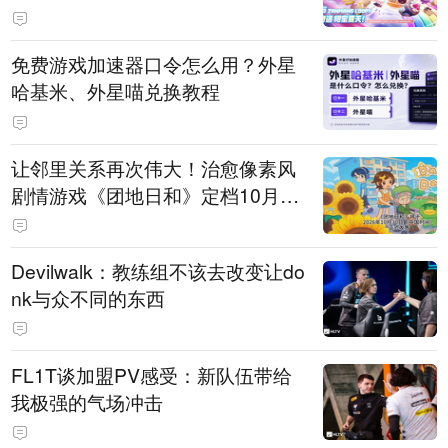
PY 正版3D消除手游《消消奇遇》
惊喜曝光
免费游戏加速器口令怎么用？外星
哈基米、外星喵兑换教程
让邻里关系再次伟大！治愈像素风
剧情游戏《团地日和》定档10月30
日发售
Devilwalk：教练组不该去改变让do
nk与众不同的东西
FL1T谈加盟PV感受：新队伍带给
我极强的气场冲击