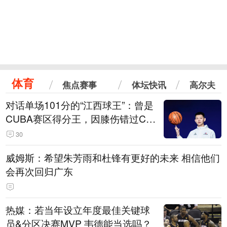
体育
焦点赛事
体坛快讯
高尔夫
对话单场101分的“江西球王”：曾是
CUBA赛区得分王，因膝伤错过CB
A选秀
30
威姆斯：希望朱芳雨和杜锋有更好的未来 相信他们
会再次回归广东
热媒：若当年设立年度最佳关键球
员&分区决赛MVP 韦德能当选吗？