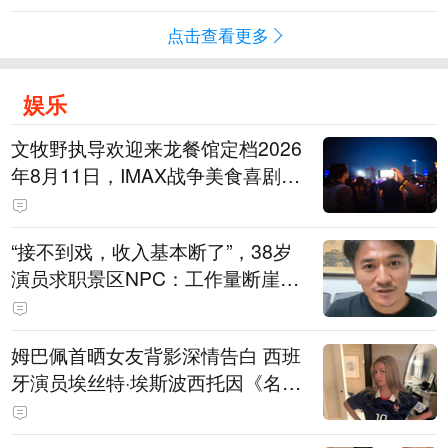
点击查看更多
娱乐
文牧野执导欢迎来龙餐馆定档2026
年8月11日，IMAX战争美食喜剧温
情上映
“接不到戏，收入基本断了”，38岁
演员求职景区NPC：工作量断崖式
下跌，留给我试错的时间不多了
姆巴佩首晒女友背影深情告白 西班
牙演员埃丝特·埃斯波西托因《名校
风暴》走红