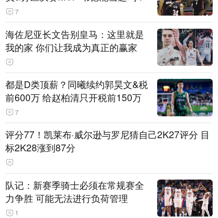
7
海佐尼亚长文告别皇马：这里就是
我的家 你们让我成为真正的赢家
都是D类顶薪？同曦续约郭昊文&税
前600万 给赵柏清只开税前150万
7
评分77！凯莱布·威尔逊与罗尼猜自己2K27评分 目
标2K28涨到87分
队记：新赛季骑士必须在常规赛全
力争胜 可能无法进行负荷管理
1