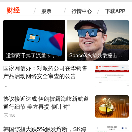
财经
股票
行情中心
下载APP
运营商干掉了流量卡，他们真的玩不起了
SpaceX火箭残骸撞击月球
国家网信办：对派拓公司在华销售
产品启动网络安全审查的公告
协议接近达成 伊朗披露海峡新航道
通行细节 美方再提“倒计时”
156
韩国综指大跌5%触发熔断，SK海