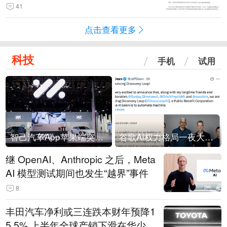
41
点击查看更多
科技
手机
试用
智己汽车App苹果端突然“下架”
谷歌AI权力格局一夜大洗牌
继 OpenAI、Anthropic 之后，Meta
AI 模型测试期间也发生“越界”事件
8
丰田汽车净利或三连跌本财年预降1
5.5% 上半年全球产销下滑在华少卖