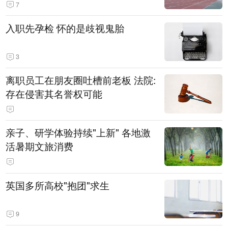
7
入职先孕检 怀的是歧视鬼胎
3
离职员工在朋友圈吐槽前老板 法院:
存在侵害其名誉权可能
亲子、研学体验持续"上新" 各地激
活暑期文旅消费
英国多所高校"抱团"求生
9