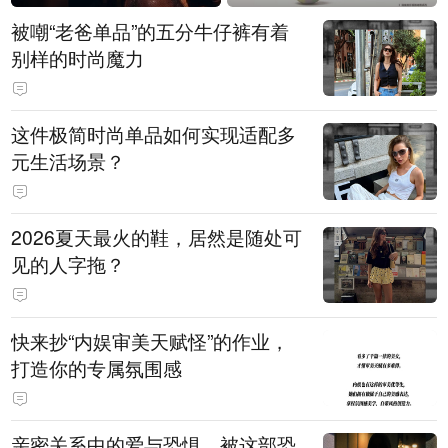
被嘲“老爸单品”的五分牛仔裤有着
别样的时尚魔力
这件极简时尚单品如何实现适配多
元生活场景？
2026夏天最火的鞋，居然是随处可
见的人字拖？
快来抄“内娱审美天赋怪”的作业，
打造你的专属氛围感
亲密关系中的爱与恐惧，被这部恐