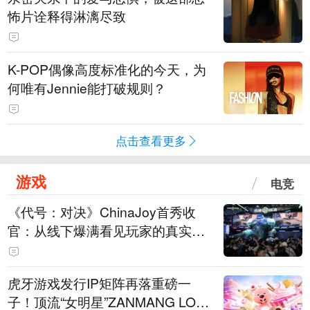
怖片诠释得淋漓尽致
K-POP偶像高度标准化的今天，为
何唯有Jennie能打破规则？
点击查看更多
游戏
电竞
《代号：对决》ChinaJoy首秀收
官：从线下爆满看见玩家的真实期
待
虎牙游戏发行IP矩阵再落重磅一
子！顶流“女明星”ZANMANG LOO