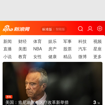
标准版
智能版
新闻
财经
体育
娱乐
军事
科技
视频
直播
美图
NBA
房产
股票
汽车
星座
小说
教育
女性
健康
精品
微博
更多
图集
4
云南普洱：乡村风光如画
/
6