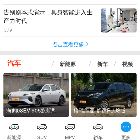
告别剧本式演示，具身智能进入生
产力时代
9
点击查看更多
汽车
新能源
新车
视频
海豹08EV 905旗舰型
格瑞维亚 舒适PLUS版
新能源
SUV
MPV
轿车
更多