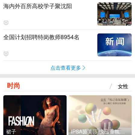
海内外百所高校学子聚沈阳
全国计划招聘特岗教师8954名
点击查看更多
时尚
女性
裙子
IPSA茵芙莎 悦己香氛凝露上市