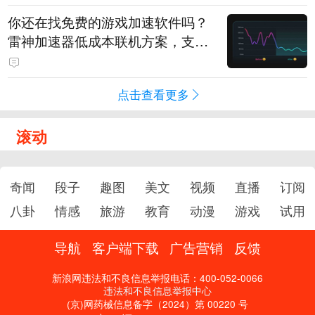
你还在找免费的游戏加速软件吗？
雷神加速器低成本联机方案，支持
免费试用
点击查看更多
滚动
奇闻
段子
趣图
美文
视频
直播
订阅
八卦
情感
旅游
教育
动漫
游戏
试用
导航
客户端下载
广告营销
反馈
新浪网违法和不良信息举报电话：400-052-0066
违法和不良信息举报中心
(京)网药械信息备字（2024）第 00220 号