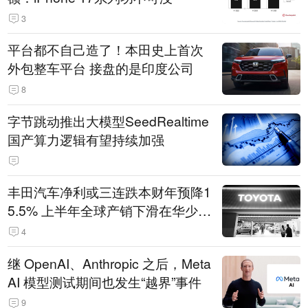
3
平台都不自己造了！本田史上首次
外包整车平台 接盘的是印度公司
8
字节跳动推出大模型SeedRealtime
国产算力逻辑有望持续加强
丰田汽车净利或三连跌本财年预降1
5.5% 上半年全球产销下滑在华少卖
14.3万辆
4
继 OpenAI、Anthropic 之后，Meta
AI 模型测试期间也发生“越界”事件
9