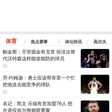
体育
焦点赛事
体坛快讯
高尔夫
帕金斯：尽管掘金有戈登 你没法替
代沃特森这样能攻能防的球员
乔·约翰逊：勇士应该帮库里一个忙
把他送去能竞争的球队
名记：凯文·乐福有意加盟76人 想
在退役前与詹姆斯重聚