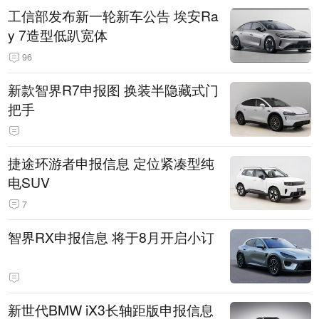
工信部发布新一轮新车公告 埃安Ra
y 7造型低趴宽体
96
新款智界R7申报图 换装半隐藏式门
把手
捷途环游者申报信息 定位紧凑型纯
电SUV
7
智界RX申报信息 将于8月开启小订
新世代BMW iX3长轴距版申报信息