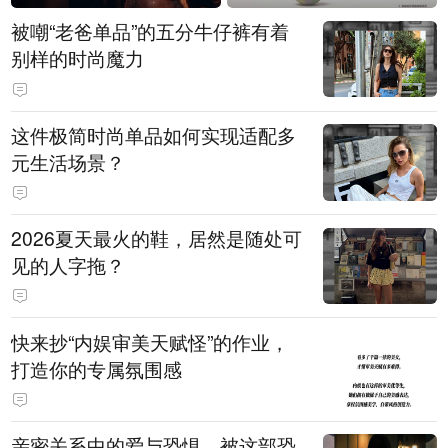
被嘲“老爸单品”的五分牛仔裤有着
别样的时尚魔力
这件极简时尚单品如何实现适配多
元生活场景？
2026夏天最火的鞋，居然是随处可
见的人字拖？
快来抄“内娱审美天赋怪”的作业，
打造你的专属氛围感
亲密关系中的爱与恐惧，被这部恐