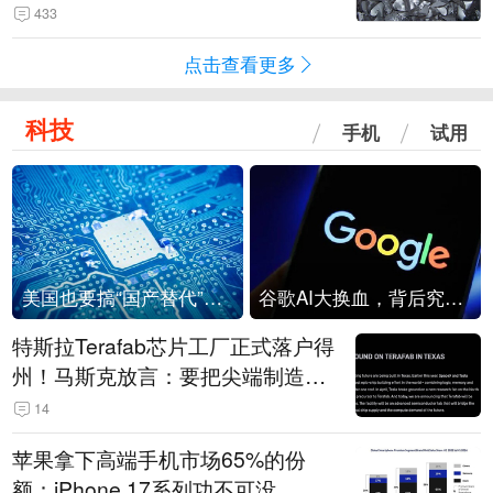
433
点击查看更多
科技
手机
试用
美国也要搞“国产替代”？先算清三笔账
谷歌AI大换血，背后究竟发生了什么？
特斯拉Terafab芯片工厂正式落户得
州！马斯克放言：要把尖端制造带
回美国
14
苹果拿下高端手机市场65%的份
额：iPhone 17系列功不可没