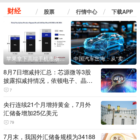
财经
股票
行情中心
下载APP
苹果拿下高端手机市场65%的份额：iPhone 17系列功不可没
中国汽车出海：从“卖出去”到“走进去”
8月7日增减持汇总：芯源微等3股
披露拟减持情况，依顿电子、晶华
微拟增持（表）
7
央行连续21个月增持黄金，7月外
汇储备增加25亿美元
79
7月末，我国外汇储备规模为34188