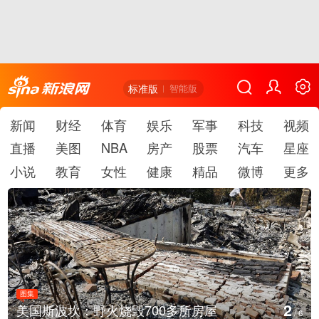
标准版
智能版
新闻
财经
体育
娱乐
军事
科技
视频
直播
美图
NBA
房产
股票
汽车
星座
小说
教育
女性
健康
精品
微博
更多
图集
3
房屋
叙利亚：大马士革发生爆炸
/
6