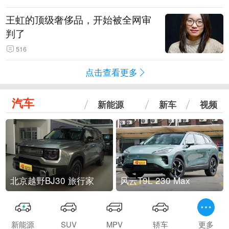
王虹的顶级奢侈品，开始被全网审
判了
516
点击查看更多
汽车
新能源
新车
视频
北京越野BJ30 旅行家
风云T9L 230 Max
新能源
SUV
MPV
轿车
更多