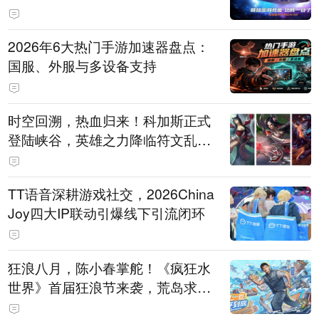
打造旗舰供电方案
2026年6大热门手游加速器盘点：
国服、外服与多设备支持
时空回溯，热血归来！科加斯正式
登陆峡谷，英雄之力降临符文乱
斗！
TT语音深耕游戏社交，2026China
Joy四大IP联动引爆线下引流闭环
狂浪八月，陈小春掌舵！《疯狂水
世界》首届狂浪节来袭，荒岛求生
直播即将开启