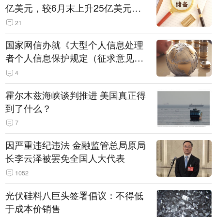
亿美元，较6月末上升25亿美元，
升幅为0.07%
21
国家网信办就《大型个人信息处理
者个人信息保护规定（征求意见
稿）》公开征求意见
4
霍尔木兹海峡谈判推进 美国真正得
到了什么？
7
因严重违纪违法 金融监管总局原局
长李云泽被罢免全国人大代表
1052
光伏硅料八巨头签署倡议：不得低
于成本价销售