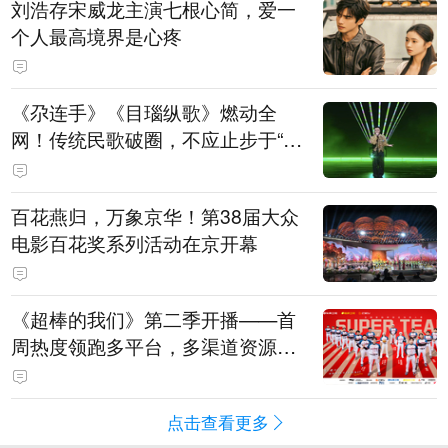
刘浩存宋威龙主演七根心简，爱一
个人最高境界是心疼
《尕连手》《目瑙纵歌》燃动全
网！传统民歌破圈，不应止步于“上
头”
百花燕归，万象京华！第38届大众
电影百花奖系列活动在京开幕
《超棒的我们》第二季开播——首
周热度领跑多平台，多渠道资源加
持助推棒球文化出圈
点击查看更多