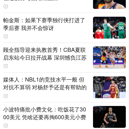
帕金斯：如果下赛季独行侠打进了
季后赛 我并不会惊讶
顾全指导迎来执教首秀！CBA夏联
启东站今日拉开战幕 深圳憾负江苏
媒体人：NBL1的竞技水平一般 但
对抗不算弱 对杨舒予还是有帮助的
小波特痛批小费文化：吃饭花了30
00美元 凭啥还要再掏600美元小费