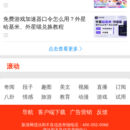
PY 正版3D消除手游《消消奇遇》
惊喜曝光
免费游戏加速器口令怎么用？外星
哈基米、外星喵兑换教程
点击查看更多
滚动
奇闻
段子
趣图
美文
视频
直播
订阅
八卦
情感
旅游
教育
动漫
游戏
试用
导航
客户端下载
广告营销
反馈
新浪网违法和不良信息举报电话：400-052-0066
违法和不良信息举报中心