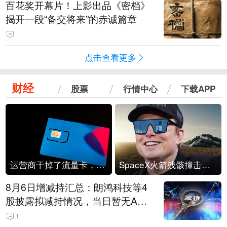
百花奖开幕片！上影出品《密档》
揭开一段“备交将来”的赤诚篇章
点击查看更多
财经
股票
行情中心
下载APP
运营商干掉了流量卡，他们真的玩不起了
SpaceX火箭残骸撞击月球
8月6日增减持汇总：朗鸿科技等4
股披露拟减持情况，当日暂无A股
公司披露拟增持情况（表）
1