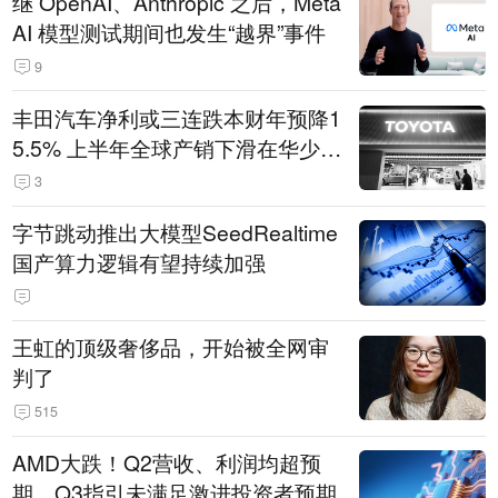
继 OpenAI、Anthropic 之后，Meta
AI 模型测试期间也发生“越界”事件
9
丰田汽车净利或三连跌本财年预降1
5.5% 上半年全球产销下滑在华少卖
14.3万辆
3
字节跳动推出大模型SeedRealtime
国产算力逻辑有望持续加强
王虹的顶级奢侈品，开始被全网审
判了
515
AMD大跌！Q2营收、利润均超预
期，Q3指引未满足激进投资者预期