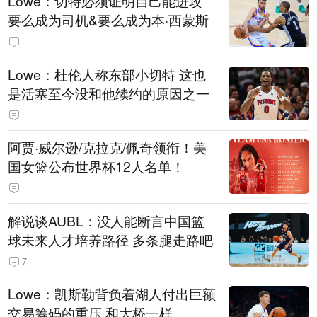
Lowe：切特必须证明自己能进攻
要么成为司机&要么成为本·西蒙斯
Lowe：杜伦人称东部小切特 这也
是活塞至今没和他续约的原因之一
阿贾·威尔逊/克拉克/佩奇领衔！美
国女篮公布世界杯12人名单！
解说谈AUBL：没人能断言中国篮
球未来人才培养路径 多条腿走路吧
7
Lowe：凯斯勒背负着湖人付出巨额
交易筹码的重压 和大桥一样