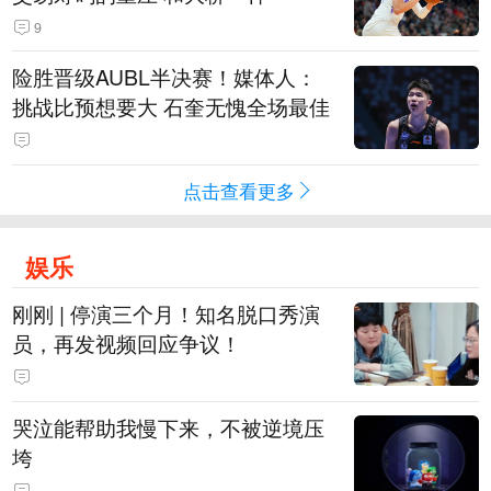
9
险胜晋级AUBL半决赛！媒体人：
挑战比预想要大 石奎无愧全场最佳
点击查看更多
娱乐
刚刚 | 停演三个月！知名脱口秀演
员，再发视频回应争议！
哭泣能帮助我慢下来，不被逆境压
垮