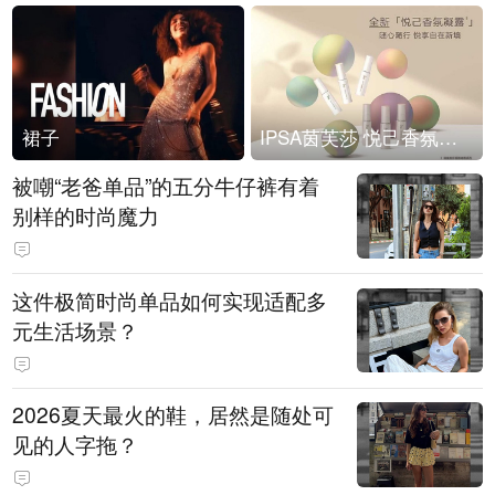
裙子
IPSA茵芙莎 悦己香氛凝露上市
被嘲“老爸单品”的五分牛仔裤有着
别样的时尚魔力
这件极简时尚单品如何实现适配多
元生活场景？
2026夏天最火的鞋，居然是随处可
见的人字拖？