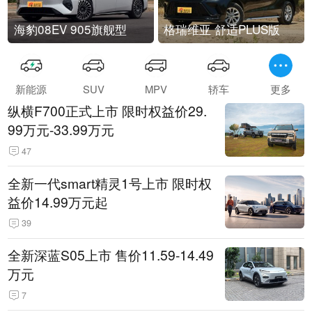
海豹08EV 905旗舰型
格瑞维亚 舒适PLUS版
新能源
SUV
MPV
轿车
更多
纵横F700正式上市 限时权益价29.
99万元-33.99万元
47
全新一代smart精灵1号上市 限时权
益价14.99万元起
39
全新深蓝S05上市 售价11.59-14.49
万元
7