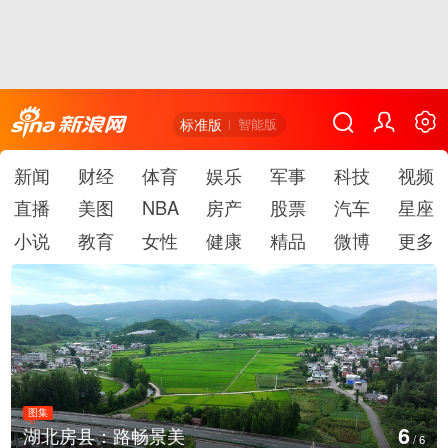
标准版
智能版
新闻
财经
体育
娱乐
军事
科技
视频
直播
美图
NBA
房产
股票
汽车
星座
小说
教育
女性
健康
精品
微博
更多
图集
6
湖北房县：路畅景美
/
6