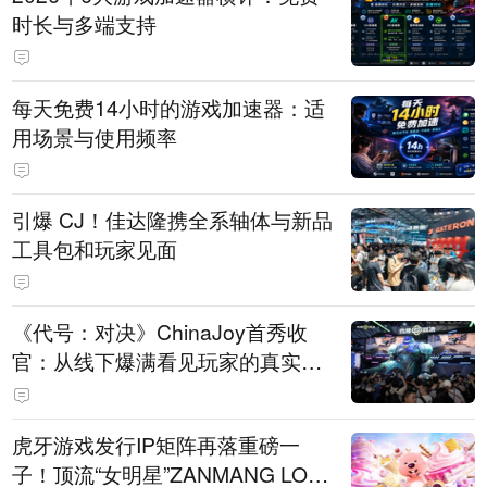
时长与多端支持
每天免费14小时的游戏加速器：适
用场景与使用频率
引爆 CJ！佳达隆携全系轴体与新品
工具包和玩家见面
《代号：对决》ChinaJoy首秀收
官：从线下爆满看见玩家的真实期
待
虎牙游戏发行IP矩阵再落重磅一
子！顶流“女明星”ZANMANG LOO