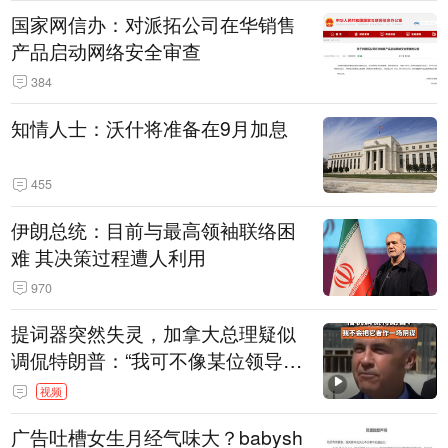
国家网信办：对派拓公司在华销售
产品启动网络安全审查
384
知情人士：沃什将准备在9月加息
455
伊朗总统：目前与最高领袖联络困
难 其决策过程遭人利用
970
提词器突然失灵，加拿大总理疑似
调侃特朗普：“我可不像某位领导
人，把这当成一场阴谋”，全场哄笑
视频
广告吐槽女生月经气味大？babysh