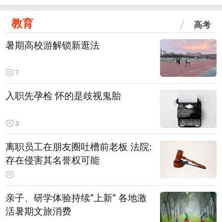
教育
高考
暑期高校游解锁新逛法
7
入职先孕检 怀的是歧视鬼胎
3
离职员工在朋友圈吐槽前老板 法院:
存在侵害其名誉权可能
亲子、研学体验持续"上新" 各地激
活暑期文旅消费