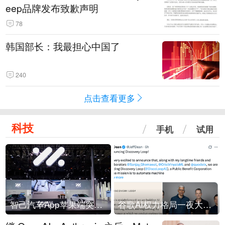
eep品牌发布致歉声明
78
韩国部长：我最担心中国了
240
点击查看更多
科技
手机
试用
智己汽车App苹果端突然“下架”
谷歌AI权力格局一夜大洗牌