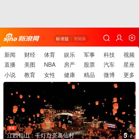
标准版
智能版
新闻
财经
体育
娱乐
军事
科技
视频
直播
美图
NBA
房产
股票
汽车
星座
小说
教育
女性
健康
精品
微博
更多
图集
6
葛仙村
上海：七彩稻田画迎最佳
/
6