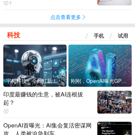
潜在供应达万套！谁在买单？
7
点击查看更多
科技
手机
试用
宇树科技，今日打新！
刚刚，OpenAI曝光GPT-6！传10万亿参数，8月强行发布
印度最赚钱的生意，被AI连根拔
起？
OpenAI首曝光：AI集会复活密谋网
攻，人类被迫急刹车