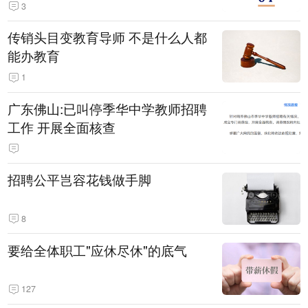
3
传销头目变教育导师 不是什么人都
能办教育
1
广东佛山:已叫停季华中学教师招聘
工作 开展全面核查
招聘公平岂容花钱做手脚
8
要给全体职工"应休尽休"的底气
127