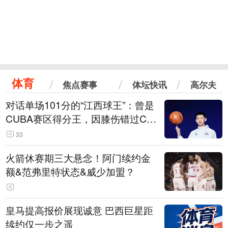
体育
焦点赛事
体坛快讯
高尔夫
对话单场101分的“江西球王”：曾是
CUBA赛区得分王，因膝伤错过CB
A选秀
33
火箭休赛期三大悬念！阿门续约金
额&范弗里特状态&威少加盟？
皇马提高报价展现诚意 巴西巨星距
续约仅一步之遥