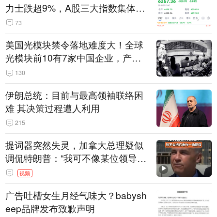
力士跌超9%，A股三大指数集体低
开
73
美国光模块禁令落地难度大！全球
光模块前10有7家中国企业，产业
界人士：想“脱钩”并不容易
130
伊朗总统：目前与最高领袖联络困
难 其决策过程遭人利用
215
提词器突然失灵，加拿大总理疑似
调侃特朗普：“我可不像某位领导
人，把这当成一场阴谋”，全场哄笑
视频
广告吐槽女生月经气味大？babysh
eep品牌发布致歉声明