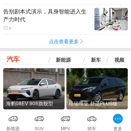
告别剧本式演示，具身智能进入生
产力时代
9
点击查看更多
汽车
新能源
新车
视频
海豹08EV 905旗舰型
格瑞维亚 舒适PLUS版
新能源
SUV
MPV
轿车
更多