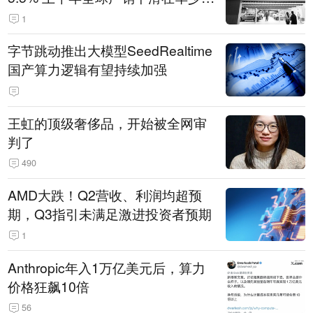
14.3万辆
1
字节跳动推出大模型SeedRealtime
国产算力逻辑有望持续加强
王虹的顶级奢侈品，开始被全网审
判了
490
AMD大跌！Q2营收、利润均超预
期，Q3指引未满足激进投资者预期
1
Anthropic年入1万亿美元后，算力
价格狂飙10倍
56