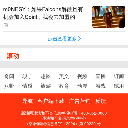
m0NESY：如果Falcons解散且有
机会加入Spirit，我会去加盟的
点击查看更多
滚动
奇闻
段子
趣图
美文
视频
直播
订阅
八卦
情感
旅游
教育
动漫
游戏
试用
导航
客户端下载
广告营销
反馈
新浪网违法和不良信息举报电话：400-052-0066
违法和不良信息举报中心
(京)网药械信息备字（2024）第 00220 号