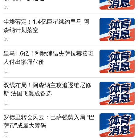
尘埃落定！1.4亿巨星续约皇马 阿
森纳计划落空
皇马1.6亿！利物浦错失萨拉赫接班
人付出惨痛代价
双线布局！阿森纳主攻追逐维尼修
斯 法国飞翼成备选
罗德里转会风云：巴萨强势入局 “巴
萨帮”成最大筹码