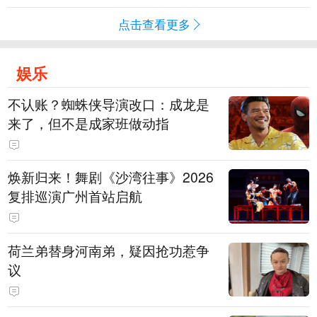
点击查看更多
娱乐
不认账？蜘蛛侠导演改口：成龙是
来了，但不是成家班做动指
焕新归来！舞剧《沙湾往事》2026
复排巡演广州首站启航
荷兰弟替身河南弟，疑因抢功惹争
议