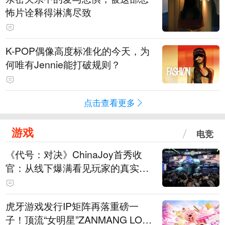
怖片诠释得淋漓尽致
K-POP偶像高度标准化的今天，为
何唯有Jennie能打破规则？
点击查看更多
游戏
电竞
《代号：对决》ChinaJoy首秀收
官：从线下爆满看见玩家的真实期
待
虎牙游戏发行IP矩阵再落重磅一
子！顶流“女明星”ZANMANG LOO