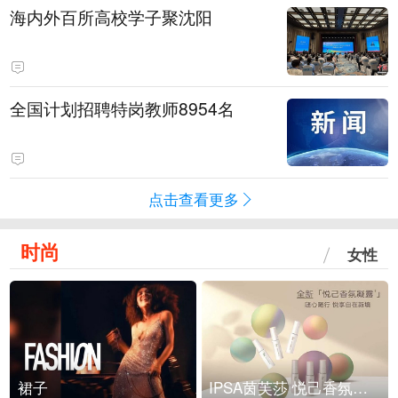
海内外百所高校学子聚沈阳
全国计划招聘特岗教师8954名
点击查看更多
时尚
女性
裙子
IPSA茵芙莎 悦己香氛凝露上市