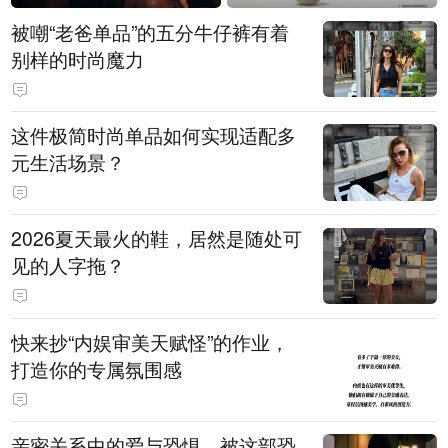
被嘲“老爸单品”的五分牛仔裤有着
别样的时尚魔力
这件极简时尚单品如何实现适配多
元生活场景？
2026夏天最火的鞋，居然是随处可
见的人字拖？
快来抄“内娱审美天赋怪”的作业，
打造你的专属氛围感
亲密关系中的爱与恐惧，被这部恐