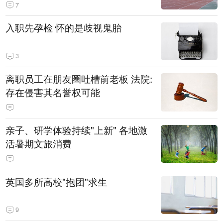
7
入职先孕检 怀的是歧视鬼胎
3
离职员工在朋友圈吐槽前老板 法院:
存在侵害其名誉权可能
亲子、研学体验持续"上新" 各地激
活暑期文旅消费
英国多所高校"抱团"求生
9