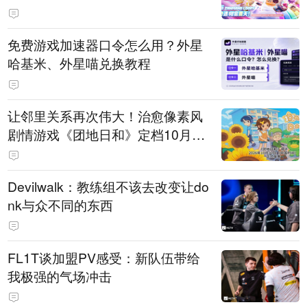
PY 正版3D消除手游《消消奇遇》
惊喜曝光
免费游戏加速器口令怎么用？外星
哈基米、外星喵兑换教程
让邻里关系再次伟大！治愈像素风
剧情游戏《团地日和》定档10月30
日发售
Devilwalk：教练组不该去改变让do
nk与众不同的东西
FL1T谈加盟PV感受：新队伍带给
我极强的气场冲击