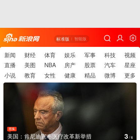
标准版
智能版
新闻
财经
体育
娱乐
军事
科技
视频
直播
美图
NBA
房产
股票
汽车
星座
小说
教育
女性
健康
精品
微博
更多
图集
4
美国：肯尼迪宣布医疗改革新举措
/
6