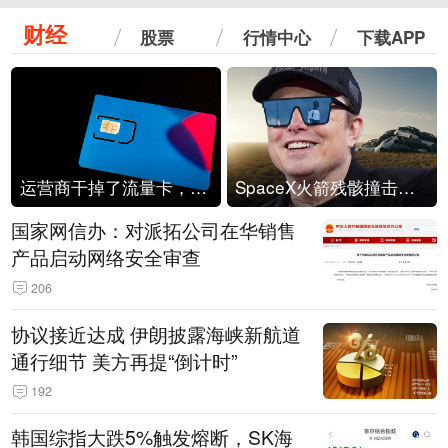
财经
股票
行情中心
下载APP
运营商干掉了流量卡，他们真的玩不起了
SpaceX火箭残骸撞击月球
国家网信办：对派拓公司在华销售
产品启动网络安全审查
206
协议接近达成 伊朗披露海峡新航道
通行细节 美方再提“倒计时”
192
韩国综指大跌5%触发熔断，SK海