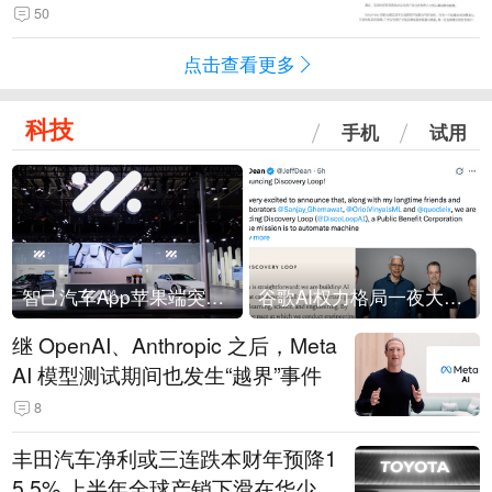
50
点击查看更多
科技
手机
试用
智己汽车App苹果端突然“下架”
谷歌AI权力格局一夜大洗牌
继 OpenAI、Anthropic 之后，Meta
AI 模型测试期间也发生“越界”事件
8
丰田汽车净利或三连跌本财年预降1
5.5% 上半年全球产销下滑在华少卖