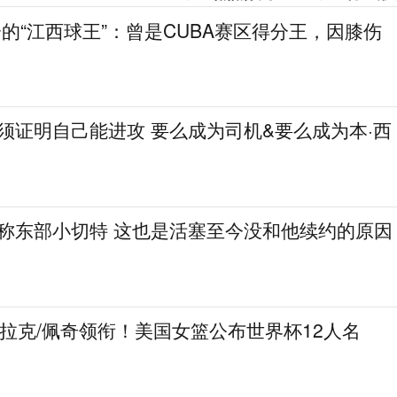
分的“江西球王”：曾是CUBA赛区得分王，因膝伤
必须证明自己能进攻 要么成为司机&要么成为本·西
人称东部小切特 这也是活塞至今没和他续约的原因
克拉克/佩奇领衔！美国女篮公布世界杯12人名