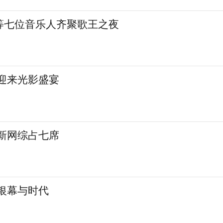
等七位音乐人齐聚歌王之夜
城迎来光影盛宴
 新网综占七席
银幕与时代