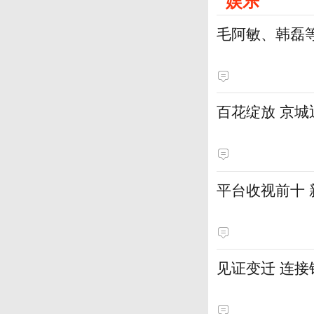
娱乐
毛阿敏、韩磊
百花绽放 京
平台收视前十
见证变迁 连接