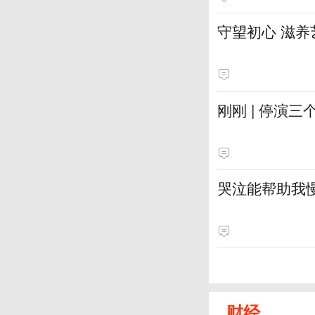
守望初心 滋养
刚刚 | 停演
哭泣能帮助我
财经