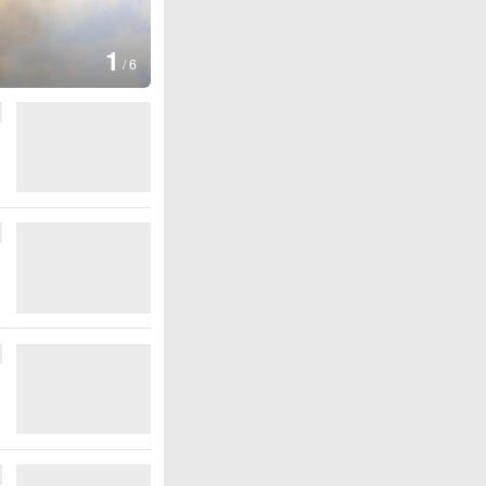
1
/
6