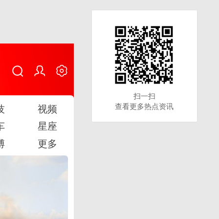
扫一扫
扫一扫
查看更多热点资讯
查看更多热点资讯
技
视频
车
星座
博
更多