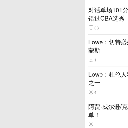
对话单场101
错过CBA选秀
33
Lowe：切特
蒙斯
1
Lowe：杜伦
之一
4
阿贾·威尔逊/
单！