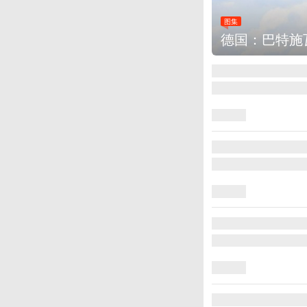
图集
德国：巴特施