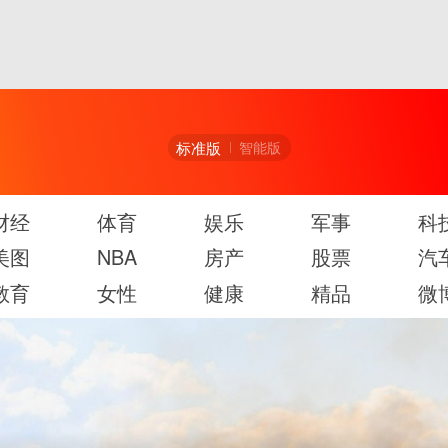
标准版
智能版
财经
体育
娱乐
军事
科
美图
NBA
房产
股票
汽
教育
女性
健康
精品
微