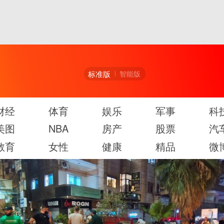
标准版
智能版
财经
体育
娱乐
军事
科
美图
NBA
房产
股票
汽
教育
女性
健康
精品
微