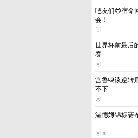
吧友们😍宿命
会！
世界杯前最后
赛
宫鲁鸣谈逆转
不下
温德姆锦标赛
20