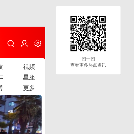
扫一扫
扫一扫
查看更多热点资讯
查看更多热点资讯
技
视频
车
星座
博
更多