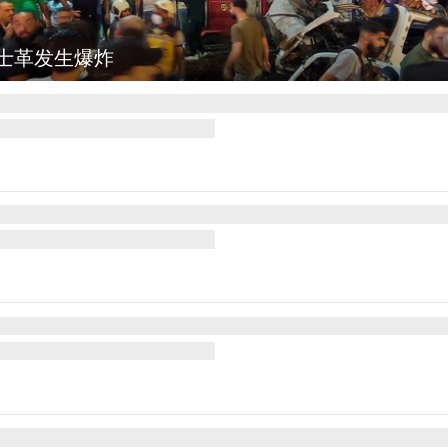
集
云南弥勒：欢庆火把节