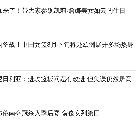
回来了！带大家参观凯莉·詹娜美女如云的生日
的备战！中国女篮8月下旬将赴欧洲展开多场热身
尼日利亚：进攻篮板问题有改进 但失误仍然居高
布伦南夺冠杀入季后赛 俞俊安列第四