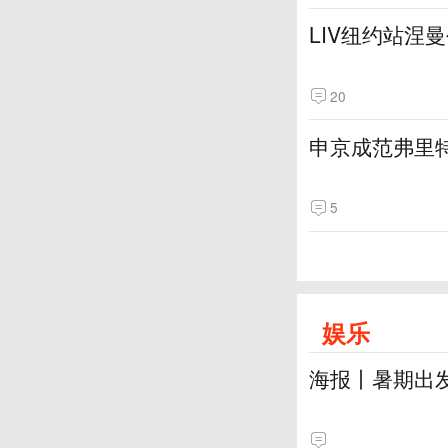
LIV纽约站涅
20
申京成范弗里
5
娱乐
海报丨暑期出