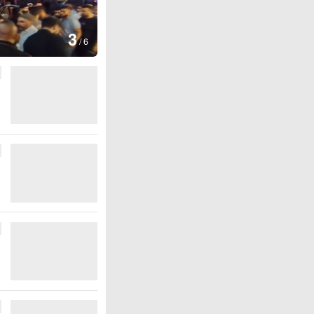
图集
4
江西铅山：千灯点亮
/
6