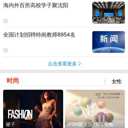
海内外百所高校学子聚沈阳
全国计划招聘特岗教师8954名
点击查看更多
时尚
女性
裙子
IPSA茵芙莎 悦己香氛凝露上市