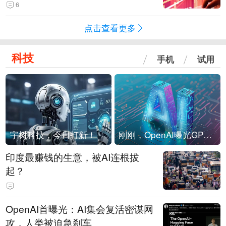
险！
6
点击查看更多
科技
手机
试用
宇树科技，今日打新！
刚刚，OpenAI曝光GPT-6！传10万亿参数，8月强行发布
印度最赚钱的生意，被AI连根拔
起？
OpenAI首曝光：AI集会复活密谋网
攻，人类被迫急刹车