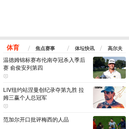
体育
焦点赛事
体坛快讯
高尔夫
温德姆锦标赛布伦南夺冠杀入季后
赛 俞俊安列第四
LIV纽约站涅曼创纪录夺第九胜 拉
姆三赢个人总冠军
范加尔开口批评梅西的人品