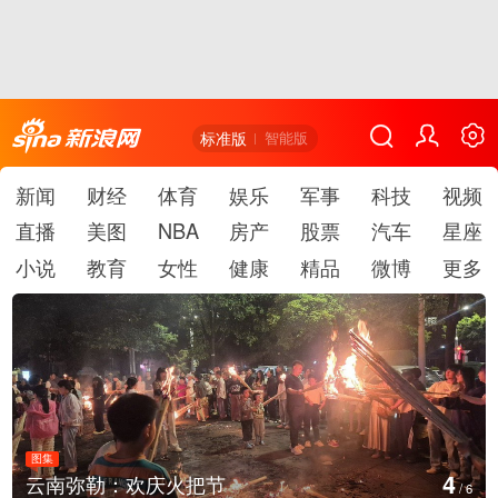
标准版
智能版
新闻
财经
体育
娱乐
军事
科技
视频
直播
美图
NBA
房产
股票
汽车
星座
小说
教育
女性
健康
精品
微博
更多
图集
5
江西铅山：千灯点亮葛仙村
/
6