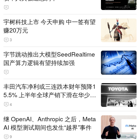
宇树科技上市 今天申购 中一签有望
赚20万元
3
字节跳动推出大模型SeedRealtime
国产算力逻辑有望持续加强
丰田汽车净利或三连跌本财年预降1
5.5% 上半年全球产销下滑在华少卖
14.3万辆
4
继 OpenAI、Anthropic 之后，Meta
AI 模型测试期间也发生“越界”事件
9