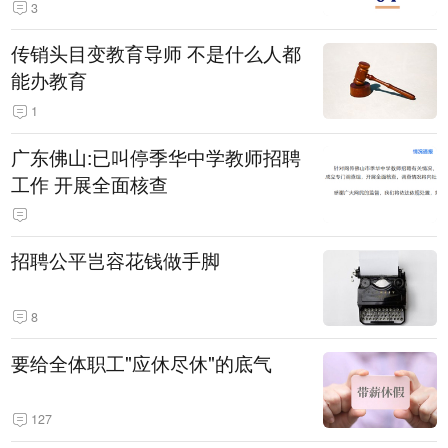
3
传销头目变教育导师 不是什么人都
能办教育
1
广东佛山:已叫停季华中学教师招聘
工作 开展全面核查
招聘公平岂容花钱做手脚
8
要给全体职工"应休尽休"的底气
127