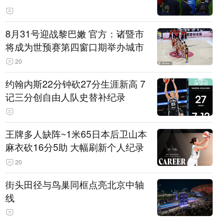
8月31号迎战黎巴嫩 官方：诸暨市
将成为世预赛第四窗口期举办城市
20
约翰内斯22分钟砍27分生涯新高 7
记三分创自由人队史替补纪录
王牌多人缺阵~1米65日本后卫山本
麻衣砍16分5助 大幅刷新个人纪录
20
街头田径与鸟巢同框点亮北京中轴
线