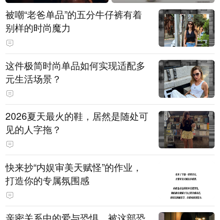
被嘲“老爸单品”的五分牛仔裤有着
别样的时尚魔力
这件极简时尚单品如何实现适配多
元生活场景？
2026夏天最火的鞋，居然是随处可
见的人字拖？
快来抄“内娱审美天赋怪”的作业，
打造你的专属氛围感
亲密关系中的爱与恐惧，被这部恐