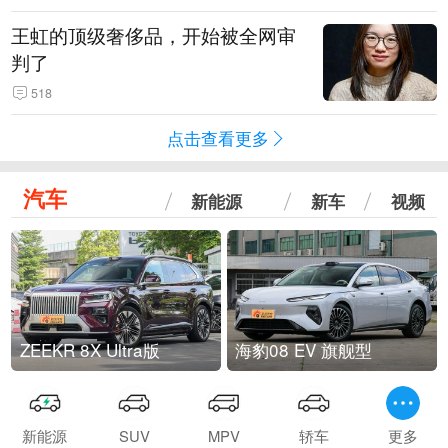
王虹的顶级奢侈品，开始被全网审
判了
518
点击查看更多
汽车
新能源
新车
视频
ZEEKR 8X Ultra版
海豹08 EV 旗舰型
新能源
SUV
MPV
轿车
更多