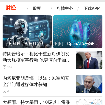
财经
股票
行情中心
下载APP
宇树科技，今日打新！
刚刚，OpenAI曝光GPT-6！传10万亿参数，8月强行发布
特朗普暗示：相比于重新对伊朗发
动大规模军事行动 他更倾向于加大
经济施压
182
内塔尼亚胡反悔，以媒：以军和安
全部门通过媒体才获知
4
大暴雨、特大暴雨，10级以上雷暴