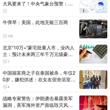
大风要来了！中央气象台预警：今
天到明天，浙江、安徽有特大暴雨
牛弹琴：美国，此地无银三百两
155
北京“10万+”豪宅批量入市，业内人
士：预计未来两三年千万元级豪宅
潜在供应达万套！谁在买单？
7
中国籍富商之子在泰国被杀，年仅2
0岁，嫌犯供述：在女友宿舍浴室发
现他，持刀询问身份时发生拉扯
4
战略专家警告：伊朗袭击暴露美军
漏洞，美军海外资产面临毁灭风