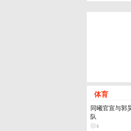
体育
同曦官宣与郭
队
5