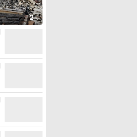
图集
2
叙利亚：大马士革发生爆炸
/
6