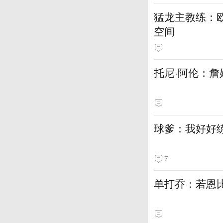
猛龙主教练：
空间
托尼·阿伦：詹
球爹：我好好
7
单打乔：若恩比