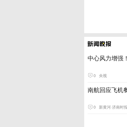
中心风力增强！
0
央视
南航回应飞机
0
新黄河·济南时