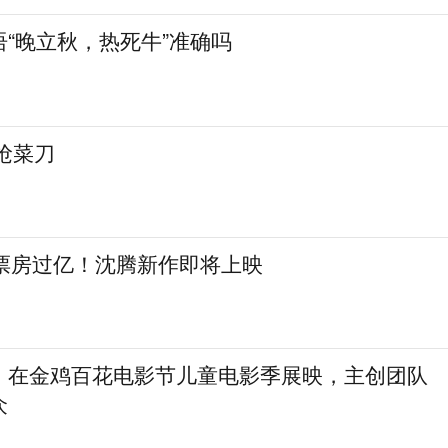
“晚立秋，热死牛”准确吗
抢菜刀
日票房过亿！沈腾新作即将上映
》在金鸡百花电影节儿童电影季展映，主创团队
众