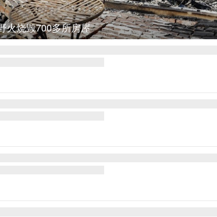
野火烧毁700多所房屋