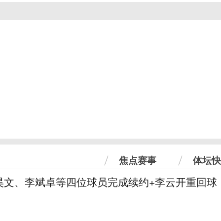
焦点赛事
体坛快
昊文、李斌卓等四位球员完成续约+李云开重回球