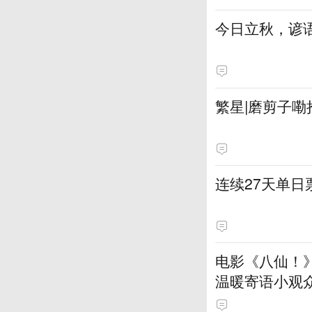
今日立秋，谚语
繁星|磨剪子嘞
连续27天单
电影《八仙！
温暖寄语小观