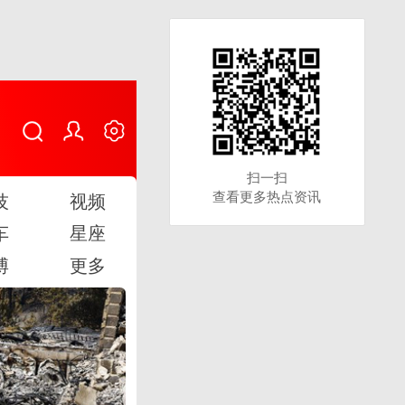
扫一扫
扫一扫
查看更多热点资讯
查看更多热点资讯
技
视频
车
星座
博
更多