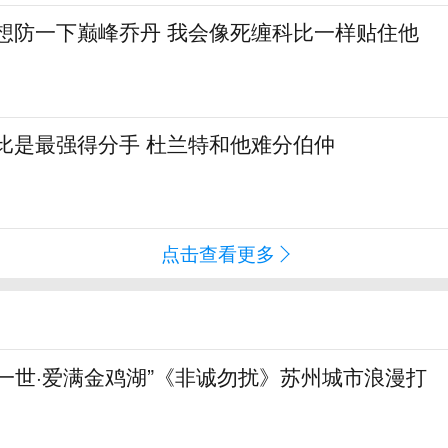
真想防一下巅峰乔丹 我会像死缠科比一样贴住他
比是最强得分手 杜兰特和他难分伯仲
点击查看更多
一世·爱满金鸡湖”《非诚勿扰》苏州城市浪漫打