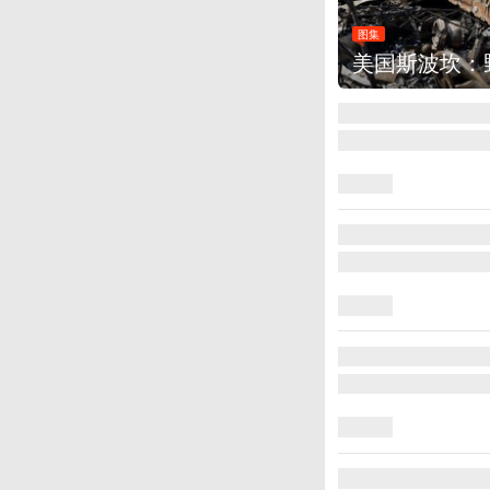
图集
美国斯波坎：