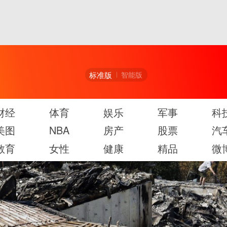
标准版
智能版
财经
体育
娱乐
军事
科
美图
NBA
房产
股票
汽
教育
女性
健康
精品
微