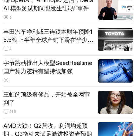
AI 模型测试期间也发生“越界”事件
9
丰田汽车净利或三连跌本财年预降1
5.5% 上半年全球产销下滑在华少卖
14.3万辆
4
字节跳动推出大模型SeedRealtime
国产算力逻辑有望持续加强
王虹的顶级奢侈品，开始被全网审
判了
516
AMD大跌！Q2营收、利润均超预
期，Q3指引未满足激进投资者预期