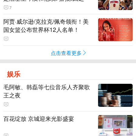
7
阿贾·威尔逊/克拉克/佩奇领衔！美
国女篮公布世界杯12人名单！
点击查看更多
娱乐
毛阿敏、韩磊等七位音乐人齐聚歌
王之夜
百花绽放 京城迎来光影盛宴