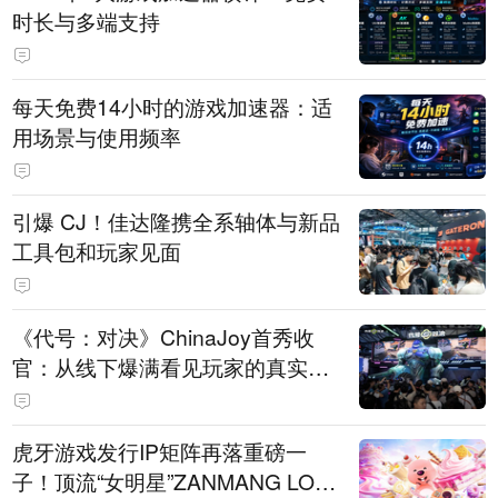
时长与多端支持
每天免费14小时的游戏加速器：适
用场景与使用频率
引爆 CJ！佳达隆携全系轴体与新品
工具包和玩家见面
《代号：对决》ChinaJoy首秀收
官：从线下爆满看见玩家的真实期
待
虎牙游戏发行IP矩阵再落重磅一
子！顶流“女明星”ZANMANG LOO