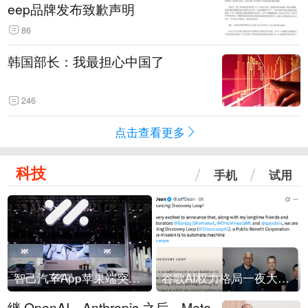
eep品牌发布致歉声明
86
韩国部长：我最担心中国了
246
点击查看更多
科技
手机
试用
智己汽车App苹果端突然“下架”
谷歌AI权力格局一夜大洗牌
继 OpenAI、Anthropic 之后，Meta