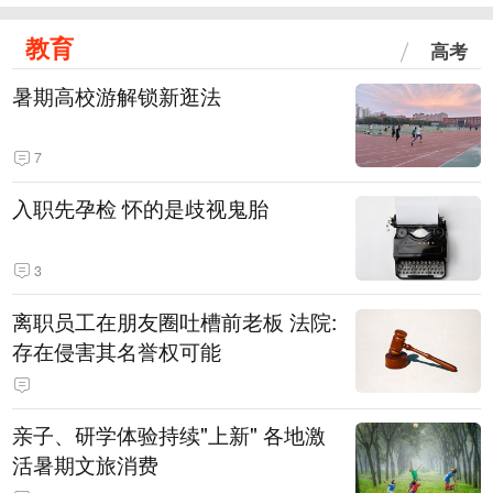
教育
高考
暑期高校游解锁新逛法
7
入职先孕检 怀的是歧视鬼胎
3
离职员工在朋友圈吐槽前老板 法院:
存在侵害其名誉权可能
亲子、研学体验持续"上新" 各地激
活暑期文旅消费