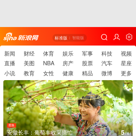
标准版
智能版
新闻
财经
体育
娱乐
军事
科技
视频
直播
美图
NBA
房产
股票
汽车
星座
小说
教育
女性
健康
精品
微博
更多
图集
6
采摘忙
湖北房县：路畅景美
/
6