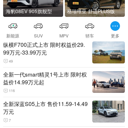
海豹08EV 905旗舰型
格瑞维亚 舒适PLUS版
新能源
SUV
MPV
轿车
更多
纵横F700正式上市 限时权益价29.
99万元-33.99万元
49
全新一代smart精灵1号上市 限时权
益价14.99万元起
116
全新深蓝S05上市 售价11.59-14.49
万元
7