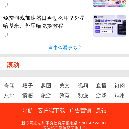
PY 正版3D消除手游《消消奇遇》
惊喜曝光
免费游戏加速器口令怎么用？外星
哈基米、外星喵兑换教程
点击查看更多
滚动
奇闻
段子
趣图
美文
视频
直播
订阅
八卦
情感
旅游
教育
动漫
游戏
试用
导航
客户端下载
广告营销
反馈
新浪网违法和不良信息举报电话：400-052-0066
违法和不良信息举报中心