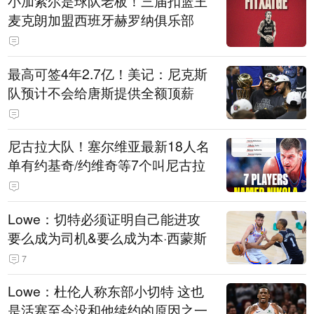
小加索尔是球队老板！三届扣篮王
麦克朗加盟西班牙赫罗纳俱乐部
最高可签4年2.7亿！美记：尼克斯
队预计不会给唐斯提供全额顶薪
尼古拉大队！塞尔维亚最新18人名
单有约基奇/约维奇等7个叫尼古拉
Lowe：切特必须证明自己能进攻
要么成为司机&要么成为本·西蒙斯
7
Lowe：杜伦人称东部小切特 这也
是活塞至今没和他续约的原因之一