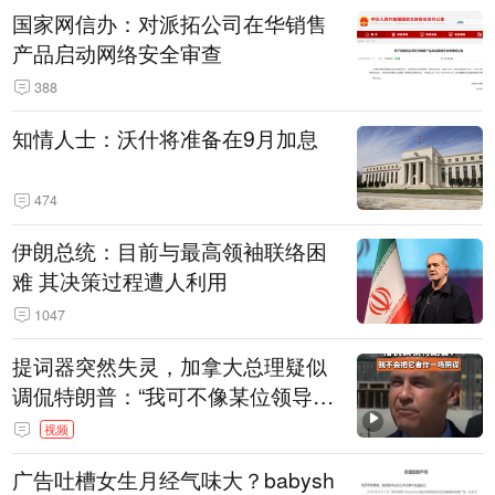
国家网信办：对派拓公司在华销售
产品启动网络安全审查
388
知情人士：沃什将准备在9月加息
474
伊朗总统：目前与最高领袖联络困
难 其决策过程遭人利用
1047
提词器突然失灵，加拿大总理疑似
调侃特朗普：“我可不像某位领导
人，把这当成一场阴谋”，全场哄笑
视频
广告吐槽女生月经气味大？babysh