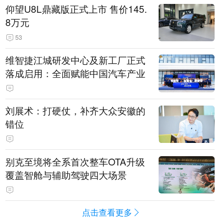
仰望U8L鼎藏版正式上市 售价145.
8万元
53
维智捷江城研发中心及新工厂正式
落成启用：全面赋能中国汽车产业
刘展术：打硬仗，补齐大众安徽的
错位
别克至境将全系首次整车OTA升级
覆盖智舱与辅助驾驶四大场景
点击查看更多