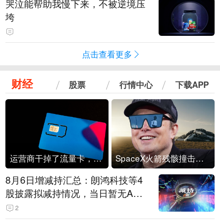
哭泣能帮助我慢下来，不被逆境压
垮
点击查看更多
财经
股票
行情中心
下载APP
运营商干掉了流量卡，他们真的玩不起了
SpaceX火箭残骸撞击月球
8月6日增减持汇总：朗鸿科技等4
股披露拟减持情况，当日暂无A股
公司披露拟增持情况（表）
2