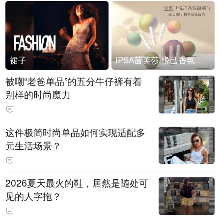
裙子
IPSA茵芙莎 悦己香氛凝露上市
被嘲“老爸单品”的五分牛仔裤有着
别样的时尚魔力
这件极简时尚单品如何实现适配多
元生活场景？
2026夏天最火的鞋，居然是随处可
见的人字拖？