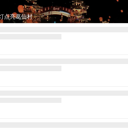
灯点亮葛仙村