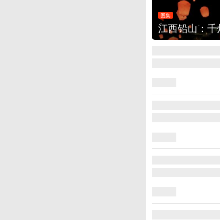
图集
江西铅山：千