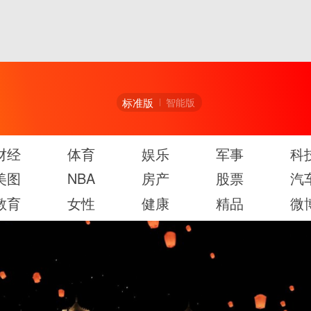
标准版
智能版
财经
体育
娱乐
军事
科
美图
NBA
房产
股票
汽
教育
女性
健康
精品
微