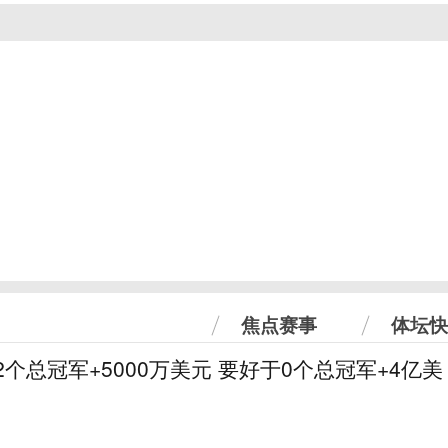
焦点赛事
体坛快
2个总冠军+5000万美元 要好于0个总冠军+4亿美