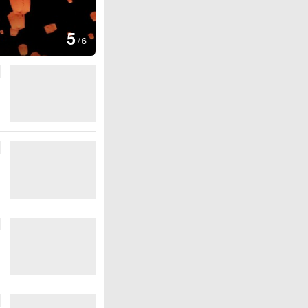
图集
5
上海：七彩稻田画迎最佳观赏期
/
6