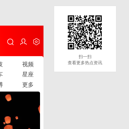
扫一扫
扫一扫
查看更多热点资讯
查看更多热点资讯
技
视频
车
星座
博
更多