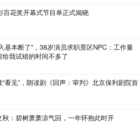
电影百花奖开幕式节目单正式揭晓
入基本断了”，38岁演员求职景区NPC：工作量
留给我试错的时间不多了
被“看见”，朗读剧《回声：审判》北京保利剧院首
立秋：碧树萧萧凉气回，一年怀抱此时开