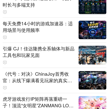
时长与多端支持
每天免费14小时的游戏加速器：适
用场景与使用频率
引爆 CJ！佳达隆携全系轴体与新品
工具包和玩家见面
《代号：对决》ChinaJoy首秀收
官：从线下爆满看见玩家的真实期
待
虎牙游戏发行IP矩阵再落重磅一
子！顶流“女明星”ZANMANG LOO