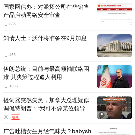
国家网信办：对派拓公司在华销售
产品启动网络安全审查
386
知情人士：沃什将准备在9月加息
468
伊朗总统：目前与最高领袖联络困
难 其决策过程遭人利用
1006
提词器突然失灵，加拿大总理疑似
调侃特朗普：“我可不像某位领导
人，把这当成一场阴谋”，全场哄笑
视频
广告吐槽女生月经气味大？babysh