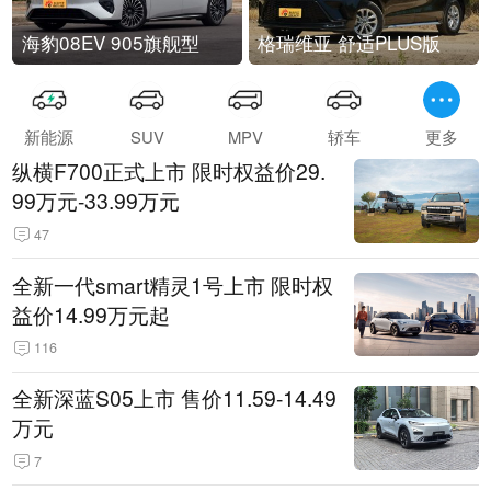
海豹08EV 905旗舰型
格瑞维亚 舒适PLUS版
新能源
SUV
MPV
轿车
更多
纵横F700正式上市 限时权益价29.
99万元-33.99万元
47
全新一代smart精灵1号上市 限时权
益价14.99万元起
116
全新深蓝S05上市 售价11.59-14.49
万元
7