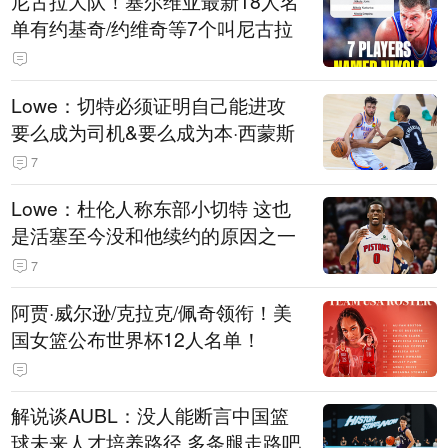
尼古拉大队！塞尔维亚最新18人名
单有约基奇/约维奇等7个叫尼古拉
Lowe：切特必须证明自己能进攻
要么成为司机&要么成为本·西蒙斯
7
Lowe：杜伦人称东部小切特 这也
是活塞至今没和他续约的原因之一
7
阿贾·威尔逊/克拉克/佩奇领衔！美
国女篮公布世界杯12人名单！
解说谈AUBL：没人能断言中国篮
球未来人才培养路径 多条腿走路吧