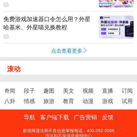
PY 正版3D消除手游《消消奇遇》
惊喜曝光
免费游戏加速器口令怎么用？外星
哈基米、外星喵兑换教程
点击查看更多
滚动
奇闻
段子
趣图
美文
视频
直播
订阅
八卦
情感
旅游
教育
动漫
游戏
试用
导航
客户端下载
广告营销
反馈
新浪网违法和不良信息举报电话：400-052-0066
违法和不良信息举报中心