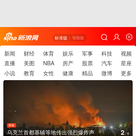
标准版
智能版
新闻
财经
体育
娱乐
军事
科技
视频
直播
美图
NBA
房产
股票
汽车
星座
小说
教育
女性
健康
精品
微博
更多
图集
3
乌克兰首都基辅等地传出强烈爆炸声
/
6