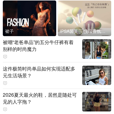
裙子
IPSA茵芙莎 悦己香氛凝露上市
被嘲“老爸单品”的五分牛仔裤有着
别样的时尚魔力
这件极简时尚单品如何实现适配多
元生活场景？
2026夏天最火的鞋，居然是随处可
见的人字拖？