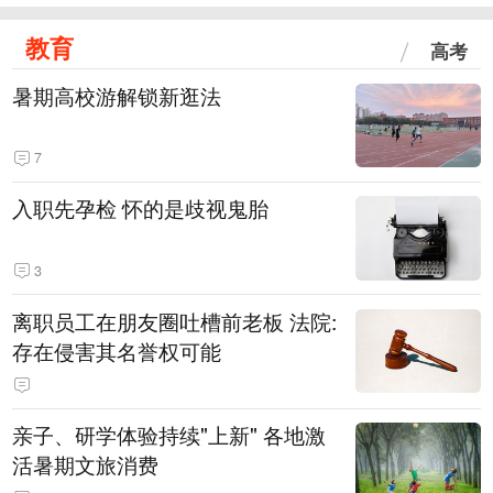
教育
高考
暑期高校游解锁新逛法
7
入职先孕检 怀的是歧视鬼胎
3
离职员工在朋友圈吐槽前老板 法院:
存在侵害其名誉权可能
亲子、研学体验持续"上新" 各地激
活暑期文旅消费