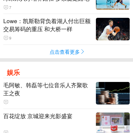
7
Lowe：凯斯勒背负着湖人付出巨额
交易筹码的重压 和大桥一样
9
点击查看更多
娱乐
毛阿敏、韩磊等七位音乐人齐聚歌
王之夜
百花绽放 京城迎来光影盛宴