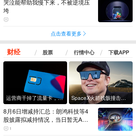
哭泣能帮助我慢下来，不被逆境压
垮
点击查看更多
财经
股票
行情中心
下载APP
运营商干掉了流量卡，他们真的玩不起了
SpaceX火箭残骸撞击月球
8月6日增减持汇总：朗鸿科技等4
股披露拟减持情况，当日暂无A股
公司披露拟增持情况（表）
1