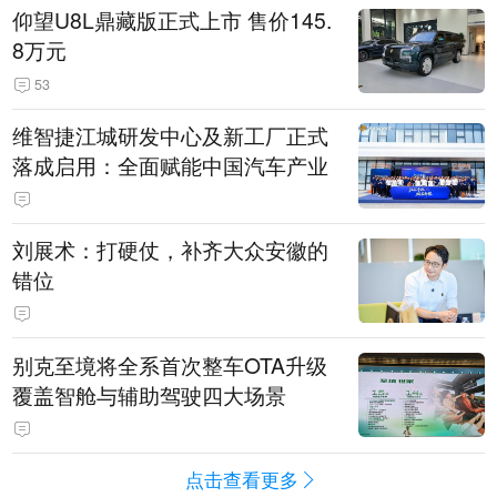
仰望U8L鼎藏版正式上市 售价145.
8万元
53
维智捷江城研发中心及新工厂正式
落成启用：全面赋能中国汽车产业
刘展术：打硬仗，补齐大众安徽的
错位
别克至境将全系首次整车OTA升级
覆盖智舱与辅助驾驶四大场景
点击查看更多