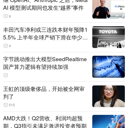
AI 模型测试期间也发生“越界”事件
9
丰田汽车净利或三连跌本财年预降1
5.5% 上半年全球产销下滑在华少卖
14.3万辆
4
字节跳动推出大模型SeedRealtime
国产算力逻辑有望持续加强
王虹的顶级奢侈品，开始被全网审
判了
515
AMD大跌！Q2营收、利润均超预
期，Q3指引未满足激进投资者预期