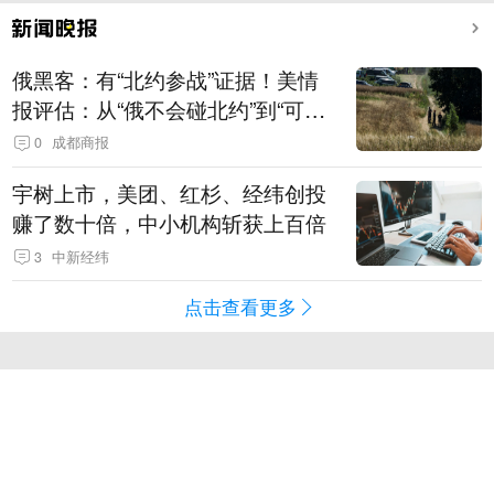
俄黑客：有“北约参战”证据！美情
报评估：从“俄不会碰北约”到“可能
发动有限攻击”
0
成都商报
宇树上市，美团、红杉、经纬创投
赚了数十倍，中小机构斩获上百倍
3
中新经纬
点击查看更多