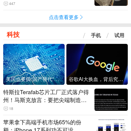
是“一次性社死”单品？
447
点击查看更多
科技
手机
试用
美国也要搞“国产替代”？先算清三笔账
谷歌AI大换血，背后究竟发生了什么？
特斯拉Terafab芯片工厂正式落户得
州！马斯克放言：要把尖端制造带
回美国
18
苹果拿下高端手机市场65%的份
额：iPhone 17系列功不可没