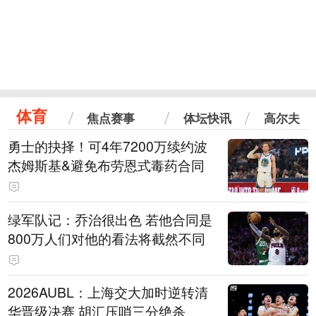
体育
焦点赛事
体坛快讯
高尔夫
勇士的抉择！可4年7200万续约波
杰姆斯基&避免布劳恩式毒药合同
绿军队记：乔治很出色 若他合同是
800万人们对他的看法将截然不同
2026AUBL：上海交大加时逆转清
华晋级决赛 胡汇压哨三分绝杀