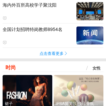
海内外百所高校学子聚沈阳
全国计划招聘特岗教师8954名
点击查看更多
时尚
女性
裙子
IPSA茵芙莎 悦己香氛凝露上市