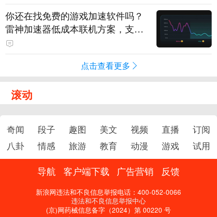
你还在找免费的游戏加速软件吗？
雷神加速器低成本联机方案，支持
免费试用
点击查看更多
滚动
奇闻
段子
趣图
美文
视频
直播
订阅
八卦
情感
旅游
教育
动漫
游戏
试用
导航
客户端下载
广告营销
反馈
新浪网违法和不良信息举报电话：400-052-0066
违法和不良信息举报中心
(京)网药械信息备字（2024）第 00220 号