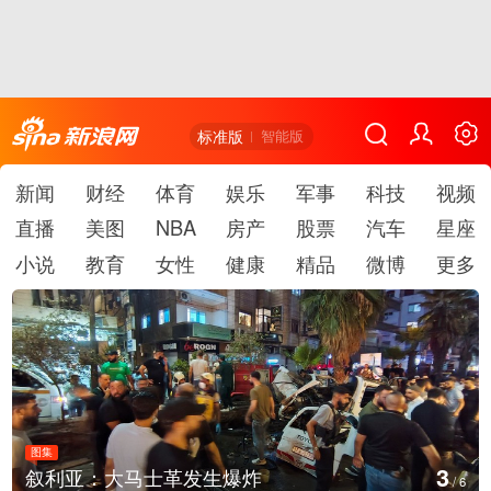
标准版
智能版
新闻
财经
体育
娱乐
军事
科技
视频
直播
美图
NBA
房产
股票
汽车
星座
小说
教育
女性
健康
精品
微博
更多
图集
3
叙利亚：大马士革发生爆炸
/
6