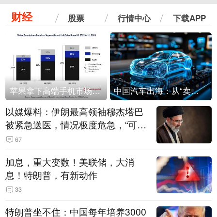
财经
股票
行情中心
下载APP
苹果拿下高端手机市场65%的份额：iPhone 17系列功不可没
中国汽车出海：从“卖出去”到“走进去”
以媒爆料：伊朗最高领袖穆杰塔巴
被紧急送医，情况极度危急，“可能
随时会死去”
67
加息，重大变数！美联储，大消
息！特朗普，有新动作
33
特朗普坐不住：中国每年培养3000