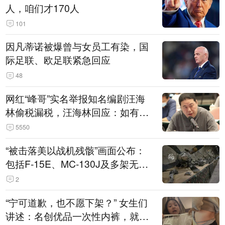
人，咱们才170人
101
因凡蒂诺被爆曾与女员工有染，国
际足联、欧足联紧急回应
48
网红“峰哥”实名举报知名编剧汪海
林偷税漏税，汪海林回应：如有违
法行为，相关机构自会进行评判和
5550
处理
“被击落美以战机残骸”画面公布：
包括F-15E、MC-130J及多架无人
机
2
“宁可道歉，也不愿下架？” 女生们
讲述：名创优品一次性内裤，就