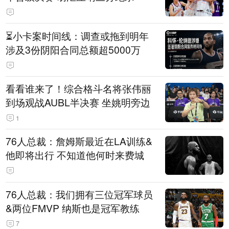
⏳️小卡案时间线：调查或拖到明年
涉及3份阴阳合同总额超5000万
看看谁来了！综合格斗名将张伟丽
到场观战AUBL半决赛 坐姚明旁边
1
76人总裁：詹姆斯最近在LA训练&
他即将出行 不知道他何时来费城
76人总裁：我们拥有三位冠军球员
&两位FMVP 纳斯也是冠军教练
7