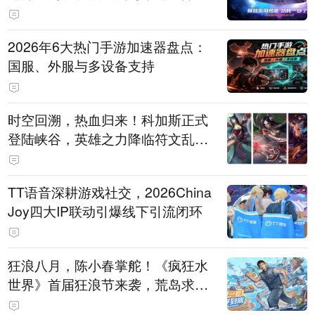
打造旗舰供电方案
2026年6大热门手游加速器盘点：
国服、外服与多设备支持
时空回溯，热血归来！科加斯正式
登陆峡谷，英雄之力降临符文乱
斗！
TT语音深耕游戏社交，2026China
Joy四大IP联动引爆线下引流闭环
狂浪八月，陈小春掌舵！《疯狂水
世界》首届狂浪节来袭，荒岛求生
直播即将开启