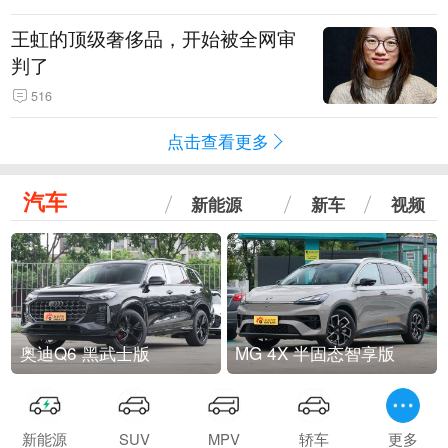
王虹的顶级奢侈品，开始被全网审
判了
516
点击查看更多
汽车
新能源
新车
视频
奥迪Q6 黑武士版
MG 4X 半固态智享版
新能源
SUV
MPV
轿车
更多