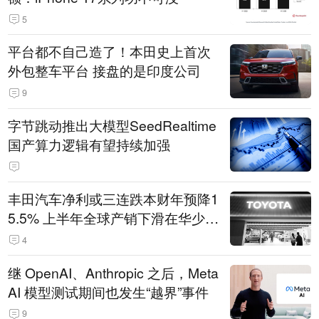
5
平台都不自己造了！本田史上首次
外包整车平台 接盘的是印度公司
9
字节跳动推出大模型SeedRealtime
国产算力逻辑有望持续加强
丰田汽车净利或三连跌本财年预降1
5.5% 上半年全球产销下滑在华少卖
14.3万辆
4
继 OpenAI、Anthropic 之后，Meta
AI 模型测试期间也发生“越界”事件
9