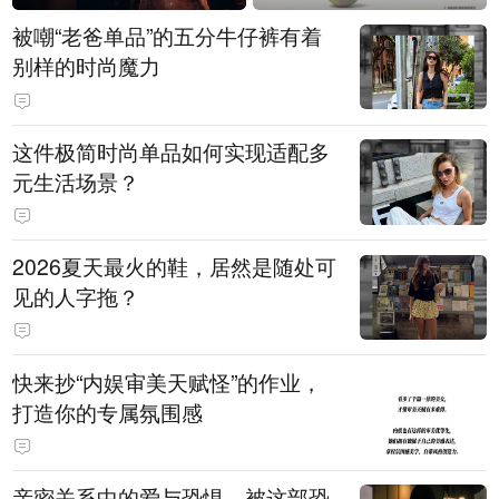
被嘲“老爸单品”的五分牛仔裤有着
别样的时尚魔力
这件极简时尚单品如何实现适配多
元生活场景？
2026夏天最火的鞋，居然是随处可
见的人字拖？
快来抄“内娱审美天赋怪”的作业，
打造你的专属氛围感
亲密关系中的爱与恐惧，被这部恐