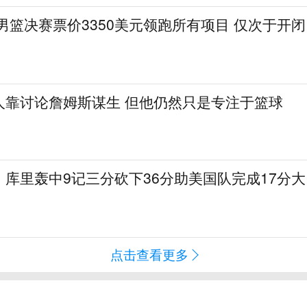
会男篮决赛票价3350美元领跑所有项目 仅次于开闭
人靠讨论詹姆斯谋生 但他仍然只是专注于篮球
库里轰中9记三分砍下36分助美国队完成17分大
点击查看更多