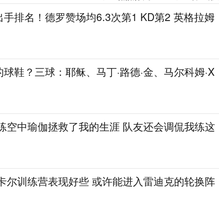
手排名！德罗赞场均6.3次第1 KD第2 英格拉姆
球鞋？三球：耶稣、马丁·路德·金、马尔科姆·X
：练空中瑜伽拯救了我的生涯 队友还会调侃我练这
·卡尔训练营表现好些 或许能进入雷迪克的轮换阵