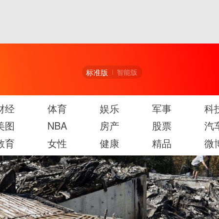
标准版
智能版
财经
体育
娱乐
军事
科
美图
NBA
房产
股票
汽
教育
女性
健康
精品
微