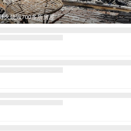
图集
叙利亚：大马士革发生爆炸