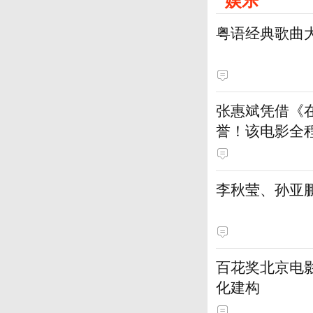
粤语经典歌曲
张惠斌凭借《
誉！该电影全
土演员
李秋莹、孙亚
百花奖北京电
化建构