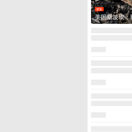
：野火烧毁700多所房屋