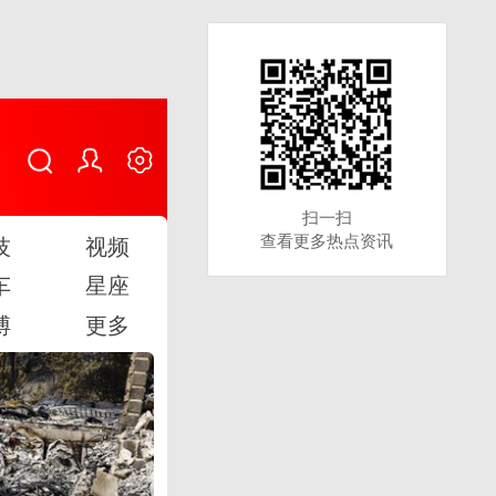
扫一扫
扫一扫
查看更多热点资讯
查看更多热点资讯
技
视频
车
星座
博
更多