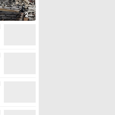
3
/
6