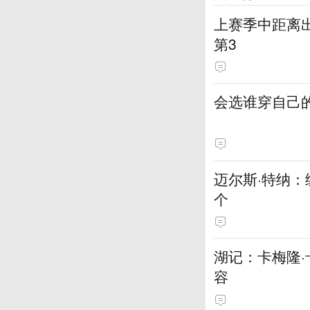
上赛季中距离出
第3
会选谁穿自己的
迈尔斯·特纳
个
湖记：卡梅隆
容