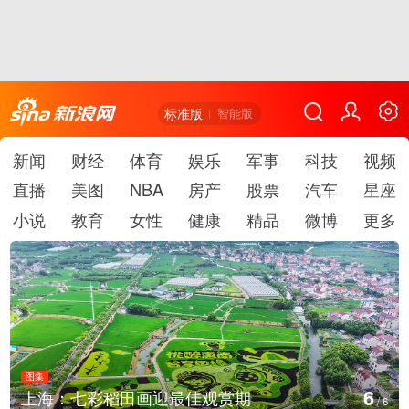
标准版
智能版
新闻
财经
体育
娱乐
军事
科技
视频
直播
美图
NBA
房产
股票
汽车
星座
小说
教育
女性
健康
精品
微博
更多
图集
1
上海：七彩稻田画迎最佳观赏期
/
6