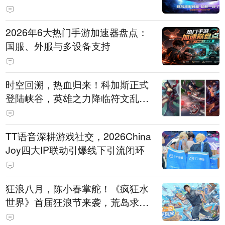
打造旗舰供电方案
2026年6大热门手游加速器盘点：
国服、外服与多设备支持
时空回溯，热血归来！科加斯正式
登陆峡谷，英雄之力降临符文乱
斗！
TT语音深耕游戏社交，2026China
Joy四大IP联动引爆线下引流闭环
狂浪八月，陈小春掌舵！《疯狂水
世界》首届狂浪节来袭，荒岛求生
直播即将开启