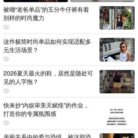
被嘲“老爸单品”的五分牛仔裤有着
别样的时尚魔力
这件极简时尚单品如何实现适配多
元生活场景？
2026夏天最火的鞋，居然是随处可
见的人字拖？
快来抄“内娱审美天赋怪”的作业，
打造你的专属氛围感
亲密关系中的爱与恐惧，被这部恐