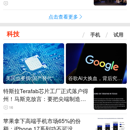
点击查看更多
科技
手机
试用
美国也要搞“国产替代”？先算清三笔账
谷歌AI大换血，背后究竟发生了什么？
特斯拉Terafab芯片工厂正式落户得
州！马斯克放言：要把尖端制造带
回美国
16
苹果拿下高端手机市场65%的份
额：iPhone 17系列功不可没