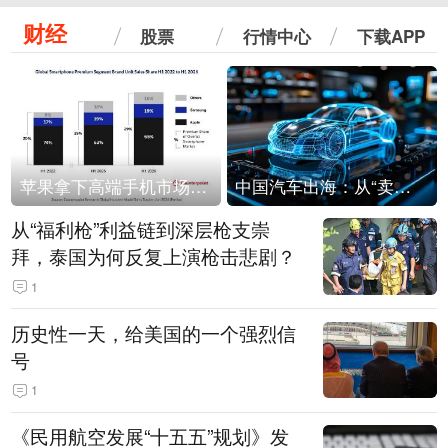
财经
股票
行情中心
下载APP
苹果拿下高端手机市场65%的份额：iPhone 17系列功不可没
中国汽车出海：从“卖出去”到“走进去”
从“福利枪”利益链到深层枪支崇
拜，泰国为何反复上演枪击悲剧？
1
历史性一天，给美国的一个强烈信
号
1
《民用航空发展“十五五”规划》发