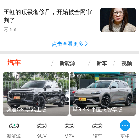
王虹的顶级奢侈品，开始被全网审
判了
516
点击查看更多
汽车
新能源
新车
视频
奥迪Q6 黑武士版
MG 4X 半固态智享版
新能源
SUV
MPV
轿车
更多