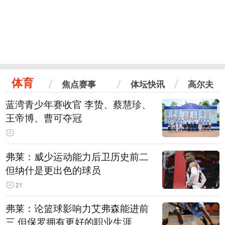
体育
焦点赛事
体坛快讯
高尔夫
蓝湾青少年赛收官 李贽、蔡慧珍、
王帝博、曹可夺冠
弗莱：威少运动能力后卫历史前二
但纳什是更出色的球员
21
弗莱：论篮球影响力艾弗森能进前
三 但保罗拥有更好的职业生涯