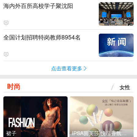
海内外百所高校学子聚沈阳
全国计划招聘特岗教师8954名
点击查看更多
时尚
女性
裙子
IPSA茵芙莎 悦己香氛凝露上市