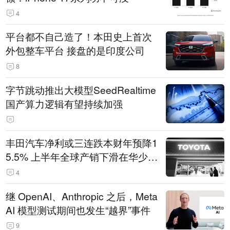
4
平台都不自己造了！本田史上首次
外包整车平台 接盘的是印度公司
8
字节跳动推出大模型SeedRealtime
国产算力逻辑有望持续加强
丰田汽车净利或三连跌本财年预降1
5.5% 上半年全球产销下滑在华少卖
14.3万辆
4
继 OpenAI、Anthropic 之后，Meta
AI 模型测试期间也发生“越界”事件
9