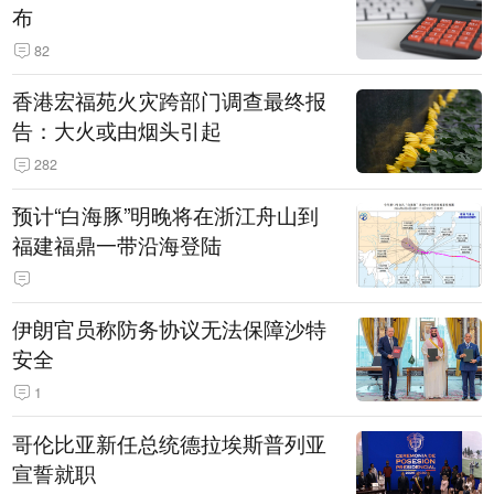
布
82
香港宏福苑火灾跨部门调查最终报
告：大火或由烟头引起
282
预计“白海豚”明晚将在浙江舟山到
福建福鼎一带沿海登陆
伊朗官员称防务协议无法保障沙特
安全
1
哥伦比亚新任总统德拉埃斯普列亚
宣誓就职