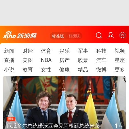
标准版
智能版
新闻
财经
体育
娱乐
军事
科技
视频
直播
美图
NBA
房产
股票
汽车
星座
小说
教育
女性
健康
精品
微博
更多
图集
2
美国斯波坎：野火烧毁700多所房屋
/
6