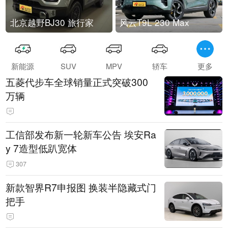
北京越野BJ30 旅行家
风云T9L 230 Max
新能源
SUV
MPV
轿车
更多
五菱代步车全球销量正式突破300
万辆
工信部发布新一轮新车公告 埃安Ra
y 7造型低趴宽体
307
新款智界R7申报图 换装半隐藏式门
把手