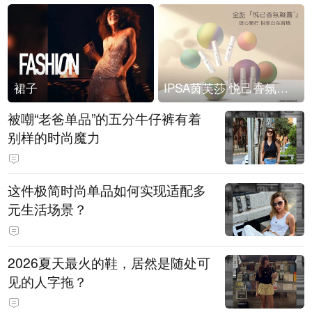
裙子
IPSA茵芙莎 悦己香氛凝露上市
被嘲“老爸单品”的五分牛仔裤有着
别样的时尚魔力
这件极简时尚单品如何实现适配多
元生活场景？
2026夏天最火的鞋，居然是随处可
见的人字拖？