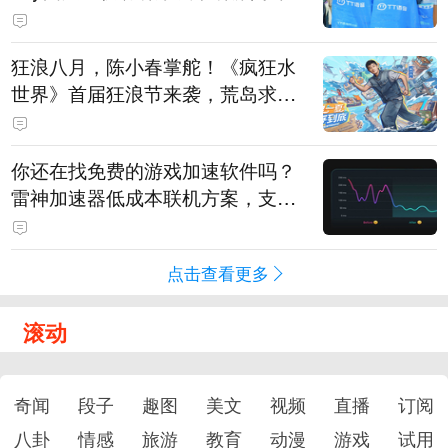
狂浪八月，陈小春掌舵！《疯狂水
世界》首届狂浪节来袭，荒岛求生
直播即将开启
你还在找免费的游戏加速软件吗？
雷神加速器低成本联机方案，支持
免费试用
点击查看更多
滚动
奇闻
段子
趣图
美文
视频
直播
订阅
八卦
情感
旅游
教育
动漫
游戏
试用