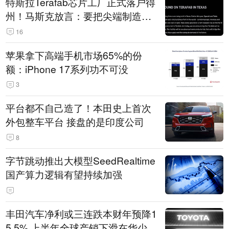
特斯拉Terafab芯片工厂正式落户得
州！马斯克放言：要把尖端制造带
回美国
16
苹果拿下高端手机市场65%的份
额：iPhone 17系列功不可没
3
平台都不自己造了！本田史上首次
外包整车平台 接盘的是印度公司
8
字节跳动推出大模型SeedRealtime
国产算力逻辑有望持续加强
丰田汽车净利或三连跌本财年预降1
5.5% 上半年全球产销下滑在华少卖