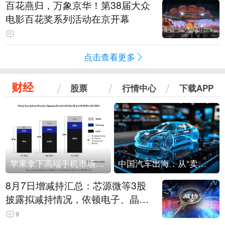
百花燕归，万象京华！第38届大众
电影百花奖系列活动在京开幕
点击查看更多
财经
股票
行情中心
下载APP
苹果拿下高端手机市场65%的份额：iPhone 17系列功不可没
中国汽车出海：从“卖出去”到“走进去”
8月7日增减持汇总：芯源微等3股
披露拟减持情况，依顿电子、晶华
微拟增持（表）
9