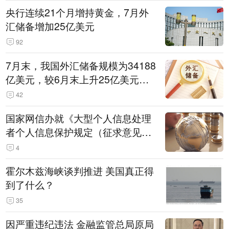
央行连续21个月增持黄金，7月外
汇储备增加25亿美元
92
7月末，我国外汇储备规模为34188
亿美元，较6月末上升25亿美元，
升幅为0.07%
42
国家网信办就《大型个人信息处理
者个人信息保护规定（征求意见
稿）》公开征求意见
4
霍尔木兹海峡谈判推进 美国真正得
到了什么？
35
因严重违纪违法 金融监管总局原局