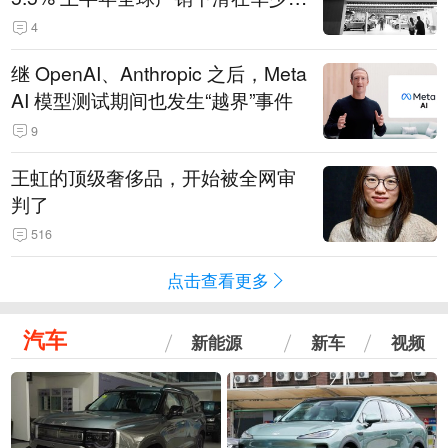
14.3万辆
4
继 OpenAI、Anthropic 之后，Meta
AI 模型测试期间也发生“越界”事件
9
王虹的顶级奢侈品，开始被全网审
判了
516
点击查看更多
汽车
新能源
新车
视频