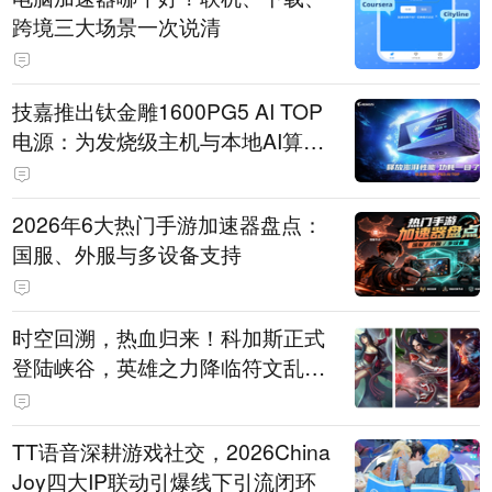
跨境三大场景一次说清
技嘉推出钛金雕1600PG5 AI TOP
电源：为发烧级主机与本地AI算力
打造旗舰供电方案
2026年6大热门手游加速器盘点：
国服、外服与多设备支持
时空回溯，热血归来！科加斯正式
登陆峡谷，英雄之力降临符文乱
斗！
TT语音深耕游戏社交，2026China
Joy四大IP联动引爆线下引流闭环