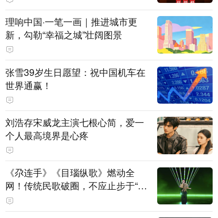
理响中国·一笔一画｜推进城市更
新，勾勒“幸福之城”壮阔图景
张雪39岁生日愿望：祝中国机车在
世界通赢！
刘浩存宋威龙主演七根心简，爱一
个人最高境界是心疼
《尕连手》《目瑙纵歌》燃动全
网！传统民歌破圈，不应止步于“上
头”