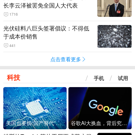
长李云泽被罢免全国人大代表
1716
光伏硅料八巨头签署倡议：不得低
于成本价销售
441
点击查看更多
科技
手机
试用
美国也要搞“国产替代”？先算清三笔账
谷歌AI大换血，背后究竟发生了什么？