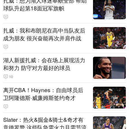
扎威：想为湖人球迷奉献全部 帮助
球队升起第18面冠军旗帜
扎威：我和布朗尼在高中当队友后
成为朋友 很兴奋能再次并肩作战
湖人新援扎威：会在场上展现活力
和努力 防守对方最好的球员
10
离开CBA！Haynes：自由球员后
卫阿隆德斯·威廉姆斯签约奇才
Slater：热火&掘金&骑士&奇才有
意德罗赞 这些队急需火力且需节流