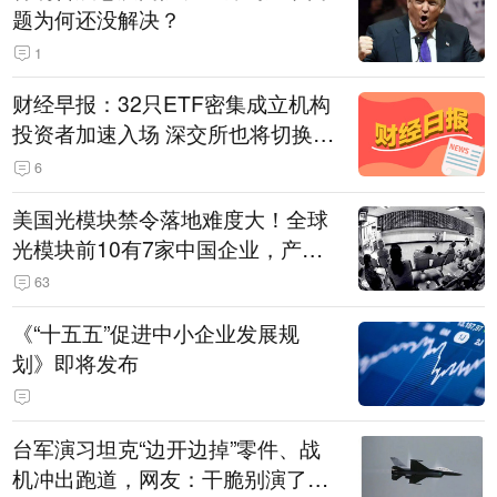
题为何还没解决？
1
财经早报：32只ETF密集成立机构
投资者加速入场 深交所也将切换交
易线路
6
美国光模块禁令落地难度大！全球
光模块前10有7家中国企业，产业
界人士：想“脱钩”并不容易
63
《“十五五”促进中小企业发展规
划》即将发布
台军演习坦克“边开边掉”零件、战
机冲出跑道，网友：干脆别演了，