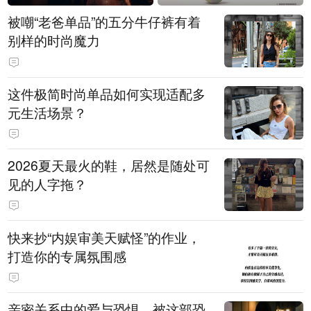
被嘲“老爸单品”的五分牛仔裤有着
别样的时尚魔力
这件极简时尚单品如何实现适配多
元生活场景？
2026夏天最火的鞋，居然是随处可
见的人字拖？
快来抄“内娱审美天赋怪”的作业，
打造你的专属氛围感
亲密关系中的爱与恐惧，被这部恐