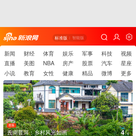
标准版
智能版
新闻
财经
体育
娱乐
军事
科技
视频
直播
美图
NBA
房产
股票
汽车
星座
小说
教育
女性
健康
精品
微博
更多
图集
5
安徽长丰：葡萄丰收采摘忙
/
6