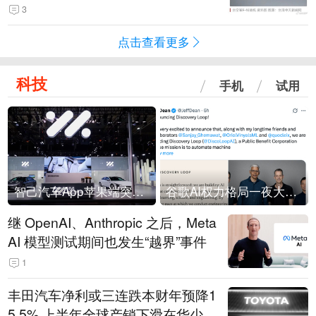
没有一次没有笑话发生
3
点击查看更多
科技
手机
试用
智己汽车App苹果端突然“下架”
谷歌AI权力格局一夜大洗牌
继 OpenAI、Anthropic 之后，Meta
AI 模型测试期间也发生“越界”事件
1
丰田汽车净利或三连跌本财年预降1
5.5% 上半年全球产销下滑在华少卖