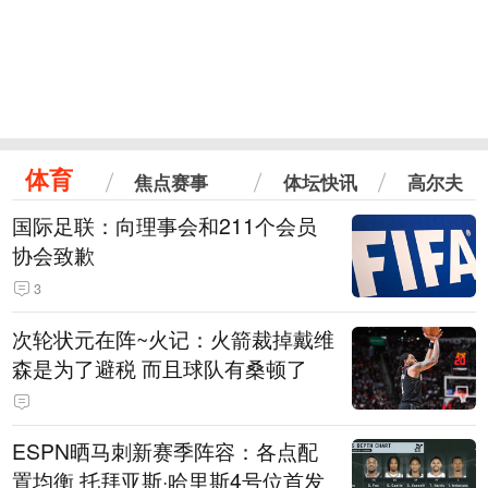
体育
焦点赛事
体坛快讯
高尔夫
国际足联：向理事会和211个会员
协会致歉
3
次轮状元在阵~火记：火箭裁掉戴维
森是为了避税 而且球队有桑顿了
ESPN晒马刺新赛季阵容：各点配
置均衡 托拜亚斯·哈里斯4号位首发