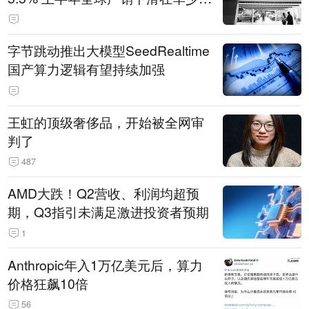
14.3万辆
字节跳动推出大模型SeedRealtime
国产算力逻辑有望持续加强
王虹的顶级奢侈品，开始被全网审
判了
487
AMD大跌！Q2营收、利润均超预
期，Q3指引未满足激进投资者预期
1
Anthropic年入1万亿美元后，算力
价格狂飙10倍
56