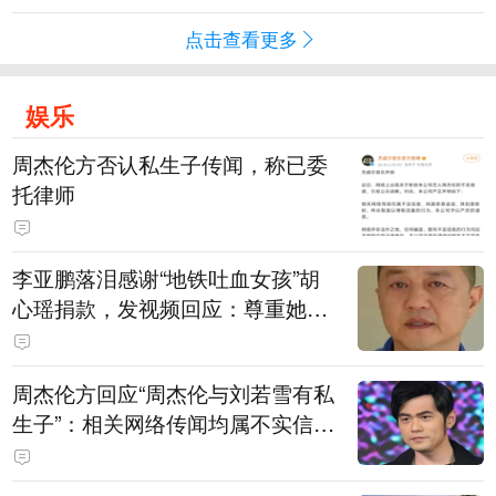
点击查看更多
娱乐
周杰伦方否认私生子传闻，称已委
托律师
李亚鹏落泪感谢“地铁吐血女孩”胡
心瑶捐款，发视频回应：尊重她的
捐赠意愿，我个人向她捐赠99999
元，也向其病友之家捐赠99999元
周杰伦方回应“周杰伦与刘若雪有私
生子”：相关网络传闻均属不实信
息，已委托律师对相关不实信息的
发布者及传播者进行证据保全