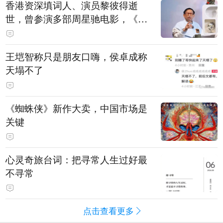
香港资深填词人、演员黎彼得逝
世，曾参演多部周星驰电影，《财
神到》由他填词
王垲智称只是朋友口嗨，侯卓成称
天塌不了
《蜘蛛侠》新作大卖，中国市场是
关键
心灵奇旅台词：把寻常人生过好最
不寻常
点击查看更多