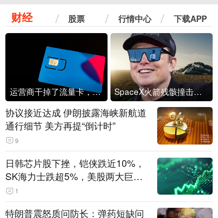
财经
股票
行情中心
下载APP
运营商干掉了流量卡，他们真的玩不起了
SpaceX火箭残骸撞击月球
协议接近达成 伊朗披露海峡新航道
通行细节 美方再提“倒计时”
9
日韩芯片股下挫，铠侠跌近10%，
SK海力士跌超5%，美股两大巨头
遭遇业绩杀
1
特朗普震怒质问防长：弹药短缺问