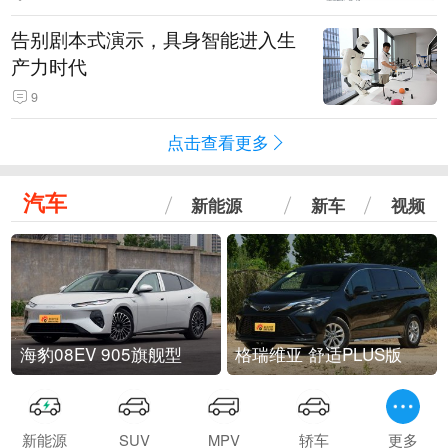
告别剧本式演示，具身智能进入生
产力时代
9
点击查看更多
汽车
新能源
新车
视频
海豹08EV 905旗舰型
格瑞维亚 舒适PLUS版
新能源
SUV
MPV
轿车
更多