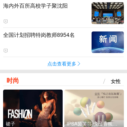
海内外百所高校学子聚沈阳
全国计划招聘特岗教师8954名
点击查看更多
时尚
女性
裙子
IPSA茵芙莎 悦己香氛凝露上市