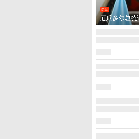
图集
厄瓜多尔总统