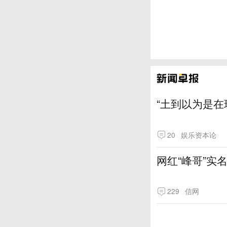
“土到以为是在
20
娱乐资本论
网红“峰哥”实
229
信网