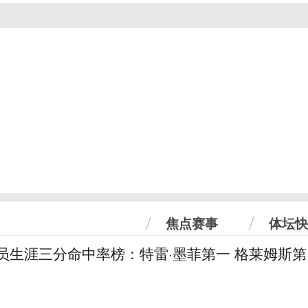
焦点赛事
体坛快
球员生涯三分命中率榜：特雷·墨菲第一 格莱姆斯第