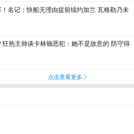
6万！名记：快船无理由提前续约加兰 瓦格勒乃未
？狂热主帅谈卡林顿恶犯：她不是故意的 防守得
点击查看更多