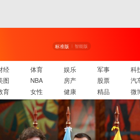
标准版
智能版
财经
体育
娱乐
军事
科
美图
NBA
房产
股票
汽
教育
女性
健康
精品
微