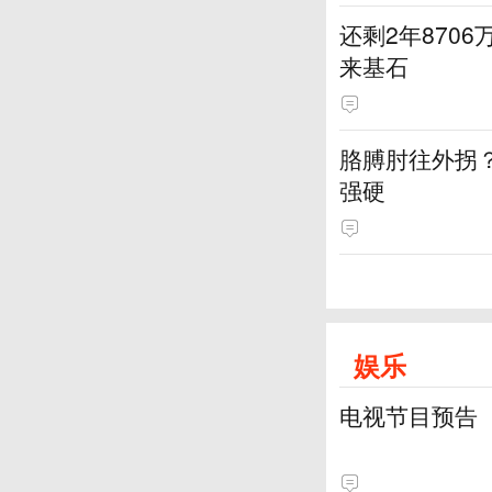
还剩2年870
来基石
胳膊肘往外拐
强硬
娱乐
电视节目预告