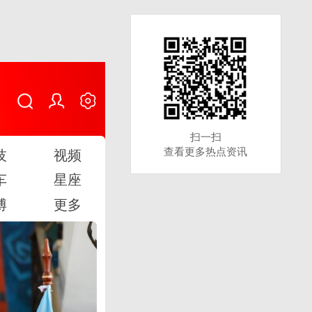
扫一扫
扫一扫
查看更多热点资讯
查看更多热点资讯
技
视频
车
星座
博
更多