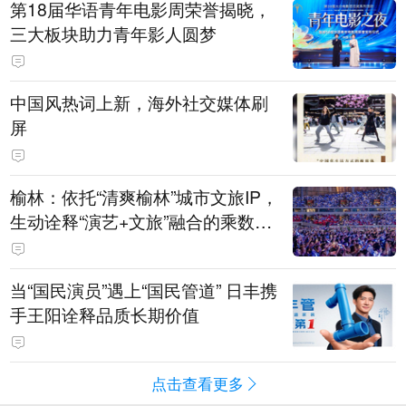
第18届华语青年电影周荣誉揭晓，
三大板块助力青年影人圆梦
中国风热词上新，海外社交媒体刷
屏
榆林：依托“清爽榆林”城市文旅IP，
生动诠释“演艺+文旅”融合的乘数效
应
当“国民演员”遇上“国民管道” 日丰携
手王阳诠释品质长期价值
点击查看更多