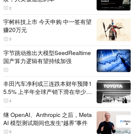
2
宇树科技上市 今天申购 中一签有望
赚20万元
3
字节跳动推出大模型SeedRealtime
国产算力逻辑有望持续加强
丰田汽车净利或三连跌本财年预降1
5.5% 上半年全球产销下滑在华少卖
14.3万辆
4
继 OpenAI、Anthropic 之后，Meta
AI 模型测试期间也发生“越界”事件
9