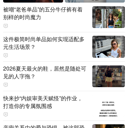
被嘲“老爸单品”的五分牛仔裤有着
别样的时尚魔力
这件极简时尚单品如何实现适配多
元生活场景？
2026夏天最火的鞋，居然是随处可
见的人字拖？
快来抄“内娱审美天赋怪”的作业，
打造你的专属氛围感
亲密关系中的爱与恐惧，被这部恐