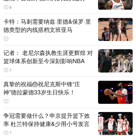
9
卡特：马刺需要纳兹·里德&保罗·里
德类型的内线搭档文班亚马
记者： 老尼尔森执教生涯更辉煌 对
篮球体系创新至今深刻影响NBA
7
真挚的祝福🎂祝尼克斯中锋“庄
神”德拉蒙德33岁生日快乐！
争冠需要做什么？申京提升篮下效
率 杜兰特保持健康&少用小号发言
7