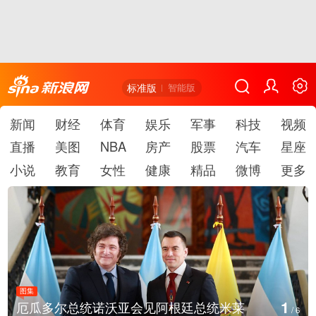
标准版
智能版
新闻
财经
体育
娱乐
军事
科技
视频
直播
美图
NBA
房产
股票
汽车
星座
小说
教育
女性
健康
精品
微博
更多
图集
1
厄瓜多尔总统诺沃亚会见阿根廷总统米莱
/
6