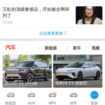
王虹的顶级奢侈品，开始被全网审
判了
518
点击查看更多
汽车
新能源
新车
视频
ZEEKR 8X Ultra版
海豹08 EV 旗舰型
新能源
SUV
MPV
轿车
更多