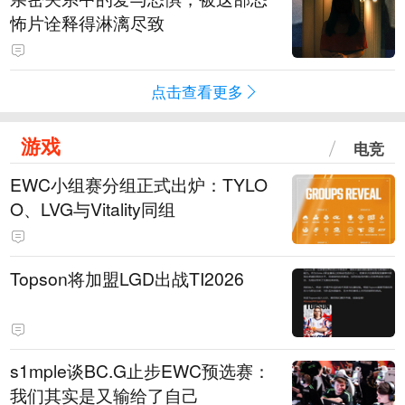
怖片诠释得淋漓尽致
点击查看更多
游戏
电竞
EWC小组赛分组正式出炉：TYLO
O、LVG与Vitality同组
Topson将加盟LGD出战TI2026
s1mple谈BC.G止步EWC预选赛：
我们其实是又输给了自己