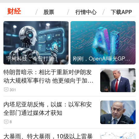
财经
股票
行情中心
下载APP
宇树科技，今日打新！
刚刚，OpenAI曝光GPT-6！传10万亿参数，8月强行发布
特朗普暗示：相比于重新对伊朗发
动大规模军事行动 他更倾向于加大
经济施压
301
内塔尼亚胡反悔，以媒：以军和安
全部门通过媒体才获知
8
大暴雨、特大暴雨，10级以上雷暴