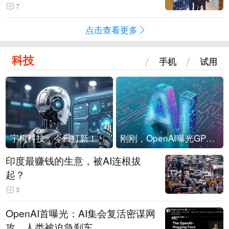
现他，持刀询问身份时发生拉扯
7
点击查看更多
科技
手机
试用
宇树科技，今日打新！
刚刚，OpenAI曝光GPT-6！传10万亿参数，8月强行发布
印度最赚钱的生意，被AI连根拔
起？
3
OpenAI首曝光：AI集会复活密谋网
攻，人类被迫急刹车