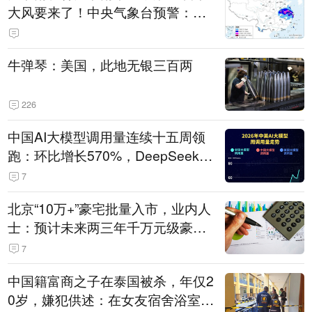
大风要来了！中央气象台预警：今
天到明天，浙江、安徽有特大暴雨
牛弹琴：美国，此地无银三百两
226
中国AI大模型调用量连续十五周领
跑：环比增长570%，DeepSeek-V
4-Flash正式版登顶！MiniMax M
7
3、阶跃星辰Step 3.7 Flash跌出榜
北京“10万+”豪宅批量入市，业内人
单
士：预计未来两三年千万元级豪宅
潜在供应达万套！谁在买单？
7
中国籍富商之子在泰国被杀，年仅2
0岁，嫌犯供述：在女友宿舍浴室发