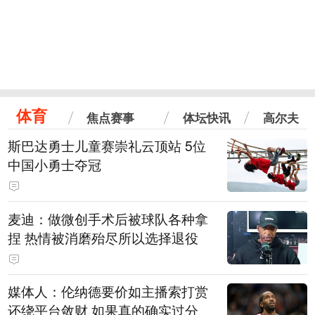
体育
焦点赛事
体坛快讯
高尔夫
斯巴达勇士儿童赛崇礼云顶站 5位
中国小勇士夺冠
麦迪：做微创手术后被球队各种拿
捏 热情被消磨殆尽所以选择退役
媒体人：伦纳德要价如主播索打赏
还绕平台敛财 如果真的确实过分