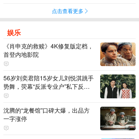
点击查看更多
娱乐
《肖申克的救赎》4K修复版定档，
首登内地影院
56岁刘奕君陪15岁女儿刘悦淇跳手
势舞，荧幕“反派专业户”私下反差
明显，女儿主攻高尔夫，曾以最小
年龄出战职业赛
沈腾的“龙餐馆”口碑大爆，出品方
一字涨停