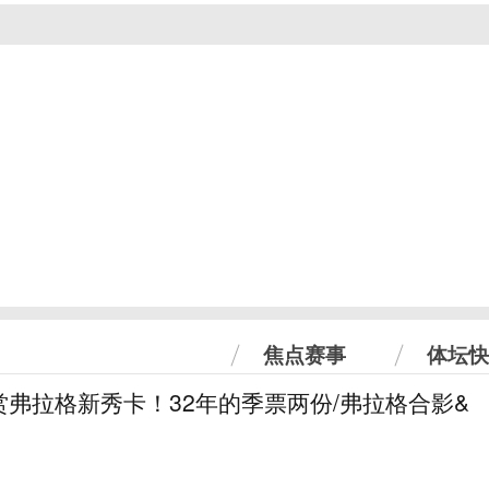
焦点赛事
体坛快
弗拉格新秀卡！32年的季票两份/弗拉格合影&