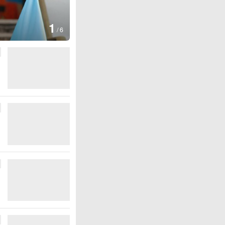
图集
2
美国斯波坎：野火烧毁700多所房屋
/
6