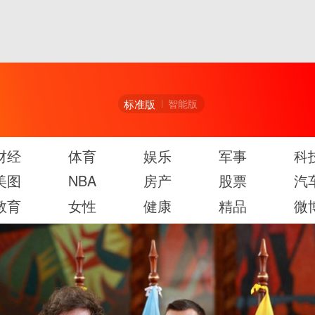
标准版
智能版
财经
体育
娱乐
军事
科
美图
NBA
房产
股票
汽
教育
女性
健康
精品
微