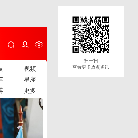
扫一扫
扫一扫
查看更多热点资讯
查看更多热点资讯
技
视频
车
星座
博
更多