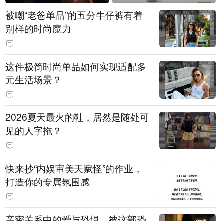
被嘲“老爸单品”的五分牛仔裤有着
别样的时尚魔力
这件极简时尚单品如何实现适配多
元生活场景？
2026夏天最火的鞋，居然是随处可
见的人字拖？
快来抄“内娱审美天赋怪”的作业，
打造你的专属氛围感
亲密关系中的爱与恐惧，被这部恐