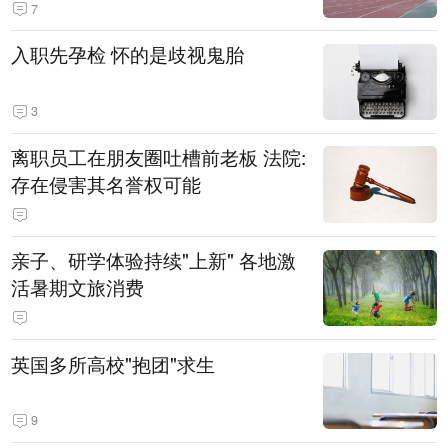
7
入职先孕检 怀的是歧视鬼胎
3
离职员工在朋友圈吐槽前老板 法院:
存在侵害其名誉权可能
亲子、研学体验持续"上新" 各地激
活暑期文旅消费
英国多所高校"抱团"求生
9