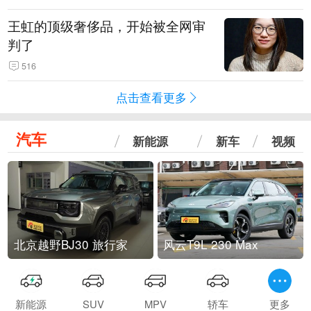
王虹的顶级奢侈品，开始被全网审
判了
516
点击查看更多
汽车
新能源
新车
视频
北京越野BJ30 旅行家
风云T9L 230 Max
新能源
SUV
MPV
轿车
更多