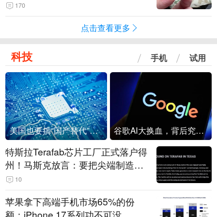
频情况不属实
170
点击查看更多
科技
手机
试用
美国也要搞“国产替代”？先算清三笔账
谷歌AI大换血，背后究竟发生了什么？
特斯拉Terafab芯片工厂正式落户得
州！马斯克放言：要把尖端制造带
回美国
10
苹果拿下高端手机市场65%的份
额：iPhone 17系列功不可没