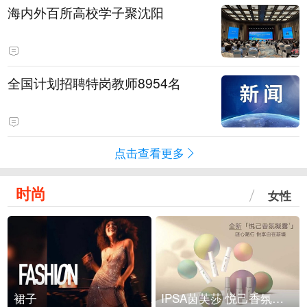
海内外百所高校学子聚沈阳
全国计划招聘特岗教师8954名
点击查看更多
时尚
女性
裙子
IPSA茵芙莎 悦己香氛凝露上市