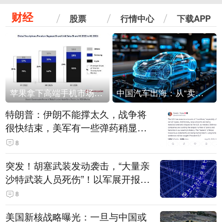
财经
股票
行情中心
下载APP
苹果拿下高端手机市场65%的份额：iPhone 17系列功不可没
中国汽车出海：从“卖出去”到“走进去”
特朗普：伊朗不能撑太久，战争将
很快结束，美军有一些弹药稍显紧
张！伊朗公布拟议的海峡管理文本
8
突发！胡塞武装发动袭击，“大量亲
沙特武装人员死伤”！以军展开报复
性空袭
8
美国新核战略曝光：一旦与中国或