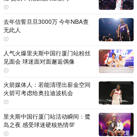
去年信誓旦旦3000万 今年NBA查
无此人
人气火爆里夫斯中国行厦门站粉丝
见面会 球迷面对面邂逅偶像
火箭媒体人：若能清理出薪金空间
火箭可考虑给奥拉迪波机会
里夫斯中国行厦门站活动瞬间：鹭
岛之夜 感受球迷硬核热情💯