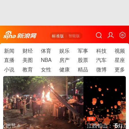
标准版
智能版
新闻
财经
体育
娱乐
军事
科技
视频
直播
美图
NBA
房产
股票
汽车
星座
小说
教育
女性
健康
精品
微博
更多
图集
5
江西铅山：千灯点亮葛仙村
/
6