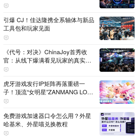
引爆 CJ！佳达隆携全系轴体与新品
工具包和玩家见面
《代号：对决》ChinaJoy首秀收
官：从线下爆满看见玩家的真实期
待
虎牙游戏发行IP矩阵再落重磅一
子！顶流“女明星”ZANMANG LOO
PY 正版3D消除手游《消消奇遇》
惊喜曝光
免费游戏加速器口令怎么用？外星
哈基米、外星喵兑换教程