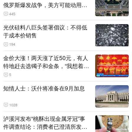
俄罗斯爆发战争，美方可能动用战
术核武器
445
光伏硅料八巨头签署倡议：不得低
于成本价销售
194
金价大涨！两天涨了近50元，有人
特地赶去选镯子和金条，“我想着买
起来可以保值，小批量进一些货”
5
知情人士：沃什将准备在9月加息
1028
泸溪河发布“桃酥出现金属牙冠”事
件调查结论：消费者已澄清所发视