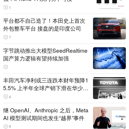
1
平台都不自己造了！本田史上首次
外包整车平台 接盘的是印度公司
7
字节跳动推出大模型SeedRealtime
国产算力逻辑有望持续加强
丰田汽车净利或三连跌本财年预降1
5.5% 上半年全球产销下滑在华少卖
14.3万辆
4
继 OpenAI、Anthropic 之后，Meta
AI 模型测试期间也发生“越界”事件
9