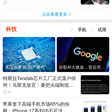
点击查看更多
科技
手机
试用
美国也要搞“国产替代”？先算清三笔账
谷歌AI大换血，背后究竟发生了什么？
特斯拉Terafab芯片工厂正式落户得
州！马斯克放言：要把尖端制造带
回美国
17
苹果拿下高端手机市场65%的份
额：iPhone 17系列功不可没