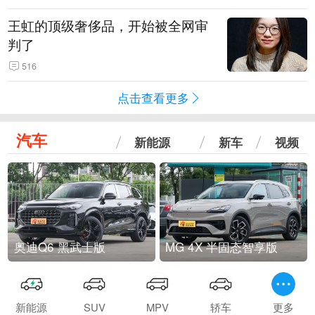
王虹的顶级奢侈品，开始被全网审
判了
516
点击查看更多
汽车
新能源
新车
视频
奥迪Q6 黑武士版
MG 4X 半固态智享版
新能源
SUV
MPV
轿车
更多