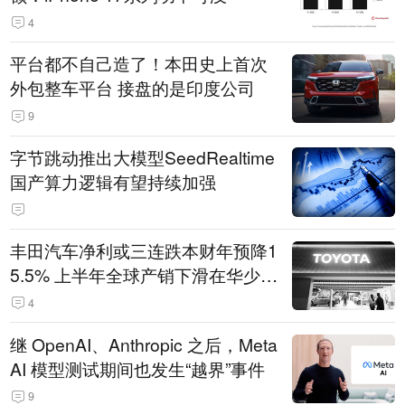
4
平台都不自己造了！本田史上首次
外包整车平台 接盘的是印度公司
9
字节跳动推出大模型SeedRealtime
国产算力逻辑有望持续加强
丰田汽车净利或三连跌本财年预降1
5.5% 上半年全球产销下滑在华少卖
14.3万辆
4
继 OpenAI、Anthropic 之后，Meta
AI 模型测试期间也发生“越界”事件
9