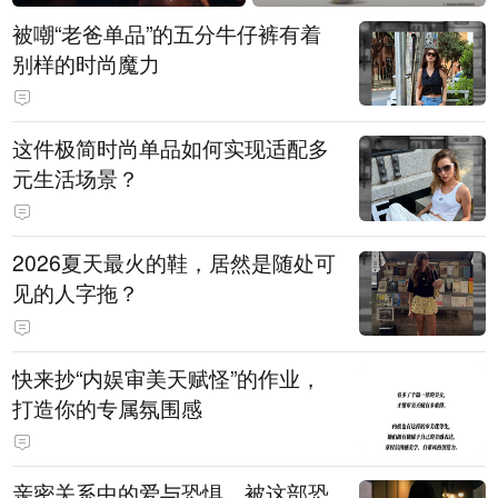
被嘲“老爸单品”的五分牛仔裤有着
别样的时尚魔力
这件极简时尚单品如何实现适配多
元生活场景？
2026夏天最火的鞋，居然是随处可
见的人字拖？
快来抄“内娱审美天赋怪”的作业，
打造你的专属氛围感
亲密关系中的爱与恐惧，被这部恐