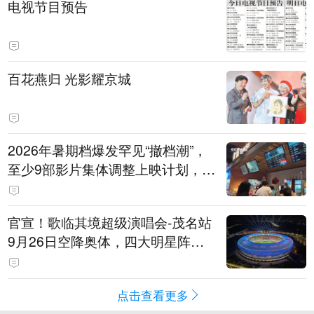
电视节目预告
百花燕归 光影耀京城
2026年暑期档爆发罕见“撤档潮”，
至少9部影片集体调整上映计划，影
评人直言不看好：凭啥认为换个时
间就能大卖？
官宣！歌临其境超级演唱会-茂名站
9月26日空降奥体，四大明星阵容
重磅揭晓
点击查看更多