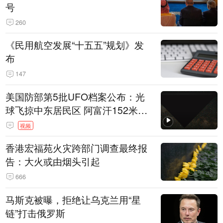
号
260
《民用航空发展“十五五”规划》发
布
147
美国防部第5批UFO档案公布：光
球飞掠中东居民区 阿富汗152米三
角形遮蔽星光
视频
香港宏福苑火灾跨部门调查最终报
告：大火或由烟头引起
666
马斯克被曝，拒绝让乌克兰用“星
链”打击俄罗斯