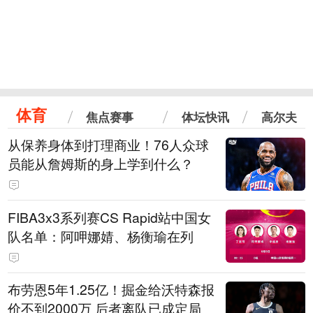
体育
焦点赛事
体坛快讯
高尔夫
从保养身体到打理商业！76人众球
员能从詹姆斯的身上学到什么？
FIBA3x3系列赛CS Rapid站中国女
队名单：阿呷娜婧、杨衡瑜在列
布劳恩5年1.25亿！掘金给沃特森报
价不到2000万 后者离队已成定局