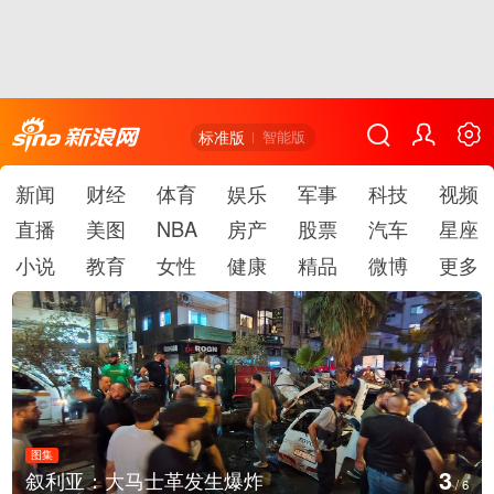
标准版
智能版
新闻
财经
体育
娱乐
军事
科技
视频
直播
美图
NBA
房产
股票
汽车
星座
小说
教育
女性
健康
精品
微博
更多
图集
4
生爆炸
云南弥勒：欢庆火把节
/
6