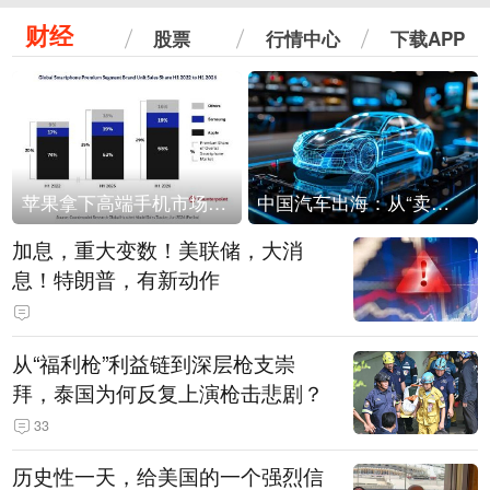
财经
股票
行情中心
下载APP
苹果拿下高端手机市场65%的份额：iPhone 17系列功不可没
中国汽车出海：从“卖出去”到“走进去”
加息，重大变数！美联储，大消
息！特朗普，有新动作
从“福利枪”利益链到深层枪支崇
拜，泰国为何反复上演枪击悲剧？
33
历史性一天，给美国的一个强烈信