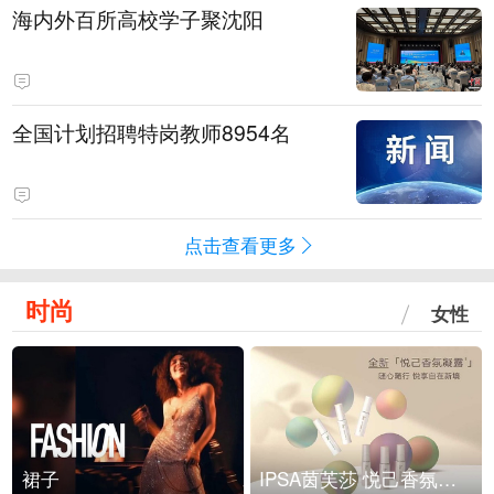
海内外百所高校学子聚沈阳
全国计划招聘特岗教师8954名
点击查看更多
时尚
女性
裙子
IPSA茵芙莎 悦己香氛凝露上市