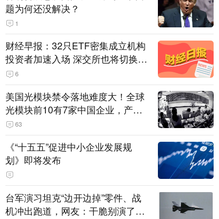
题为何还没解决？
1
财经早报：32只ETF密集成立机构
投资者加速入场 深交所也将切换交
易线路
6
美国光模块禁令落地难度大！全球
光模块前10有7家中国企业，产业
界人士：想“脱钩”并不容易
63
《“十五五”促进中小企业发展规
划》即将发布
台军演习坦克“边开边掉”零件、战
机冲出跑道，网友：干脆别演了，