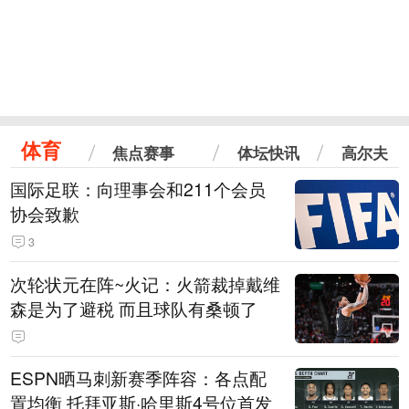
体育
焦点赛事
体坛快讯
高尔夫
国际足联：向理事会和211个会员
协会致歉
3
次轮状元在阵~火记：火箭裁掉戴维
森是为了避税 而且球队有桑顿了
ESPN晒马刺新赛季阵容：各点配
置均衡 托拜亚斯·哈里斯4号位首发