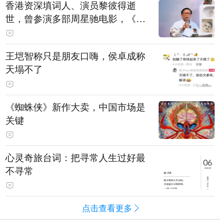
香港资深填词人、演员黎彼得逝
世，曾参演多部周星驰电影，《财
神到》由他填词
王垲智称只是朋友口嗨，侯卓成称
天塌不了
《蜘蛛侠》新作大卖，中国市场是
关键
心灵奇旅台词：把寻常人生过好最
不寻常
点击查看更多