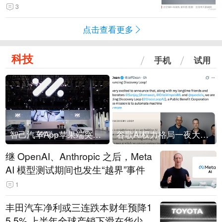
没有一次没有笑话发生
3
点击查看更多
科技
手机
试用
智己汽车App苹果端突然“下架”
谷歌AI权力格局一夜大洗牌
继 OpenAI、Anthropic 之后，Meta
AI 模型测试期间也发生“越界”事件
1
丰田汽车净利或三连跌本财年预降1
5.5% 上半年全球产销下滑在华少卖