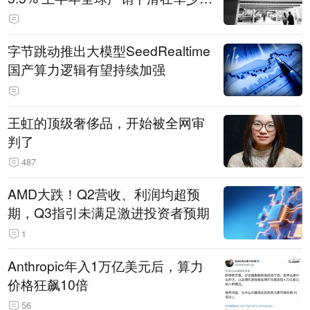
14.3万辆
字节跳动推出大模型SeedRealtime
国产算力逻辑有望持续加强
王虹的顶级奢侈品，开始被全网审
判了
487
AMD大跌！Q2营收、利润均超预
期，Q3指引未满足激进投资者预期
1
Anthropic年入1万亿美元后，算力
价格狂飙10倍
56