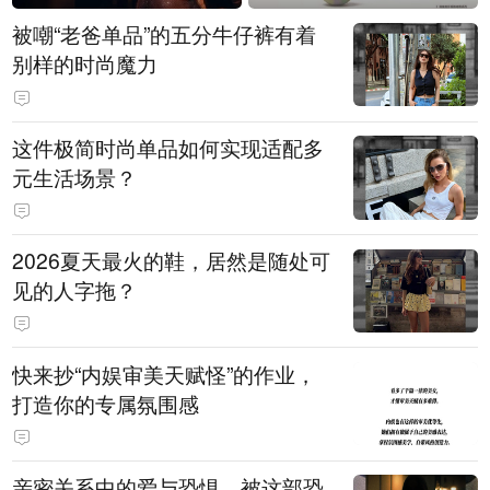
被嘲“老爸单品”的五分牛仔裤有着
别样的时尚魔力
这件极简时尚单品如何实现适配多
元生活场景？
2026夏天最火的鞋，居然是随处可
见的人字拖？
快来抄“内娱审美天赋怪”的作业，
打造你的专属氛围感
亲密关系中的爱与恐惧，被这部恐