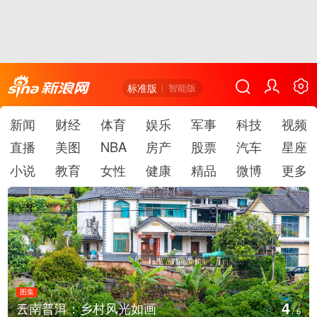
标准版
智能版
新闻
财经
体育
娱乐
军事
科技
视频
直播
美图
NBA
房产
股票
汽车
星座
小说
教育
女性
健康
精品
微博
更多
图集
5
安徽长丰：葡萄丰收采摘忙
/
6