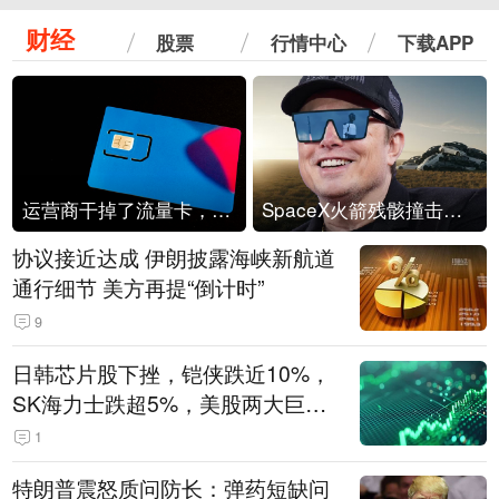
财经
股票
行情中心
下载APP
运营商干掉了流量卡，他们真的玩不起了
SpaceX火箭残骸撞击月球
协议接近达成 伊朗披露海峡新航道
通行细节 美方再提“倒计时”
9
日韩芯片股下挫，铠侠跌近10%，
SK海力士跌超5%，美股两大巨头
遭遇业绩杀
1
特朗普震怒质问防长：弹药短缺问