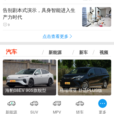
告别剧本式演示，具身智能进入生
产力时代
9
点击查看更多
汽车
新能源
新车
视频
海豹08EV 905旗舰型
格瑞维亚 舒适PLUS版
新能源
SUV
MPV
轿车
更多