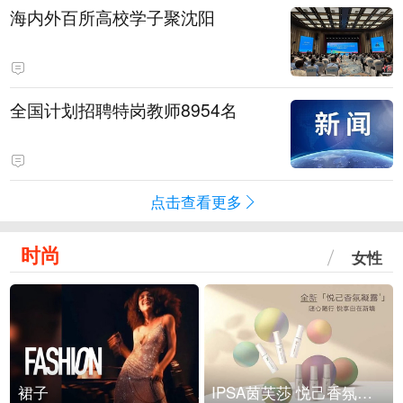
海内外百所高校学子聚沈阳
全国计划招聘特岗教师8954名
点击查看更多
时尚
女性
裙子
IPSA茵芙莎 悦己香氛凝露上市