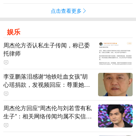
点击查看更多
娱乐
周杰伦方否认私生子传闻，称已委
托律师
李亚鹏落泪感谢“地铁吐血女孩”胡
心瑶捐款，发视频回应：尊重她的
捐赠意愿，我个人向她捐赠99999
元，也向其病友之家捐赠99999元
周杰伦方回应“周杰伦与刘若雪有私
生子”：相关网络传闻均属不实信
息，已委托律师对相关不实信息的
发布者及传播者进行证据保全