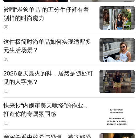
被嘲“老爸单品”的五分牛仔裤有着
别样的时尚魔力
这件极简时尚单品如何实现适配多
元生活场景？
2026夏天最火的鞋，居然是随处可
见的人字拖？
快来抄“内娱审美天赋怪”的作业，
打造你的专属氛围感
亲密关系中的爱与恐惧，被这部恐