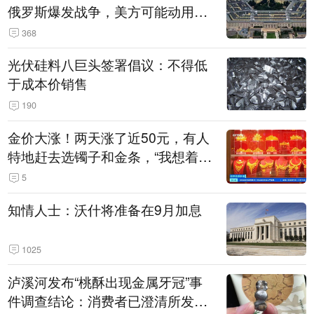
俄罗斯爆发战争，美方可能动用战
术核武器
368
光伏硅料八巨头签署倡议：不得低
于成本价销售
190
金价大涨！两天涨了近50元，有人
特地赶去选镯子和金条，“我想着买
起来可以保值，小批量进一些货”
5
知情人士：沃什将准备在9月加息
1025
泸溪河发布“桃酥出现金属牙冠”事
件调查结论：消费者已澄清所发视