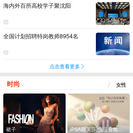
海内外百所高校学子聚沈阳
全国计划招聘特岗教师8954名
点击查看更多
时尚
女性
裙子
IPSA茵芙莎 悦己香氛凝露上市