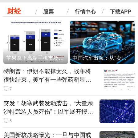
财经
股票
行情中心
下载APP
苹果拿下高端手机市场65%的份额：iPhone 17系列功不可没
中国汽车出海：从“卖出去”到“走进去”
特朗普：伊朗不能撑太久，战争将
很快结束，美军有一些弹药稍显紧
张！伊朗公布拟议的海峡管理文本
7
突发！胡塞武装发动袭击，“大量亲
沙特武装人员死伤”！以军展开报复
性空袭
8
美国新核战略曝光：一旦与中国或