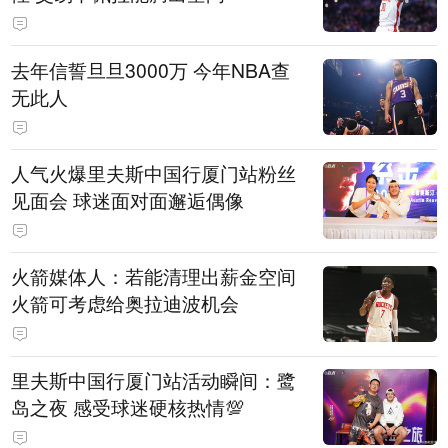
去年信誓旦旦3000万 今年NBA查
无此人
人气火爆里夫斯中国行厦门站粉丝
见面会 球迷面对面邂逅偶像
火箭媒体人：若能清理出薪金空间
火箭可考虑给奥拉迪波机会
里夫斯中国行厦门站活动瞬间：鹭
岛之夜 感受球迷硬核热情💯