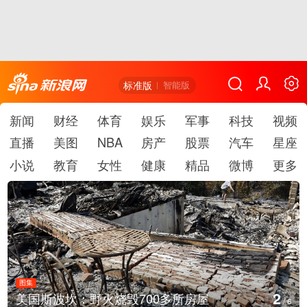
标准版
智能版
新闻
财经
体育
娱乐
军事
科技
视频
直播
美图
NBA
房产
股票
汽车
星座
小说
教育
女性
健康
精品
微博
更多
图集
3
多所房屋
叙利亚：大马士革发生爆炸
/
6