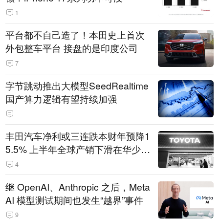
1
平台都不自己造了！本田史上首次
外包整车平台 接盘的是印度公司
7
字节跳动推出大模型SeedRealtime
国产算力逻辑有望持续加强
丰田汽车净利或三连跌本财年预降1
5.5% 上半年全球产销下滑在华少卖
14.3万辆
4
继 OpenAI、Anthropic 之后，Meta
AI 模型测试期间也发生“越界”事件
9