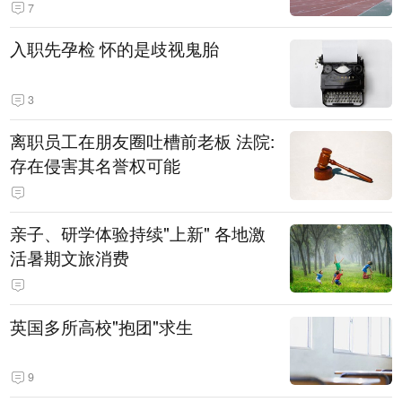
7
入职先孕检 怀的是歧视鬼胎
3
离职员工在朋友圈吐槽前老板 法院:
存在侵害其名誉权可能
亲子、研学体验持续"上新" 各地激
活暑期文旅消费
英国多所高校"抱团"求生
9