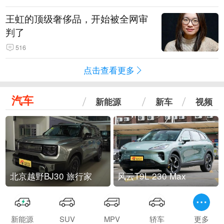
王虹的顶级奢侈品，开始被全网审
判了
516
点击查看更多
汽车
新能源
新车
视频
北京越野BJ30 旅行家
风云T9L 230 Max
新能源
SUV
MPV
轿车
更多