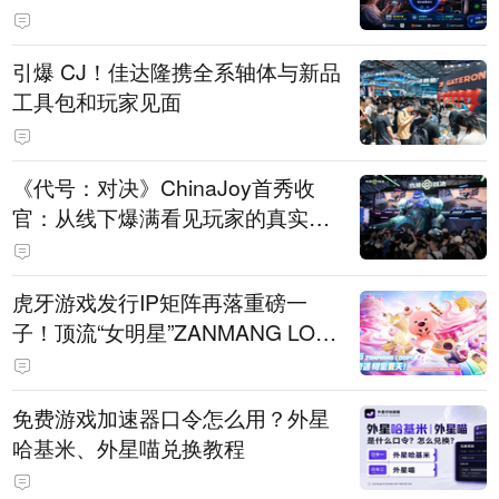
引爆 CJ！佳达隆携全系轴体与新品
工具包和玩家见面
《代号：对决》ChinaJoy首秀收
官：从线下爆满看见玩家的真实期
待
虎牙游戏发行IP矩阵再落重磅一
子！顶流“女明星”ZANMANG LOO
PY 正版3D消除手游《消消奇遇》
惊喜曝光
免费游戏加速器口令怎么用？外星
哈基米、外星喵兑换教程