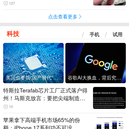
频情况不属实
127
点击查看更多
科技
手机
试用
美国也要搞“国产替代”？先算清三笔账
谷歌AI大换血，背后究竟发生了什么？
特斯拉Terafab芯片工厂正式落户得
州！马斯克放言：要把尖端制造带
回美国
10
苹果拿下高端手机市场65%的份
额：iPhone 17系列功不可没