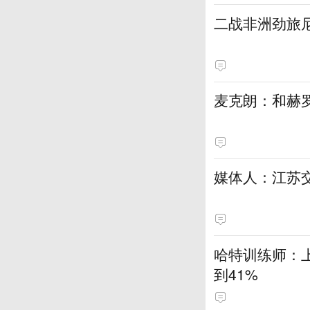
二战非洲劲旅
麦克朗：和赫
媒体人：江苏
哈特训练师：
到41%