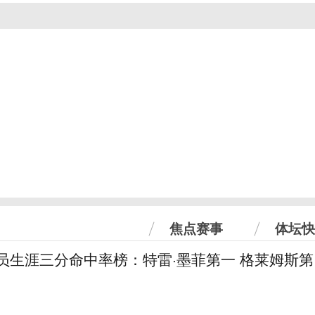
焦点赛事
体坛快
球员生涯三分命中率榜：特雷·墨菲第一 格莱姆斯第