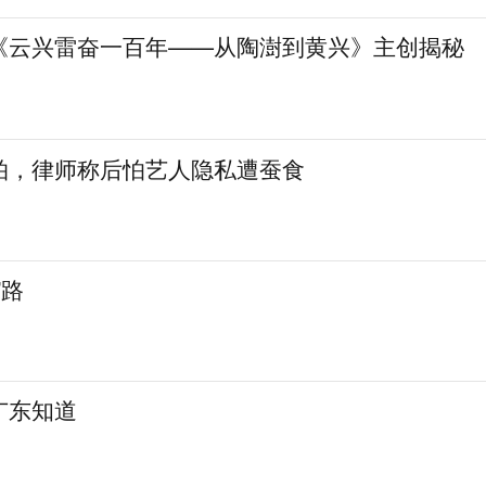
《云兴雷奋一百年——从陶澍到黄兴》主创揭秘
拍，律师称后怕艺人隐私遭蚕食
”路
广东知道