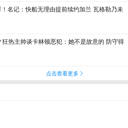
6万！名记：快船无理由提前续约加兰 瓦格勒乃未
？狂热主帅谈卡林顿恶犯：她不是故意的 防守得
点击查看更多