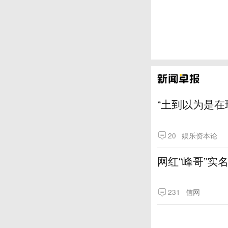
“土到以为是在
20
娱乐资本论
网红“峰哥”实
231
信网