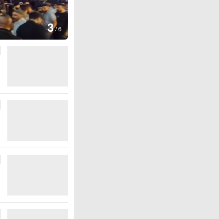
4
/
6