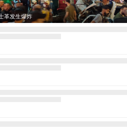
图集
云南弥勒：欢庆火把节