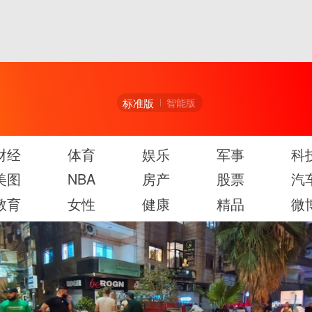
标准版
智能版
财经
体育
娱乐
军事
科
美图
NBA
房产
股票
汽
教育
女性
健康
精品
微