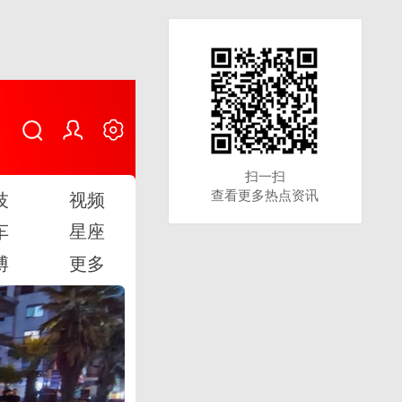
扫一扫
扫一扫
查看更多热点资讯
查看更多热点资讯
技
视频
车
星座
博
更多