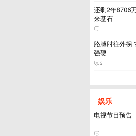
还剩2年870
来基石
胳膊肘往外拐
强硬
2
娱乐
电视节目预告