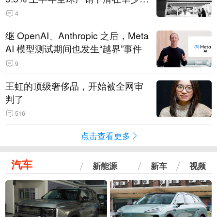
14.3万辆
4
继 OpenAI、Anthropic 之后，Meta
AI 模型测试期间也发生“越界”事件
9
王虹的顶级奢侈品，开始被全网审
判了
516
点击查看更多
汽车
新能源
新车
视频