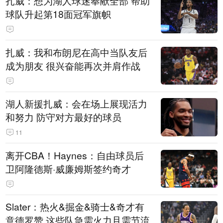
扎威：想为湖人球迷奉献全部 帮助
球队升起第18面冠军旗帜
扎威：我和布朗尼在高中当队友后
成为朋友 很兴奋能再次并肩作战
湖人新援扎威：会在场上展现活力
和努力 防守对方最好的球员
11
离开CBA！Haynes：自由球员后
卫阿隆德斯·威廉姆斯签约奇才
Slater：热火&掘金&骑士&奇才有
意德罗赞 这些队急需火力且需节流