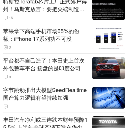
特斯拉Terafab芯片工厂正式落户得
州！马斯克放言：要把尖端制造带
回美国
16
苹果拿下高端手机市场65%的份
额：iPhone 17系列功不可没
3
平台都不自己造了！本田史上首次
外包整车平台 接盘的是印度公司
8
字节跳动推出大模型SeedRealtime
国产算力逻辑有望持续加强
丰田汽车净利或三连跌本财年预降1
5.5% 上半年全球产销下滑在华少卖