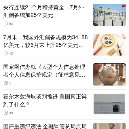
央行连续21个月增持黄金，7月外
汇储备增加25亿美元
94
7月末，我国外汇储备规模为34188
亿美元，较6月末上升25亿美元，
升幅为0.07%
43
国家网信办就《大型个人信息处理
者个人信息保护规定（征求意见
稿）》公开征求意见
4
霍尔木兹海峡谈判推进 美国真正得
到了什么？
39
因严重违纪违法 金融监管总局原局