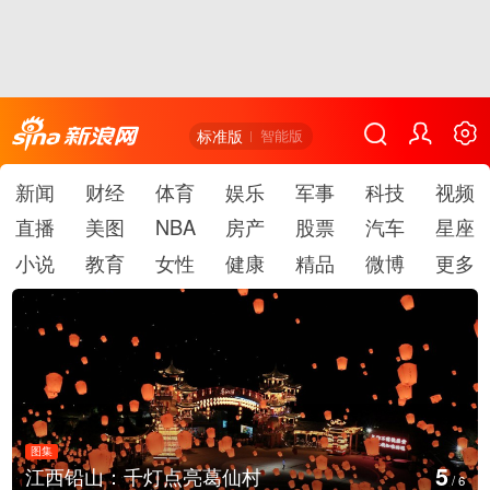
标准版
智能版
新闻
财经
体育
娱乐
军事
科技
视频
直播
美图
NBA
房产
股票
汽车
星座
小说
教育
女性
健康
精品
微博
更多
图集
5
江西铅山：千灯点亮葛仙村
/
6