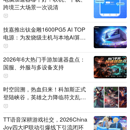
跨境三大场景一次说清
技嘉推出钛金雕1600PG5 AI TOP
电源：为发烧级主机与本地AI算力
打造旗舰供电方案
2026年6大热门手游加速器盘点：
国服、外服与多设备支持
时空回溯，热血归来！科加斯正式
登陆峡谷，英雄之力降临符文乱
斗！
TT语音深耕游戏社交，2026China
Joy四大IP联动引爆线下引流闭环