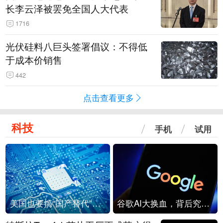
长李云泽被罢免全国人大代表
1716
光伏硅料八巨头签署倡议：不得低
于成本价销售
442
点击查看更多
科技
手机
试用
美国也要搞“国产替代”？先算清三笔账
谷歌AI大换血，背后究竟发生了什么？