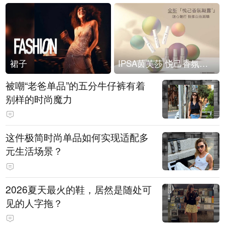
裙子
IPSA茵芙莎 悦己香氛凝露上市
被嘲“老爸单品”的五分牛仔裤有着
别样的时尚魔力
这件极简时尚单品如何实现适配多
元生活场景？
2026夏天最火的鞋，居然是随处可
见的人字拖？