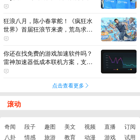
狂浪八月，陈小春掌舵！《疯狂水
世界》首届狂浪节来袭，荒岛求生
直播即将开启
你还在找免费的游戏加速软件吗？
雷神加速器低成本联机方案，支持
免费试用
点击查看更多
滚动
奇闻
段子
趣图
美文
视频
直播
订阅
八卦
情感
旅游
教育
动漫
游戏
试用