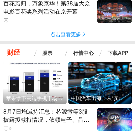
百花燕归，万象京华！第38届大众
电影百花奖系列活动在京开幕
点击查看更多
财经
股票
行情中心
下载APP
苹果拿下高端手机市场65%的份额：iPhone 17系列功不可没
中国汽车出海：从“卖出去”到“走进去”
8月7日增减持汇总：芯源微等3股
披露拟减持情况，依顿电子、晶华
微拟增持（表）
9