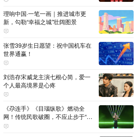
理响中国·一笔一画｜推进城市更
新，勾勒“幸福之城”壮阔图景
张雪39岁生日愿望：祝中国机车在
世界通赢！
刘浩存宋威龙主演七根心简，爱一
个人最高境界是心疼
《尕连手》《目瑙纵歌》燃动全
网！传统民歌破圈，不应止步于“上
头”