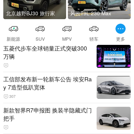
北京越野BJ30 旅行家
风云T9L 230 Max
新能源
SUV
MPV
轿车
更多
五菱代步车全球销量正式突破300
万辆
工信部发布新一轮新车公告 埃安Ra
y 7造型低趴宽体
307
新款智界R7申报图 换装半隐藏式门
把手