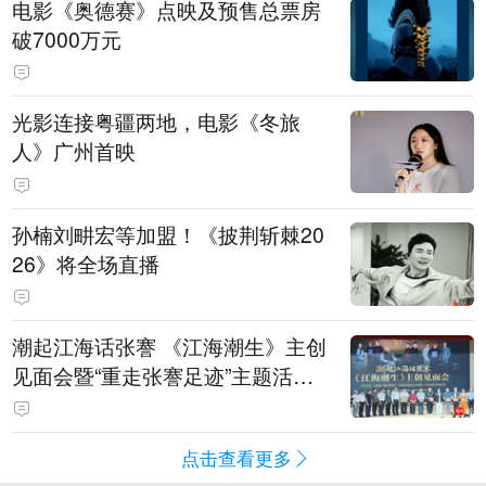
电影《奥德赛》点映及预售总票房
破7000万元
光影连接粤疆两地，电影《冬旅
人》广州首映
孙楠刘畊宏等加盟！《披荆斩棘20
26》将全场直播
潮起江海话张謇 《江海潮生》主创
见面会暨“重走张謇足迹”主题活动
在南通举办
点击查看更多