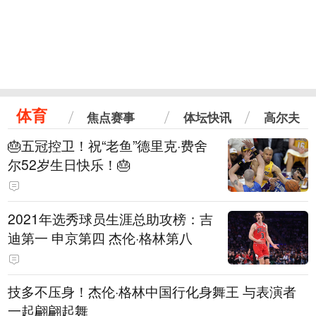
体育
焦点赛事
体坛快讯
高尔夫
🎂五冠控卫！祝“老鱼”德里克·费舍
尔52岁生日快乐！🎂
2021年选秀球员生涯总助攻榜：吉
迪第一 申京第四 杰伦·格林第八
技多不压身！杰伦·格林中国行化身舞王 与表演者
一起翩翩起舞