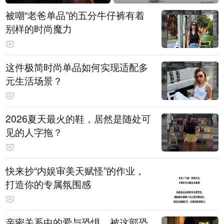
被嘲“老爸单品”的五分牛仔裤有着
别样的时尚魔力
这件极简时尚单品如何实现适配多
元生活场景？
2026夏天最火的鞋，居然是随处可
见的人字拖？
快来抄“内娱审美天赋怪”的作业，
打造你的专属氛围感
亲密关系中的爱与恐惧，被这部恐