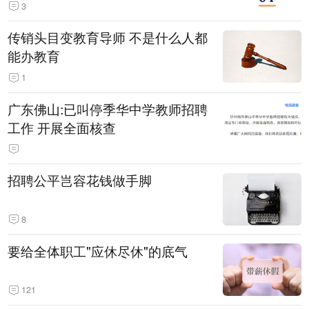
3
传销头目变教育导师 不是什么人都
能办教育
1
广东佛山:已叫停季华中学教师招聘
工作 开展全面核查
招聘公平岂容花钱做手脚
8
要给全体职工"应休尽休"的底气
121