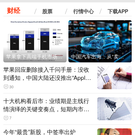
财经
股票
行情中心
下载APP
苹果拿下高端手机市场65%的份额：iPhone 17系列功不可没
中国汽车出海：从“卖出去”到“走进去”
苹果回应删除接入千问手册：没收
到通知，中国大陆还没推出“Apple
智能使用千问”功能
30
十大机构看后市：业绩期是主线行
情演绎的关键变奏点，短期内市场
或继续反弹，关注三条业绩主线
7
今年“最贵”新股，中签率出炉