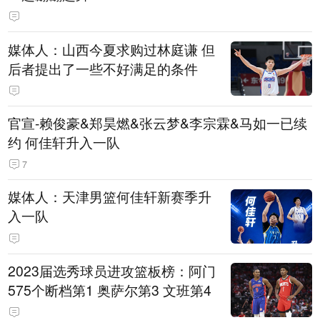
媒体人：山西今夏求购过林庭谦 但
后者提出了一些不好满足的条件
官宣-赖俊豪&郑昊燃&张云梦&李宗霖&马如一已续
约 何佳轩升入一队
7
媒体人：天津男篮何佳轩新赛季升
入一队
2023届选秀球员进攻篮板榜：阿门
575个断档第1 奥萨尔第3 文班第4