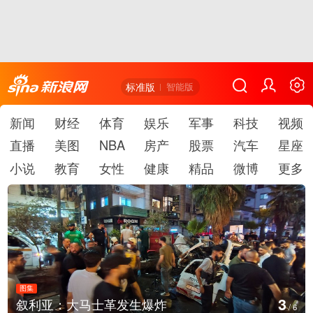
标准版
智能版
新闻
财经
体育
娱乐
军事
科技
视频
直播
美图
NBA
房产
股票
汽车
星座
小说
教育
女性
健康
精品
微博
更多
图集
4
云南弥勒：欢庆火把节
/
6