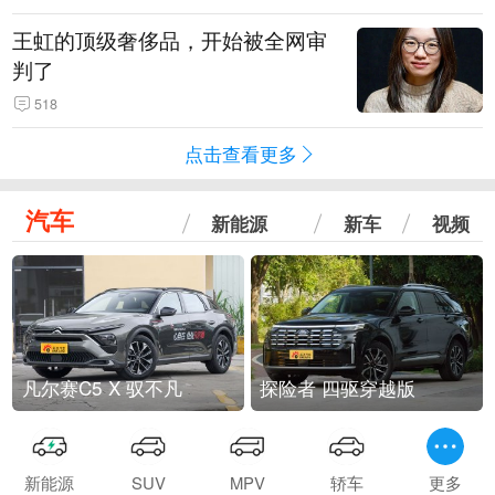
王虹的顶级奢侈品，开始被全网审
判了
518
点击查看更多
汽车
新能源
新车
视频
凡尔赛C5 X 驭不凡
探险者 四驱穿越版
新能源
SUV
MPV
轿车
更多