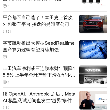
5
平台都不自己造了！本田史上首次
外包整车平台 接盘的是印度公司
21
字节跳动推出大模型SeedRealtime
国产算力逻辑有望持续加强
丰田汽车净利或三连跌本财年预降1
5.5% 上半年全球产销下滑在华少卖
14.3万辆
4
继 OpenAI、Anthropic 之后，Meta
AI 模型测试期间也发生“越界”事件
9