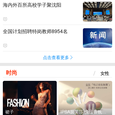
海内外百所高校学子聚沈阳
全国计划招聘特岗教师8954名
点击查看更多
时尚
女性
裙子
IPSA茵芙莎 悦己香氛凝露上市