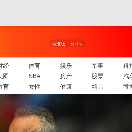
标准版
智能版
财经
体育
娱乐
军事
科
美图
NBA
房产
股票
汽
教育
女性
健康
精品
微