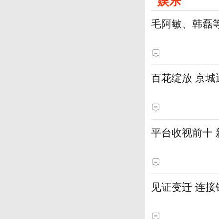
娱乐
毛阿敏、韩磊
百花绽放 京
平台收视前十
见证变迁 连接