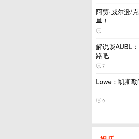
阿贾·威尔逊/
单！
解说谈AUBL
路吧
7
Lowe：凯斯
9