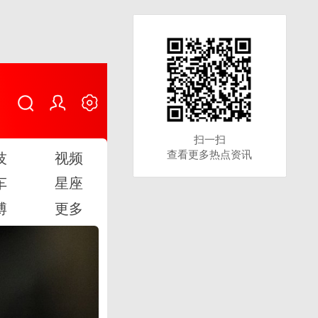
扫一扫
扫一扫
查看更多热点资讯
查看更多热点资讯
技
视频
车
星座
博
更多