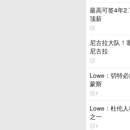
最高可签4年2
顶薪
尼古拉大队！塞
尼古拉
Lowe：切特
蒙斯
7
Lowe：杜伦
之一
7