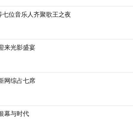
等七位音乐人齐聚歌王之夜
城迎来光影盛宴
 新网综占七席
银幕与时代