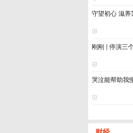
守望初心 滋养
刚刚 | 停演
哭泣能帮助我
财经