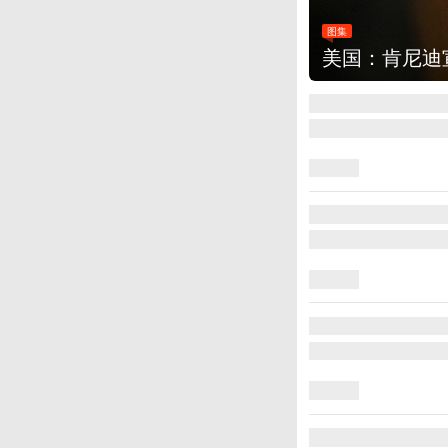
图集
美国：肯尼迪