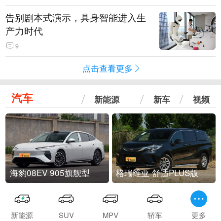
告别剧本式演示，具身智能进入生
产力时代
9
点击查看更多
汽车
新能源
新车
视频
海豹08EV 905旗舰型
格瑞维亚 舒适PLUS版
新能源
SUV
MPV
轿车
更多