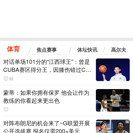
体育
焦点赛事
体坛快讯
高尔夫
对话单场101分的“江西球王”：曾是
CUBA赛区得分王，因膝伤错过CB
A选秀
22
蒙蒂：如果你拥有保罗 他会让作为
教练的你看起来更出色
对阵布朗尼的机会来了~G联盟开展
公开选拔赛 报名仅需200+美元