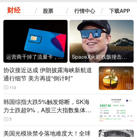
财经
股票
行情中心
下载APP
运营商干掉了流量卡，他们真的玩不起了
SpaceX火箭残骸撞击月球
协议接近达成 伊朗披露海峡新航道
通行细节 美方再提“倒计时”
113
韩国综指大跌5%触发熔断，SK海
力士跌超9%，A股三大指数集体低
开
5
美国光模块禁令落地难度大！全球