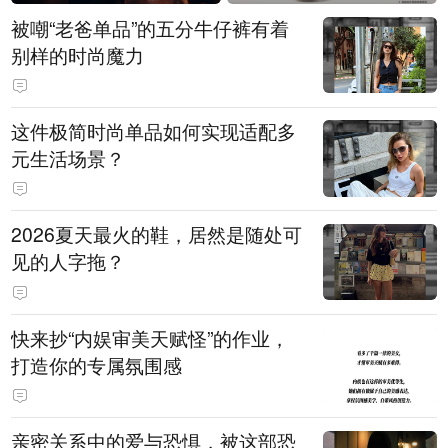
被嘲“老爸单品”的五分牛仔裤有着
别样的时尚魔力
这件极简时尚单品如何实现适配多
元生活场景？
2026夏天最火的鞋，居然是随处可
见的人字拖？
快来抄“内娱审美天赋怪”的作业，
打造你的专属氛围感
亲密关系中的爱与恐惧，被这部恐