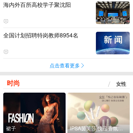
海内外百所高校学子聚沈阳
全国计划招聘特岗教师8954名
点击查看更多
时尚
女性
裙子
IPSA茵芙莎 悦己香氛凝露上市