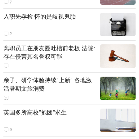
7
入职先孕检 怀的是歧视鬼胎
2
离职员工在朋友圈吐槽前老板 法院:
存在侵害其名誉权可能
亲子、研学体验持续"上新" 各地激
活暑期文旅消费
英国多所高校"抱团"求生
9