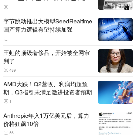
14.3万辆
字节跳动推出大模型SeedRealtime
国产算力逻辑有望持续加强
王虹的顶级奢侈品，开始被全网审
判了
489
AMD大跌！Q2营收、利润均超预
期，Q3指引未满足激进投资者预期
1
Anthropic年入1万亿美元后，算力
价格狂飙10倍
56