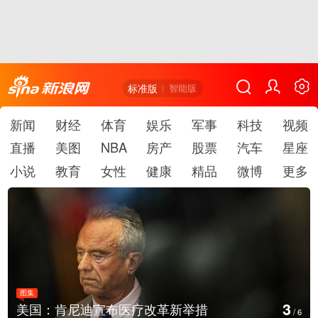
标准版
智能版
新闻
财经
体育
娱乐
军事
科技
视频
直播
美图
NBA
房产
股票
汽车
星座
小说
教育
女性
健康
精品
微博
更多
图集
4
措
云南普洱：乡村风光如画
/
6