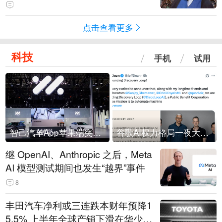
常决策过程在伊朗内部制造分歧
点击查看更多
科技
手机
试用
智己汽车App苹果端突然“下架”
谷歌AI权力格局一夜大洗牌
继 OpenAI、Anthropic 之后，Meta
AI 模型测试期间也发生“越界”事件
8
丰田汽车净利或三连跌本财年预降1
5.5% 上半年全球产销下滑在华少卖