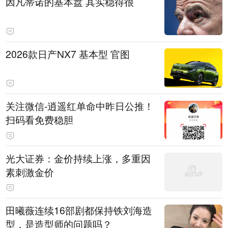
因凡蒂诺的基本盘 其实稳得很
2026款日产NX7 基本型 官图
关注微信-逍遥红单命中昨日公推！
扫码看免费稳胆
光大证券：金价持续上涨，多重因
素刺激金价
田曦薇连续16部剧都保持铁刘海造
型，是造型师的问题吗？