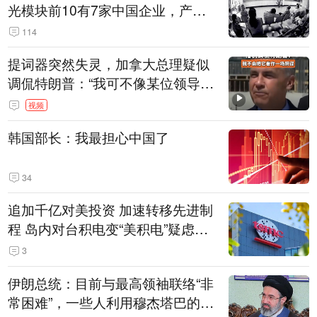
光模块前10有7家中国企业，产业
界人士：想“脱钩”并不容易
114
提词器突然失灵，加拿大总理疑似
调侃特朗普：“我可不像某位领导
人，把这当成一场阴谋”，全场哄笑
视频
韩国部长：我最担心中国了
34
追加千亿对美投资 加速转移先进制
程 岛内对台积电变“美积电”疑虑担
忧加剧
3
伊朗总统：目前与最高领袖联络“非
常困难”，一些人利用穆杰塔巴的正