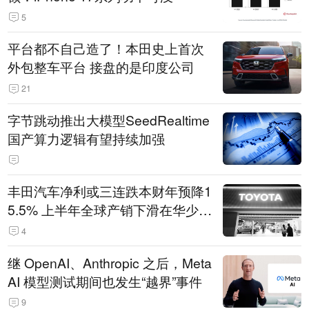
5
平台都不自己造了！本田史上首次
外包整车平台 接盘的是印度公司
21
字节跳动推出大模型SeedRealtime
国产算力逻辑有望持续加强
丰田汽车净利或三连跌本财年预降1
5.5% 上半年全球产销下滑在华少卖
14.3万辆
4
继 OpenAI、Anthropic 之后，Meta
AI 模型测试期间也发生“越界”事件
9