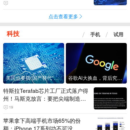
点击查看更多
科技
手机
试用
美国也要搞“国产替代”？先算清三笔账
谷歌AI大换血，背后究竟发生了什么？
特斯拉Terafab芯片工厂正式落户得
州！马斯克放言：要把尖端制造带
回美国
19
苹果拿下高端手机市场65%的份
额：iPhone 17系列功不可没