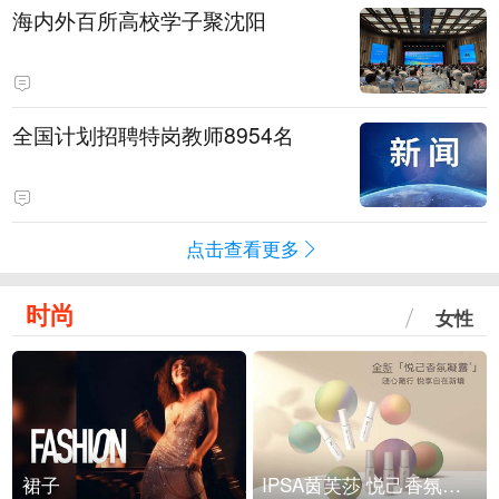
海内外百所高校学子聚沈阳
全国计划招聘特岗教师8954名
点击查看更多
时尚
女性
裙子
IPSA茵芙莎 悦己香氛凝露上市