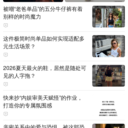
被嘲“老爸单品”的五分牛仔裤有着
别样的时尚魔力
这件极简时尚单品如何实现适配多
元生活场景？
2026夏天最火的鞋，居然是随处可
见的人字拖？
快来抄“内娱审美天赋怪”的作业，
打造你的专属氛围感
亲密关系中的爱与恐惧，被这部恐