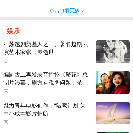
点击查看更多
娱乐
江苏越剧奠基人之一、著名越剧表
演艺术家张玉琴逝世
编剧古二再发录音指控《繁花》总
制片涉毒，剧方有税务问题，录音
中王家卫称“一点够了，要不然又要
出事”
聚力青年电影创作，“猎鹰计划”为
中小成本影片护航