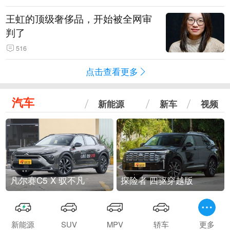
王虹的顶级奢侈品，开始被全网审
判了
516
点击查看更多
汽车
新能源
新车
视频
凡尔赛C5 X 驭不凡
探险者 四驱穿越版
新能源
SUV
MPV
轿车
更多