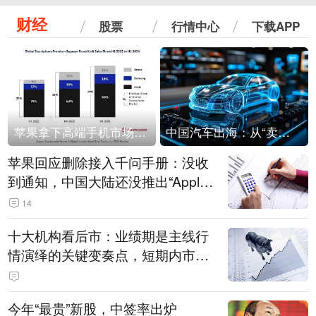
财经
股票
行情中心
下载APP
苹果拿下高端手机市场65%的份额：iPhone 17系列功不可没
中国汽车出海：从“卖出去”到“走进去”
苹果回应删除接入千问手册：没收
到通知，中国大陆还没推出“Apple
智能使用千问”功能
14
十大机构看后市：业绩期是主线行
情演绎的关键变奏点，短期内市场
或继续反弹，关注三条业绩主线
今年“最贵”新股，中签率出炉