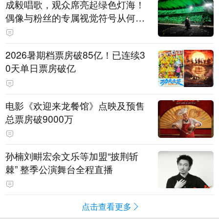
成毅唱歌，观众席亮起绿色灯海！
偶像与粉丝的专属视觉符号从何而
来
2026暑期档票房破85亿！已连续3
0天单日票房破亿
电影《欢迎来龙餐馆》点映及预售
总票房破9000万
孙楠刘畊宏余文乐等加盟“披荆斩
棘” 整季公演舞台全程直播
点击查看更多