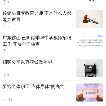
3
传销头目变教育导师 不是什么人都
能办教育
1
广东佛山:已叫停季华中学教师招聘
工作 开展全面核查
招聘公平岂容花钱做手脚
8
要给全体职工"应休尽休"的底气
121