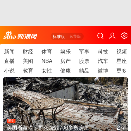
标准版
智能版
新闻
财经
体育
娱乐
军事
科技
视频
直播
美图
NBA
房产
股票
汽车
星座
小说
教育
女性
健康
精品
微博
更多
图集
3
美国斯波坎：野火烧毁700多所房屋
/
6