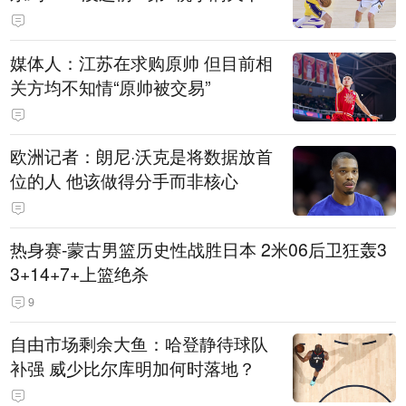
媒体人：江苏在求购原帅 但目前相
关方均不知情“原帅被交易”
欧洲记者：朗尼·沃克是将数据放首
位的人 他该做得分手而非核心
热身赛-蒙古男篮历史性战胜日本 2米06后卫狂轰3
3+14+7+上篮绝杀
9
自由市场剩余大鱼：哈登静待球队
补强 威少比尔库明加何时落地？