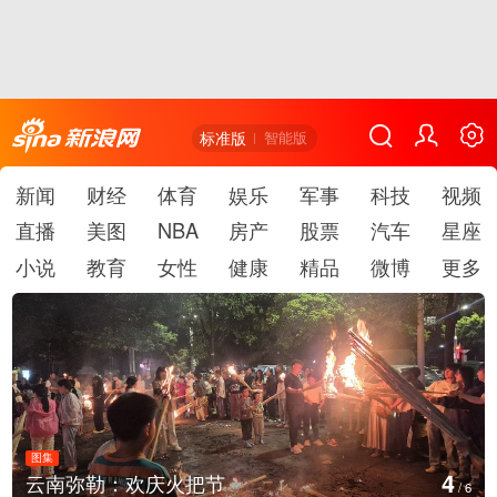
标准版
智能版
新闻
财经
体育
娱乐
军事
科技
视频
直播
美图
NBA
房产
股票
汽车
星座
小说
教育
女性
健康
精品
微博
更多
图集
4
云南弥勒：欢庆火把节
/
6