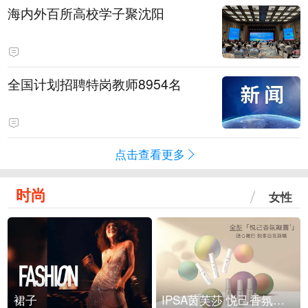
海内外百所高校学子聚沈阳
全国计划招聘特岗教师8954名
点击查看更多
时尚
女性
裙子
IPSA茵芙莎 悦己香氛凝露上市