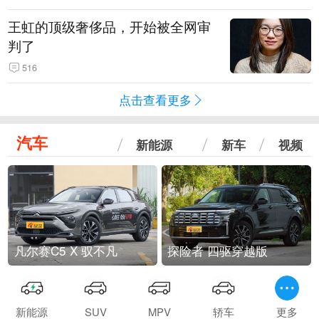
王虹的顶级奢侈品，开始被全网审
判了
516
点击查看更多
汽车
新能源
新车
视频
凡尔赛C5 X 驭不凡
探险者 四驱穿越版
新能源
SUV
MPV
轿车
更多