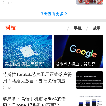
114
点击查看更多
科技
手机
试用
美国也要搞“国产替代”？先算清三笔账
谷歌AI大换血，背后究竟发生了什么？
特斯拉Terafab芯片工厂正式落户得
州！马斯克放言：要把尖端制造带
回美国
19
苹果拿下高端手机市场65%的份
额：iPhone 17系列功不可没