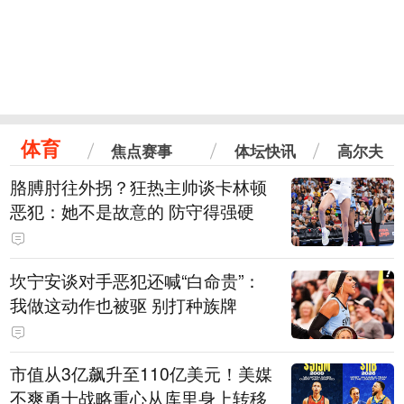
体育
焦点赛事
体坛快讯
高尔夫
胳膊肘往外拐？狂热主帅谈卡林顿
恶犯：她不是故意的 防守得强硬
坎宁安谈对手恶犯还喊“白命贵”：
我做这动作也被驱 别打种族牌
市值从3亿飙升至110亿美元！美媒
不爽勇士战略重心从库里身上转移