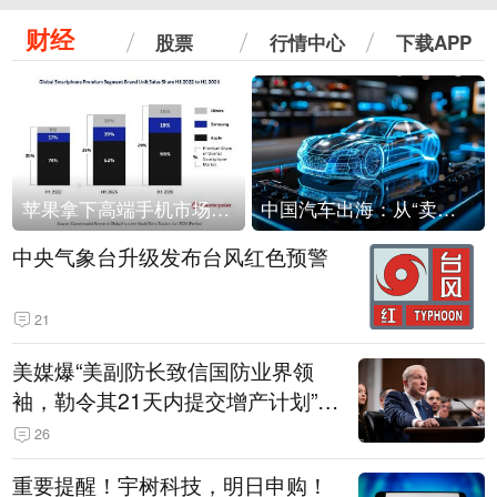
财经
股票
行情中心
下载APP
苹果拿下高端手机市场65%的份额：iPhone 17系列功不可没
中国汽车出海：从“卖出去”到“走进去”
中央气象台升级发布台风红色预警
21
美媒爆“美副防长致信国防业界领
袖，勒令其21天内提交增产计划”，
五角大楼回应
26
重要提醒！宇树科技，明日申购！