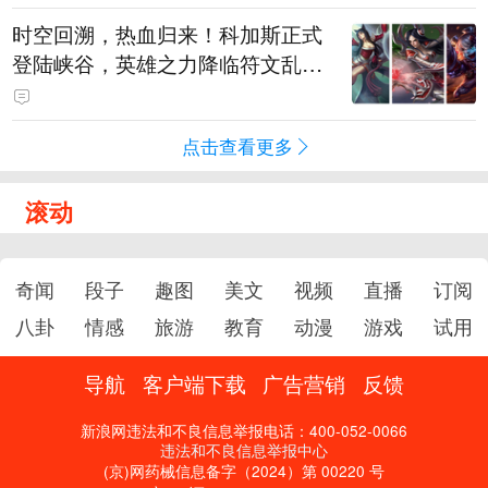
时空回溯，热血归来！科加斯正式
登陆峡谷，英雄之力降临符文乱
斗！
点击查看更多
滚动
奇闻
段子
趣图
美文
视频
直播
订阅
八卦
情感
旅游
教育
动漫
游戏
试用
导航
客户端下载
广告营销
反馈
新浪网违法和不良信息举报电话：400-052-0066
违法和不良信息举报中心
(京)网药械信息备字（2024）第 00220 号