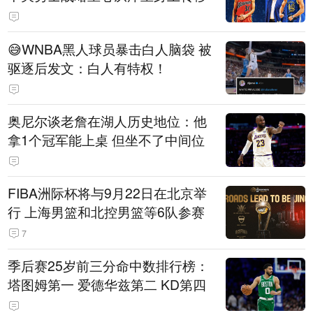
😅WNBA黑人球员暴击白人脑袋 被
驱逐后发文：白人有特权！
奥尼尔谈老詹在湖人历史地位：他
拿1个冠军能上桌 但坐不了中间位
FIBA洲际杯将与9月22日在北京举
行 上海男篮和北控男篮等6队参赛
7
季后赛25岁前三分命中数排行榜：
塔图姆第一 爱德华兹第二 KD第四