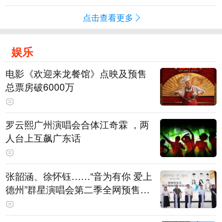
点击查看更多
娱乐
电影《欢迎来龙餐馆》点映及预售
总票房破6000万
罗云熙广州演唱会合体江奇霖 ，两
人台上互飙广东话
张韶涵、徐怀钰……“音为有你 爱上
德州”群星演唱会第二季全网预售开
票