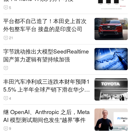
5
平台都不自己造了！本田史上首次
外包整车平台 接盘的是印度公司
21
字节跳动推出大模型SeedRealtime
国产算力逻辑有望持续加强
丰田汽车净利或三连跌本财年预降1
5.5% 上半年全球产销下滑在华少卖
14.3万辆
4
继 OpenAI、Anthropic 之后，Meta
AI 模型测试期间也发生“越界”事件
9