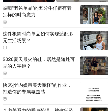
被嘲“老爸单品”的五分牛仔裤有着
别样的时尚魔力
这件极简时尚单品如何实现适配多
元生活场景？
2026夏天最火的鞋，居然是随处可
见的人字拖？
快来抄“内娱审美天赋怪”的作业，
打造你的专属氛围感
亲密关系中的爱与恐惧，被这部恐