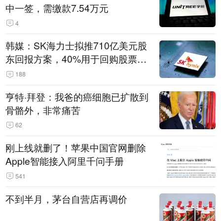
中一签，需缴款7.54万元
4
韩媒：SK海力士拟推710亿美元股
东回报方案，40%用于回购股票，
相当于美股发行规模
188
亨特·拜登：我爸的癌细胞已扩散到
骨骼外，非常痛苦
62
刚上线就删了！苹果中国官网删除
Apple智能接入阿里千问手册
541
不到半月，茅台自营店再调价