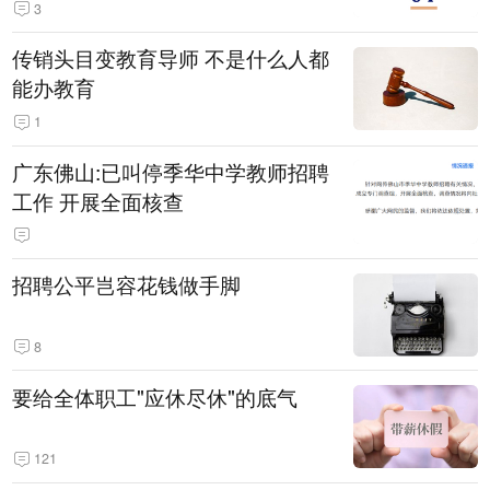
3
传销头目变教育导师 不是什么人都
能办教育
1
广东佛山:已叫停季华中学教师招聘
工作 开展全面核查
招聘公平岂容花钱做手脚
8
要给全体职工"应休尽休"的底气
121