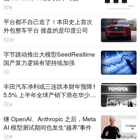
5
平台都不自己造了！本田史上首次
外包整车平台 接盘的是印度公司
21
字节跳动推出大模型SeedRealtime
国产算力逻辑有望持续加强
丰田汽车净利或三连跌本财年预降1
5.5% 上半年全球产销下滑在华少卖
14.3万辆
4
继 OpenAI、Anthropic 之后，Meta
AI 模型测试期间也发生“越界”事件
9