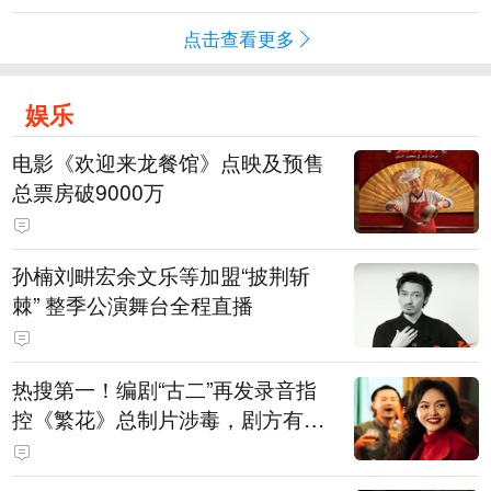
点击查看更多
娱乐
电影《欢迎来龙餐馆》点映及预售
总票房破9000万
孙楠刘畊宏余文乐等加盟“披荆斩
棘” 整季公演舞台全程直播
热搜第一！编剧“古二”再发录音指
控《繁花》总制片涉毒，剧方有税
务问题，录音中王家卫称“一点够
了，要不然又要出事”