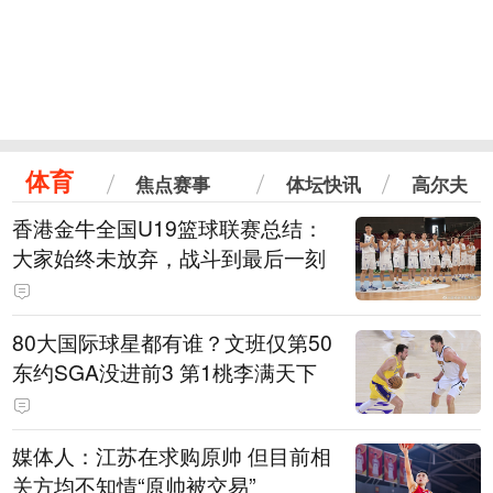
体育
焦点赛事
体坛快讯
高尔夫
香港金牛全国U19篮球联赛总结：
大家始终未放弃，战斗到最后一刻
80大国际球星都有谁？文班仅第50
东约SGA没进前3 第1桃李满天下
媒体人：江苏在求购原帅 但目前相
关方均不知情“原帅被交易”