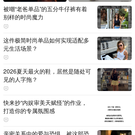
被嘲“老爸单品”的五分牛仔裤有着
别样的时尚魔力
这件极简时尚单品如何实现适配多
元生活场景？
2026夏天最火的鞋，居然是随处可
见的人字拖？
快来抄“内娱审美天赋怪”的作业，
打造你的专属氛围感
亲密关系中的爱与恐惧，被这部恐