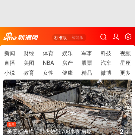
标准版
智能版
新闻
财经
体育
娱乐
军事
科技
视频
直播
美图
NBA
房产
股票
汽车
星座
小说
教育
女性
健康
精品
微博
更多
图集
2
美国斯波坎：野火烧毁700多所房屋
/
6