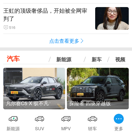
王虹的顶级奢侈品，开始被全网审
判了
516
点击查看更多
汽车
新能源
新车
视频
凡尔赛C5 X 驭不凡
探险者 四驱穿越版
新能源
SUV
MPV
轿车
更多