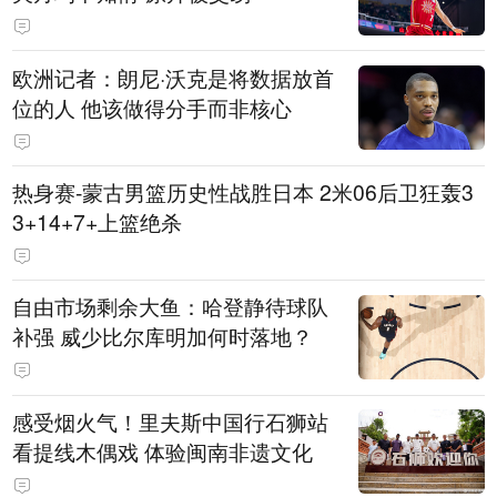
欧洲记者：朗尼·沃克是将数据放首
位的人 他该做得分手而非核心
热身赛-蒙古男篮历史性战胜日本 2米06后卫狂轰3
3+14+7+上篮绝杀
自由市场剩余大鱼：哈登静待球队
补强 威少比尔库明加何时落地？
感受烟火气！里夫斯中国行石狮站
看提线木偶戏 体验闽南非遗文化