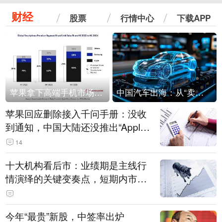
财经
股票
行情中心
下载APP
苹果拿下高端手机市场65%的份额：iPhone 17系列功不可没
中国汽车出海：从“卖出去”到“走进去”
苹果回应删除接入千问手册：没收
到通知，中国大陆还没推出“Apple
智能使用千问”功能
14
十大机构看后市：业绩期是主线行
情演绎的关键变奏点，短期内市场
或继续反弹，关注三条业绩主线
今年“最贵”新股，中签率出炉