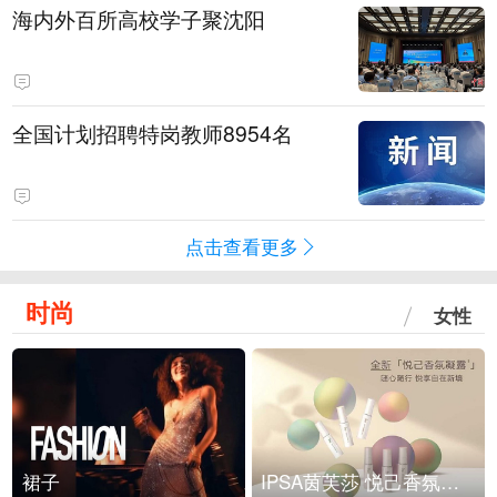
海内外百所高校学子聚沈阳
全国计划招聘特岗教师8954名
点击查看更多
时尚
女性
裙子
IPSA茵芙莎 悦己香氛凝露上市