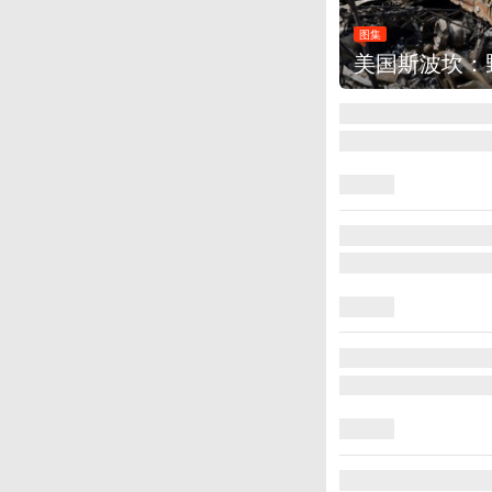
图集
叙利亚：大