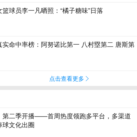
女篮球员李一凡晒照：“橘子糖味”日落
真实命中率榜：阿努诺比第一 八村塁第二 唐斯第
点击查看更多
》第二季开播——首周热度领跑多平台，多渠道
棒球文化出圈