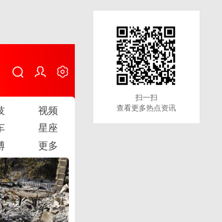
扫一扫
扫一扫
查看更多热点资讯
查看更多热点资讯
技
视频
车
星座
博
更多