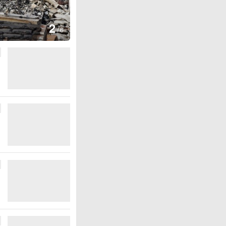
图集
3
云南弥勒：欢庆火把节
/
6