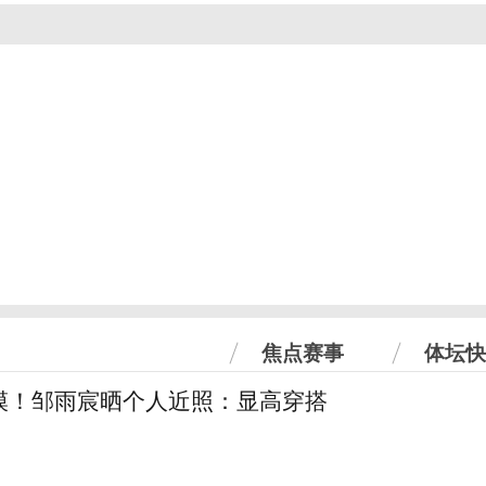
焦点赛事
体坛快
模！邹雨宸晒个人近照：显高穿搭