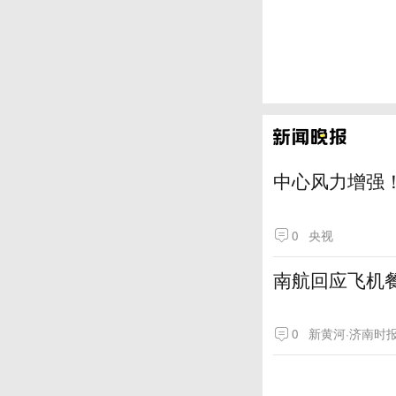
中心风力增强！
0
央视
南航回应飞机
0
新黄河·济南时