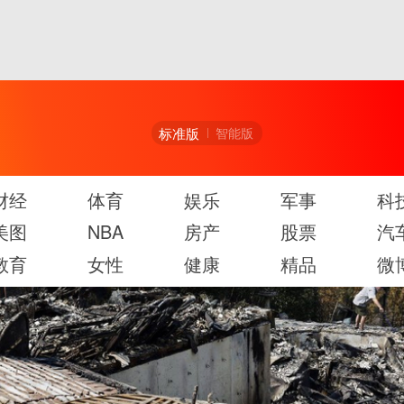
标准版
智能版
财经
体育
娱乐
军事
科
美图
NBA
房产
股票
汽
教育
女性
健康
精品
微