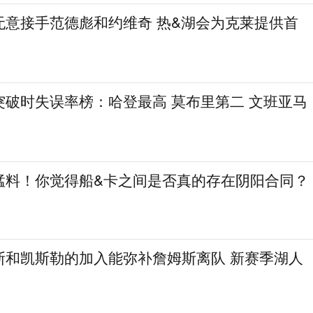
无意接手范德彪和约维奇 热&湖会为克莱提供首
突破时失误率榜：哈登最高 莫布里第二 文班亚马
猛料！你觉得船&卡之间是否真的存在阴阳合同？
斯和凯斯勒的加入能弥补詹姆斯离队 新赛季湖人