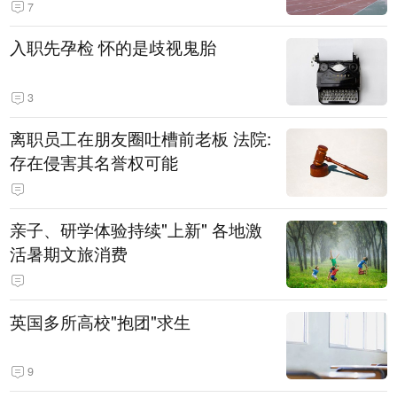
7
入职先孕检 怀的是歧视鬼胎
3
离职员工在朋友圈吐槽前老板 法院:
存在侵害其名誉权可能
亲子、研学体验持续"上新" 各地激
活暑期文旅消费
英国多所高校"抱团"求生
9