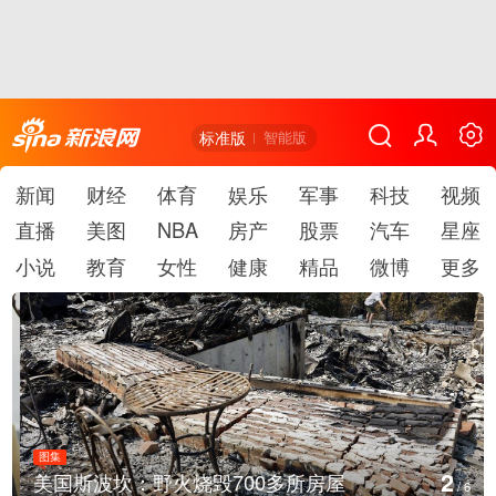
标准版
智能版
新闻
财经
体育
娱乐
军事
科技
视频
直播
美图
NBA
房产
股票
汽车
星座
小说
教育
女性
健康
精品
微博
更多
图集
2
美国斯波坎：野火烧毁700多所房屋
/
6