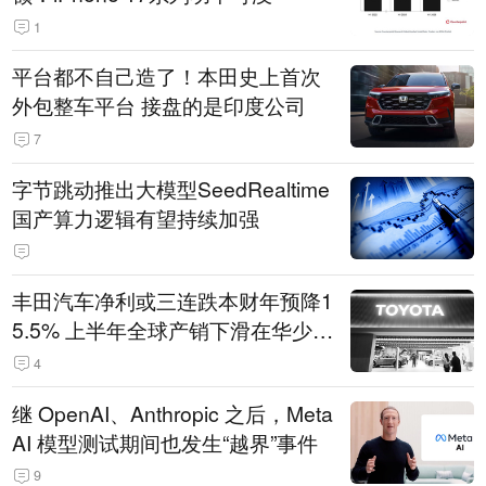
1
平台都不自己造了！本田史上首次
外包整车平台 接盘的是印度公司
7
字节跳动推出大模型SeedRealtime
国产算力逻辑有望持续加强
丰田汽车净利或三连跌本财年预降1
5.5% 上半年全球产销下滑在华少卖
14.3万辆
4
继 OpenAI、Anthropic 之后，Meta
AI 模型测试期间也发生“越界”事件
9