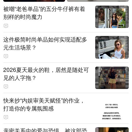
被嘲“老爸单品”的五分牛仔裤有着
别样的时尚魔力
这件极简时尚单品如何实现适配多
元生活场景？
2026夏天最火的鞋，居然是随处可
见的人字拖？
快来抄“内娱审美天赋怪”的作业，
打造你的专属氛围感
亲密关系中的爱与恐惧，被这部恐