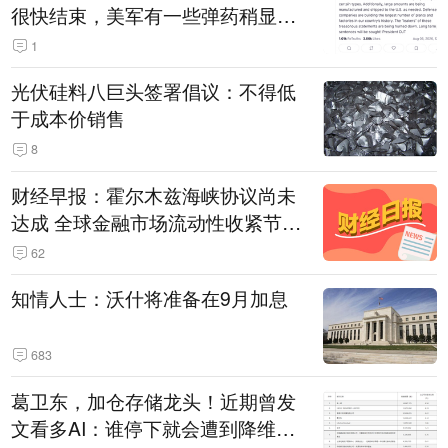
很快结束，美军有一些弹药稍显紧
张！伊朗公布拟议的海峡管理文本
1
光伏硅料八巨头签署倡议：不得低
于成本价销售
8
财经早报：霍尔木兹海峡协议尚未
达成 全球金融市场流动性收紧节奏
暂缓
62
知情人士：沃什将准备在9月加息
683
葛卫东，加仓存储龙头！近期曾发
文看多AI：谁停下就会遭到降维打