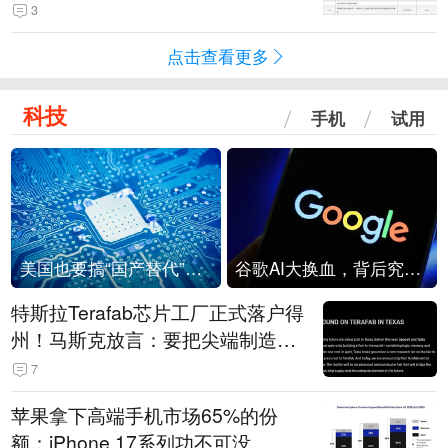
击
3
点击查看更多
科技
手机
试用
美国也要搞“国产替代”？先算清三笔账
谷歌AI大换血，背后究竟发生了什么？
特斯拉Terafab芯片工厂正式落户得
州！马斯克放言：要把尖端制造带
回美国
7
苹果拿下高端手机市场65%的份
额：iPhone 17系列功不可没