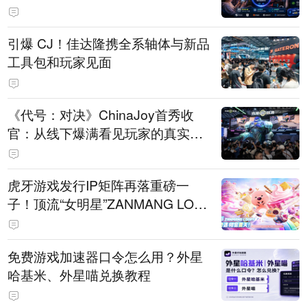
引爆 CJ！佳达隆携全系轴体与新品
工具包和玩家见面
《代号：对决》ChinaJoy首秀收
官：从线下爆满看见玩家的真实期
待
虎牙游戏发行IP矩阵再落重磅一
子！顶流“女明星”ZANMANG LOO
PY 正版3D消除手游《消消奇遇》
惊喜曝光
免费游戏加速器口令怎么用？外星
哈基米、外星喵兑换教程