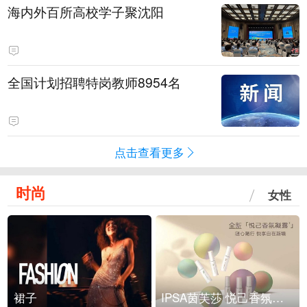
海内外百所高校学子聚沈阳
全国计划招聘特岗教师8954名
点击查看更多
时尚
女性
裙子
IPSA茵芙莎 悦己香氛凝露上市