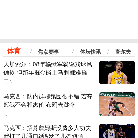
体育
焦点赛事
体坛快讯
高尔夫
大加索尔：08年输绿军就说我球风
偏软 但那年掘金爵士马刺都难搞
8
马克西：队内群聊氛围很不错 若夺
冠我不会和杰伦·布朗去跳伞
马克西：招募詹姆斯没费多大功夫
就打了几通电话&发了几条短信