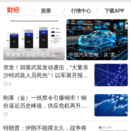
财经
股票
行情中心
下载APP
苹果拿下高端手机市场65%的份额：iPhone 17系列功不可没
中国汽车出海：从“卖出去”到“走进去”
突发！胡塞武装发动袭击，“大量亲
沙特武装人员死伤”！以军展开报复
性空袭
3
刚果（金）一纸禁令引爆铜市！铜
价逼近历史峰值，供应危机再升
级？
特朗普：伊朗不能撑太久，战争将