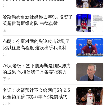
哈斯勒姆更新社媒称去年9月投资了
英超伊普斯维奇队 韦德点赞
布朗：今夏对我的舆论攻击达到了
比以往更高程度 这没出乎我意料
76人老板：签下詹姆斯是团队努力
的成果 他相信我们具备夺冠实力
11
名记：火箭预计不会给阿门5年2.5
亿全额顶薪 或以5年2亿提前续约
14