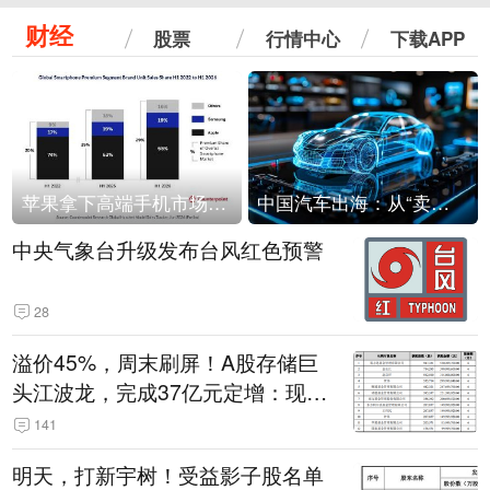
财经
股票
行情中心
下载APP
苹果拿下高端手机市场65%的份额：iPhone 17系列功不可没
中国汽车出海：从“卖出去”到“走进去”
中央气象台升级发布台风红色预警
28
溢价45%，周末刷屏！A股存储巨
头江波龙，完成37亿元定增：现价
386.6元，定增价560元
141
明天，打新宇树！受益影子股名单