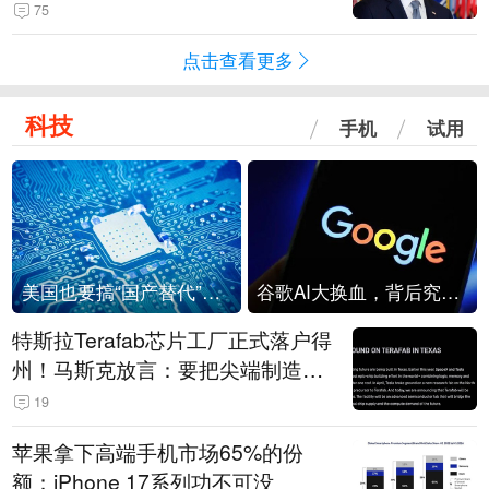
75
点击查看更多
科技
手机
试用
美国也要搞“国产替代”？先算清三笔账
谷歌AI大换血，背后究竟发生了什么？
特斯拉Terafab芯片工厂正式落户得
州！马斯克放言：要把尖端制造带
回美国
19
苹果拿下高端手机市场65%的份
额：iPhone 17系列功不可没