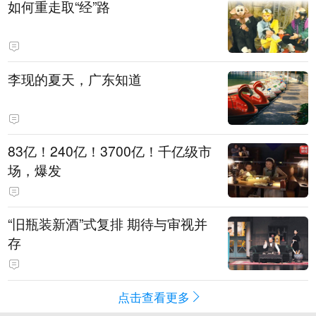
如何重走取“经”路
李现的夏天，广东知道
83亿！240亿！3700亿！千亿级市
场，爆发
“旧瓶装新酒”式复排 期待与审视并
存
点击查看更多