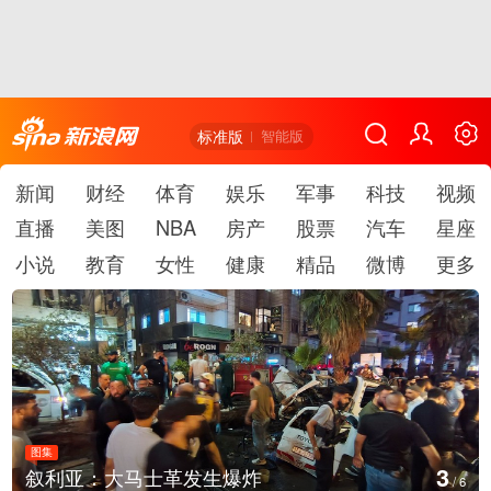
标准版
智能版
新闻
财经
体育
娱乐
军事
科技
视频
直播
美图
NBA
房产
股票
汽车
星座
小说
教育
女性
健康
精品
微博
更多
图集
4
云南弥勒：欢庆火把节
/
6