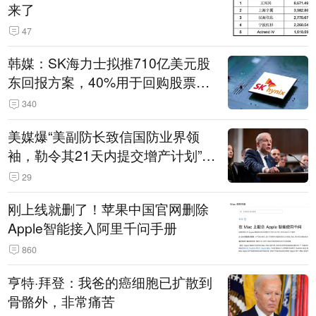
来了
47
韩媒：SK海力士拟推710亿美元股
东回报方案，40%用于回购股票，
相当于美股发行规模
340
美媒爆“美副防长致信国防业界领
袖，勒令其21天内提交增产计划”，
五角大楼回应
29
刚上线就删了！苹果中国官网删除
Apple智能接入阿里千问手册
860
亨特·拜登：我爸的癌细胞已扩散到
骨骼外，非常痛苦