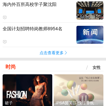
海内外百所高校学子聚沈阳
全国计划招聘特岗教师8954名
点击查看更多
时尚
女性
裙子
IPSA茵芙莎 悦己香氛凝露上市