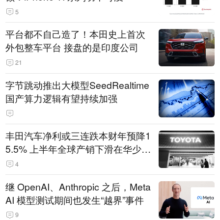
5
平台都不自己造了！本田史上首次
外包整车平台 接盘的是印度公司
21
字节跳动推出大模型SeedRealtime
国产算力逻辑有望持续加强
丰田汽车净利或三连跌本财年预降1
5.5% 上半年全球产销下滑在华少卖
14.3万辆
4
继 OpenAI、Anthropic 之后，Meta
AI 模型测试期间也发生“越界”事件
9