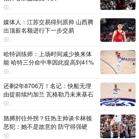
媒体人：江苏交易得到原帅 山西腾
出顶薪名额进行下一步交易
哈特训练师：上场时间减少换来体
能 哈特三分命中率因此提高到41%
还剩2年8706万！名记：快船无理
由提前续约加兰 瓦格勒乃未来基石
胳膊肘往外拐？狂热主帅谈卡林顿
恶犯：她不是故意的 防守得强硬