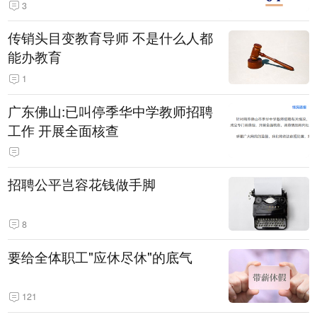
3
传销头目变教育导师 不是什么人都
能办教育
1
广东佛山:已叫停季华中学教师招聘
工作 开展全面核查
招聘公平岂容花钱做手脚
8
要给全体职工"应休尽休"的底气
121