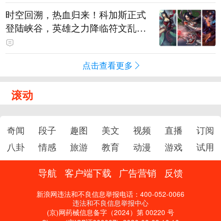
时空回溯，热血归来！科加斯正式
登陆峡谷，英雄之力降临符文乱
斗！
点击查看更多
滚动
奇闻
段子
趣图
美文
视频
直播
订阅
八卦
情感
旅游
教育
动漫
游戏
试用
导航
客户端下载
广告营销
反馈
新浪网违法和不良信息举报电话：400-052-0066
违法和不良信息举报中心
(京)网药械信息备字（2024）第 00220 号