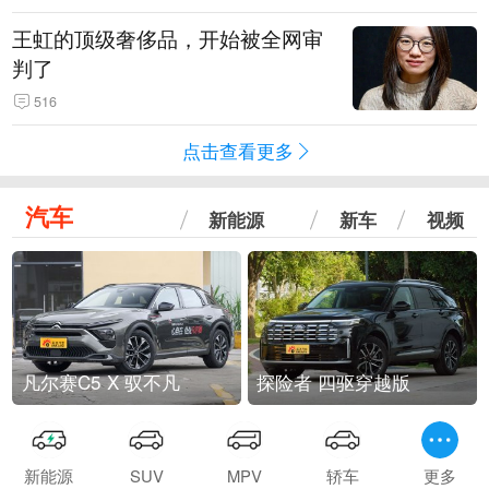
王虹的顶级奢侈品，开始被全网审
判了
516
点击查看更多
汽车
新能源
新车
视频
凡尔赛C5 X 驭不凡
探险者 四驱穿越版
新能源
SUV
MPV
轿车
更多