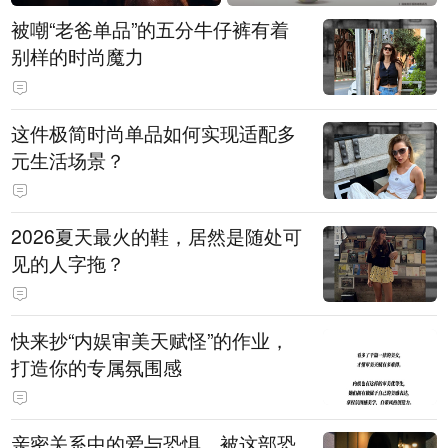
被嘲“老爸单品”的五分牛仔裤有着
别样的时尚魔力
这件极简时尚单品如何实现适配多
元生活场景？
2026夏天最火的鞋，居然是随处可
见的人字拖？
快来抄“内娱审美天赋怪”的作业，
打造你的专属氛围感
亲密关系中的爱与恐惧，被这部恐