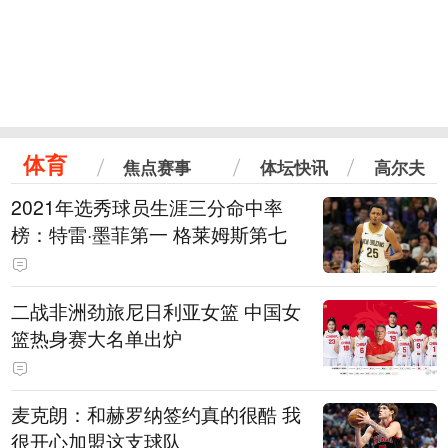
体育
焦点赛事
体坛快讯
高尔夫
2021年选秀球员生涯三分命中率
榜：特雷·墨菲第一 格莱姆斯第七
二战非洲劲旅尼日利亚女篮 中国女
篮热身赛大名单出炉
麦克朗：和赫罗纳签约真的很酷 我
很开心加盟这支球队