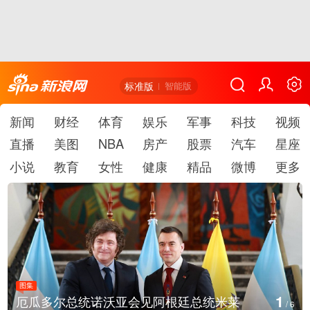
标准版
智能版
新闻
财经
体育
娱乐
军事
科技
视频
直播
美图
NBA
房产
股票
汽车
星座
小说
教育
女性
健康
精品
微博
更多
图集
1
厄瓜多尔总统诺沃亚会见阿根廷总统米莱
/
6