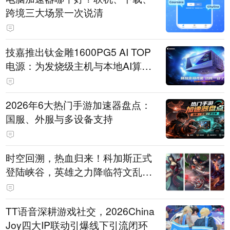
跨境三大场景一次说清
技嘉推出钛金雕1600PG5 AI TOP
电源：为发烧级主机与本地AI算力
打造旗舰供电方案
2026年6大热门手游加速器盘点：
国服、外服与多设备支持
时空回溯，热血归来！科加斯正式
登陆峡谷，英雄之力降临符文乱
斗！
TT语音深耕游戏社交，2026China
Joy四大IP联动引爆线下引流闭环