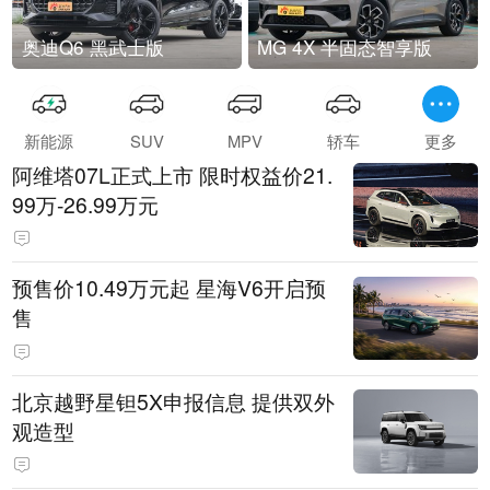
奥迪Q6 黑武士版
MG 4X 半固态智享版
新能源
SUV
MPV
轿车
更多
阿维塔07L正式上市 限时权益价21.
99万-26.99万元
预售价10.49万元起 星海V6开启预
售
北京越野星钽5X申报信息 提供双外
观造型