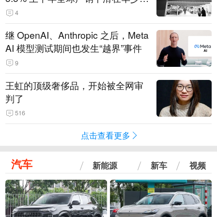
14.3万辆
4
继 OpenAI、Anthropic 之后，Meta
AI 模型测试期间也发生“越界”事件
9
王虹的顶级奢侈品，开始被全网审
判了
516
点击查看更多
汽车
新能源
新车
视频