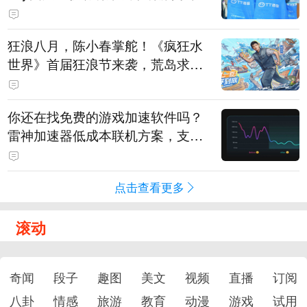
狂浪八月，陈小春掌舵！《疯狂水
世界》首届狂浪节来袭，荒岛求生
直播即将开启
你还在找免费的游戏加速软件吗？
雷神加速器低成本联机方案，支持
免费试用
点击查看更多
滚动
奇闻
段子
趣图
美文
视频
直播
订阅
八卦
情感
旅游
教育
动漫
游戏
试用