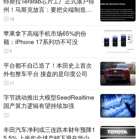
特斯拉Terafab芯片工厂正式落户得
州！马斯克放言：要把尖端制造带
回美国
18
苹果拿下高端手机市场65%的份
额：iPhone 17系列功不可没
5
平台都不自己造了！本田史上首次
外包整车平台 接盘的是印度公司
17
字节跳动推出大模型SeedRealtime
国产算力逻辑有望持续加强
丰田汽车净利或三连跌本财年预降1
5.5% 上半年全球产销下滑在华少卖