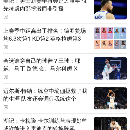
美记：勇士新赛季将会是过渡年 优
先考虑内部挖潜而非引援
上赛季中距离出手排名！德罗赞场
均6.3次第1 KD第2 英格拉姆第3
会选谁穿自己的球鞋？三球：耶
稣、马丁·路德·金、马尔科姆·X
迈尔斯·特纳：练空中瑜伽拯救了我
的生涯 队友还会调侃我练这个
湖记：卡梅隆·卡尔训练营表现好些
或许能进入雷迪克的轮换阵容