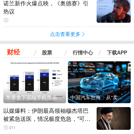
诺兰新作火爆点映，《奥德赛》引
热议
点击查看更多
财经
股票
行情中心
下载APP
苹果拿下高端手机市场65%的份额：iPhone 17系列功不可没
中国汽车出海：从“卖出去”到“走进去”
以媒爆料：伊朗最高领袖穆杰塔巴
被紧急送医，情况极度危急，“可能
随时会死去”
211