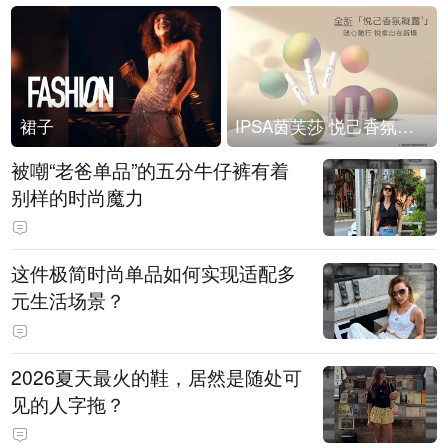
裙子
IPSA茵芙莎 悦己香氛凝露上市
被嘲“老爸单品”的五分牛仔裤有着
别样的时尚魔力
这件极简时尚单品如何实现适配多
元生活场景？
2026夏天最火的鞋，居然是随处可
见的人字拖？