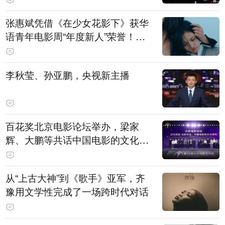
张惠斌凭借《在少女花影下》获华
语青年电影周“年度新人”荣誉！该
电影全程在广州取景，采用粤语对
白，主演均为广州本土演员
李秋莹、孙亚鹏，央视新主播
百花奖北京电影论坛举办，梁家
辉、大鹏等共话中国电影的文化建
构
从“上古大神”到《歌手》亚军，齐
豫用文学性完成了一场跨时代对话