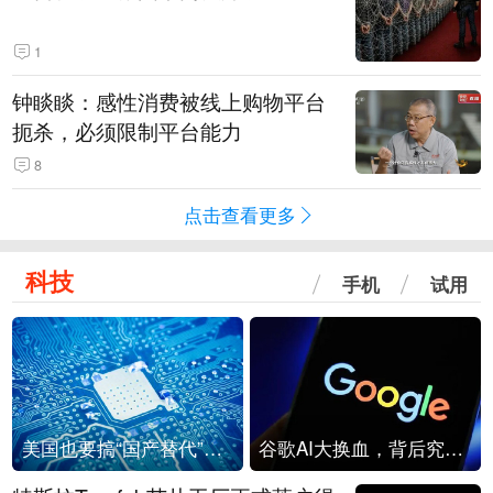
1
钟睒睒：感性消费被线上购物平台
扼杀，必须限制平台能力
8
点击查看更多
科技
手机
试用
美国也要搞“国产替代”？先算清三笔账
谷歌AI大换血，背后究竟发生了什么？