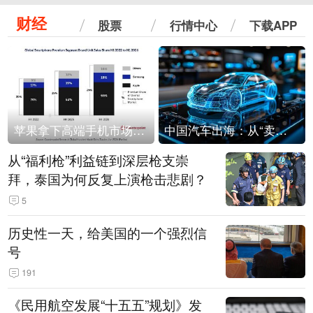
财经
股票
行情中心
下载APP
苹果拿下高端手机市场65%的份额：iPhone 17系列功不可没
中国汽车出海：从“卖出去”到“走进去”
从“福利枪”利益链到深层枪支崇
拜，泰国为何反复上演枪击悲剧？
5
历史性一天，给美国的一个强烈信
号
191
《民用航空发展“十五五”规划》发