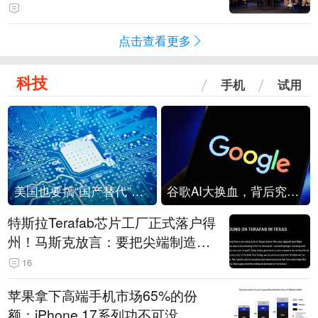
点击查看更多
科技
手机
试用
美国也要搞“国产替代”？先算清三笔账
谷歌AI大换血，背后究竟发生了什么？
特斯拉Terafab芯片工厂正式落户得
州！马斯克放言：要把尖端制造带
回美国
16
苹果拿下高端手机市场65%的份
额：iPhone 17系列功不可没