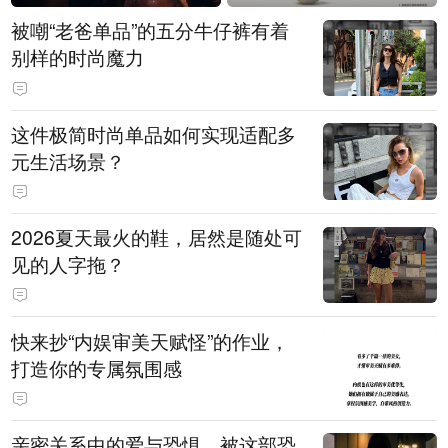
被嘲“老爸单品”的五分牛仔裤有着
别样的时尚魔力
这件极简时尚单品如何实现适配多
元生活场景？
2026夏天最火的鞋，居然是随处可
见的人字拖？
快来抄“内娱审美天赋怪”的作业，
打造你的专属氛围感
亲密关系中的爱与恐惧，被这部恐