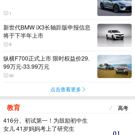
1
新世代BMW iX3长轴距版申报信息
将于下半年上市
8
纵横F700正式上市 限时权益价29.
99万元-33.99万元
50
点击查看更多
教育
高考
416分、初试第一！为鼓励初中生
女儿 41岁妈妈考上了研究生