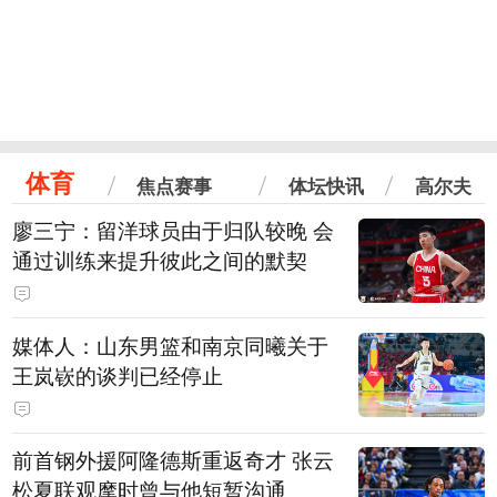
体育
焦点赛事
体坛快讯
高尔夫
廖三宁：留洋球员由于归队较晚 会
通过训练来提升彼此之间的默契
媒体人：山东男篮和南京同曦关于
王岚嵚的谈判已经停止
前首钢外援阿隆德斯重返奇才 张云
松夏联观摩时曾与他短暂沟通