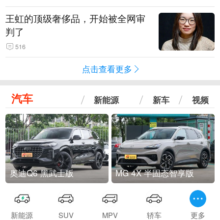
王虹的顶级奢侈品，开始被全网审
判了
516
点击查看更多
汽车
新能源
新车
视频
奥迪Q6 黑武士版
MG 4X 半固态智享版
新能源
SUV
MPV
轿车
更多