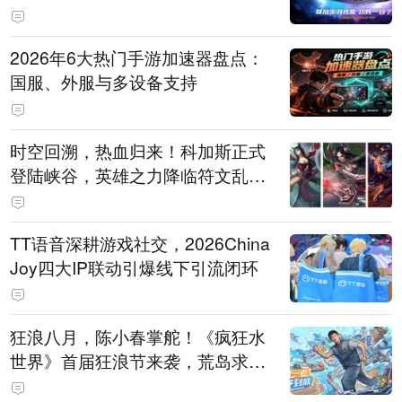
打造旗舰供电方案
2026年6大热门手游加速器盘点：
国服、外服与多设备支持
时空回溯，热血归来！科加斯正式
登陆峡谷，英雄之力降临符文乱
斗！
TT语音深耕游戏社交，2026China
Joy四大IP联动引爆线下引流闭环
狂浪八月，陈小春掌舵！《疯狂水
世界》首届狂浪节来袭，荒岛求生
直播即将开启