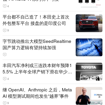
4
平台都不自己造了！本田史上首次
外包整车平台 接盘的是印度公司
9
字节跳动推出大模型SeedRealtime
国产算力逻辑有望持续加强
丰田汽车净利或三连跌本财年预降1
5.5% 上半年全球产销下滑在华少卖
14.3万辆
4
继 OpenAI、Anthropic 之后，Meta
AI 模型测试期间也发生“越界”事件
9