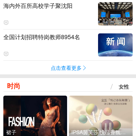
海内外百所高校学子聚沈阳
全国计划招聘特岗教师8954名
点击查看更多
时尚
女性
裙子
IPSA茵芙莎 悦己香氛凝露上市