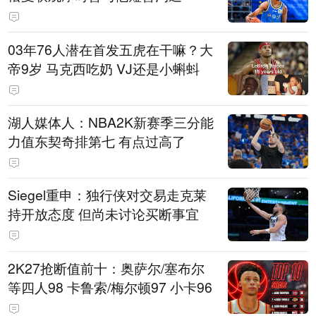
03年76人潜在首发五虎在干嘛？大
帝9岁 马克西吃奶 VJ还是小蝌蚪
湖人媒体人：NBA2K新赛季三分能
力值东契奇排第七 有点过高了
Siegel重申：独行侠对交易走克莱
持开放态度 但尚未讨论买断事宜
2K27抢断值前十：奥萨尔/塞布尔
等四人98 卡鲁索/梅尔顿97 小卡96