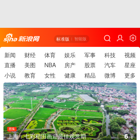
标准版
智能版
新闻
财经
体育
娱乐
军事
科技
视频
直播
美图
NBA
房产
股票
汽车
星座
小说
教育
女性
健康
精品
微博
更多
图集
6
上海：七彩稻田画迎最佳观赏期
/
6