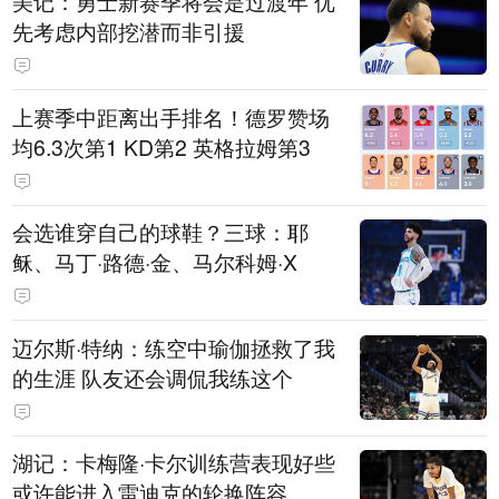
美记：勇士新赛季将会是过渡年 优
先考虑内部挖潜而非引援
上赛季中距离出手排名！德罗赞场
均6.3次第1 KD第2 英格拉姆第3
会选谁穿自己的球鞋？三球：耶
稣、马丁·路德·金、马尔科姆·X
迈尔斯·特纳：练空中瑜伽拯救了我
的生涯 队友还会调侃我练这个
湖记：卡梅隆·卡尔训练营表现好些
或许能进入雷迪克的轮换阵容