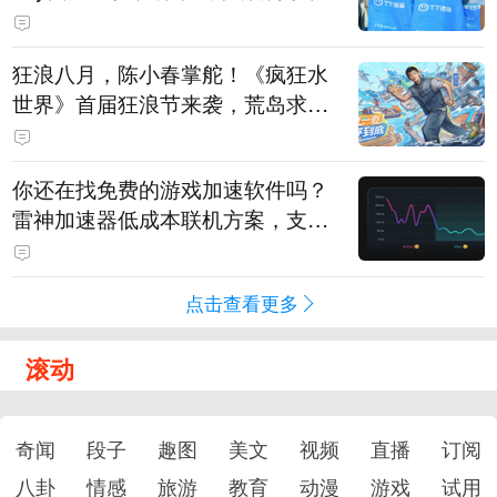
狂浪八月，陈小春掌舵！《疯狂水
世界》首届狂浪节来袭，荒岛求生
直播即将开启
你还在找免费的游戏加速软件吗？
雷神加速器低成本联机方案，支持
免费试用
点击查看更多
滚动
奇闻
段子
趣图
美文
视频
直播
订阅
八卦
情感
旅游
教育
动漫
游戏
试用