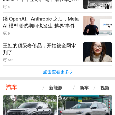
14.3万辆
4
继 OpenAI、Anthropic 之后，Meta
AI 模型测试期间也发生“越界”事件
9
王虹的顶级奢侈品，开始被全网审
判了
516
点击查看更多
汽车
新能源
新车
视频