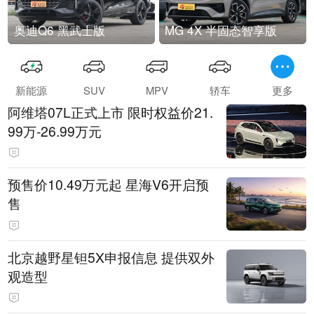
奥迪Q6 黑武士版
MG 4X 半固态智享版
新能源
SUV
MPV
轿车
更多
阿维塔07L正式上市 限时权益价21.
99万-26.99万元
预售价10.49万元起 星海V6开启预
售
北京越野星钽5X申报信息 提供双外
观造型