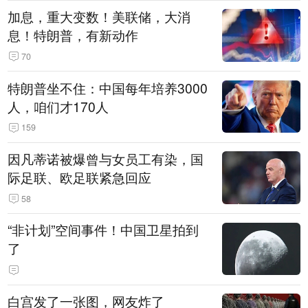
加息，重大变数！美联储，大消
息！特朗普，有新动作
70
特朗普坐不住：中国每年培养3000
人，咱们才170人
159
因凡蒂诺被爆曾与女员工有染，国
际足联、欧足联紧急回应
58
“非计划”空间事件！中国卫星拍到
了
白宫发了一张图，网友炸了