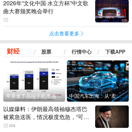
2026年“文化中国·水立方杯”中文歌
曲大赛颁奖晚会举行
点击查看更多
财经
股票
行情中心
下载APP
苹果拿下高端手机市场65%的份额：iPhone 17系列功不可没
中国汽车出海：从“卖出去”到“走进去”
以媒爆料：伊朗最高领袖穆杰塔巴
被紧急送医，情况极度危急，“可能
随时会死去”
204