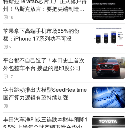
特斯拉Terafab芯片工厂正式落户得
州！马斯克放言：要把尖端制造带
回美国
18
苹果拿下高端手机市场65%的份
额：iPhone 17系列功不可没
5
平台都不自己造了！本田史上首次
外包整车平台 接盘的是印度公司
17
字节跳动推出大模型SeedRealtime
国产算力逻辑有望持续加强
丰田汽车净利或三连跌本财年预降1
5.5% 上半年全球产销下滑在华少卖