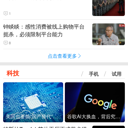
1
钟睒睒：感性消费被线上购物平台
扼杀，必须限制平台能力
8
点击查看更多
科技
手机
试用
美国也要搞“国产替代”？先算清三笔账
谷歌AI大换血，背后究竟发生了什么？