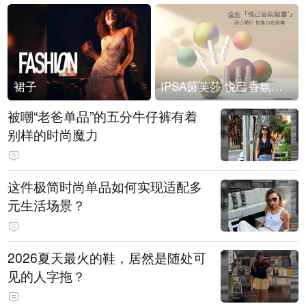
裙子
IPSA茵芙莎 悦己香氛凝露上市
被嘲“老爸单品”的五分牛仔裤有着
别样的时尚魔力
这件极简时尚单品如何实现适配多
元生活场景？
2026夏天最火的鞋，居然是随处可
见的人字拖？