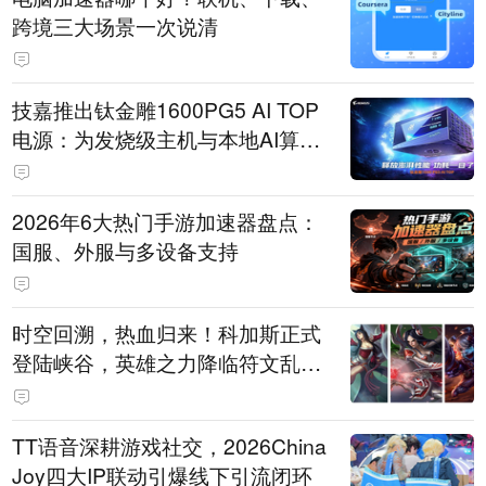
跨境三大场景一次说清
技嘉推出钛金雕1600PG5 AI TOP
电源：为发烧级主机与本地AI算力
打造旗舰供电方案
2026年6大热门手游加速器盘点：
国服、外服与多设备支持
时空回溯，热血归来！科加斯正式
登陆峡谷，英雄之力降临符文乱
斗！
TT语音深耕游戏社交，2026China
Joy四大IP联动引爆线下引流闭环