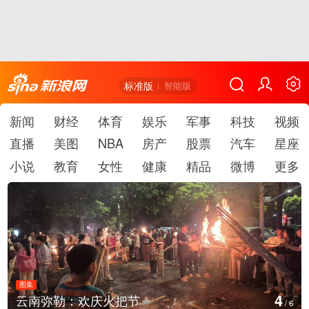
标准版
智能版
新闻
财经
体育
娱乐
军事
科技
视频
直播
美图
NBA
房产
股票
汽车
星座
小说
教育
女性
健康
精品
微博
更多
图集
5
江西铅山：千灯点亮葛仙村
/
6