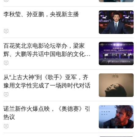
白，主演均为广州本土演员
李秋莹、孙亚鹏，央视新主播
百花奖北京电影论坛举办，梁家
辉、大鹏等共话中国电影的文化建
构
从“上古大神”到《歌手》亚军，齐
豫用文学性完成了一场跨时代对话
诺兰新作火爆点映，《奥德赛》引
热议