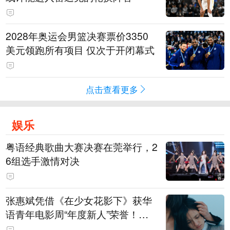
2028年奥运会男篮决赛票价3350
美元领跑所有项目 仅次于开闭幕式
点击查看更多
娱乐
粤语经典歌曲大赛决赛在莞举行，2
6组选手激情对决
张惠斌凭借《在少女花影下》获华
语青年电影周“年度新人”荣誉！该
电影全程在广州取景，采用粤语对