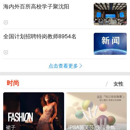
海内外百所高校学子聚沈阳
全国计划招聘特岗教师8954名
点击查看更多
时尚
女性
裙子
IPSA茵芙莎 悦己香氛凝露上市