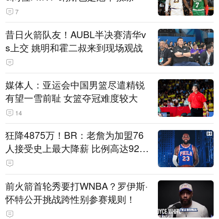
7
昔日火箭队友！AUBL半决赛清华v
s上交 姚明和霍二叔来到现场观战
媒体人：亚运会中国男篮尽遣精锐
有望一雪前耻 女篮夺冠难度较大
14
狂降4875万！BR：老詹为加盟76
人接受史上最大降薪 比例高达92.
6%
前火箭首轮秀要打WNBA？罗伊斯·
怀特公开挑战跨性别参赛规则！