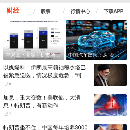
财经
股票
行情中心
下载APP
苹果拿下高端手机市场65%的份额：iPhone 17系列功不可没
中国汽车出海：从“卖出去”到“走进去”
以媒爆料：伊朗最高领袖穆杰塔巴
被紧急送医，情况极度危急，“可能
随时会死去”
8
加息，重大变数！美联储，大消
息！特朗普，有新动作
7
特朗普坐不住：中国每年培养3000