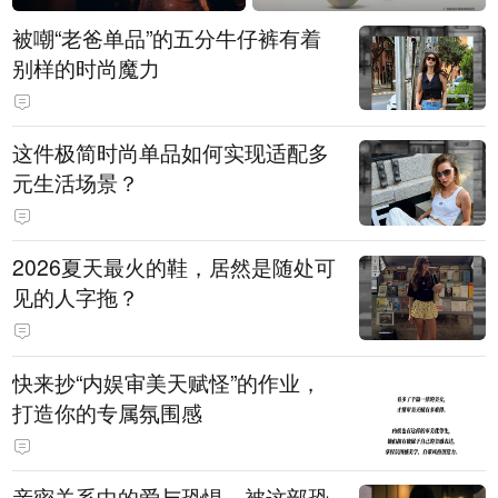
被嘲“老爸单品”的五分牛仔裤有着
别样的时尚魔力
这件极简时尚单品如何实现适配多
元生活场景？
2026夏天最火的鞋，居然是随处可
见的人字拖？
快来抄“内娱审美天赋怪”的作业，
打造你的专属氛围感
亲密关系中的爱与恐惧，被这部恐