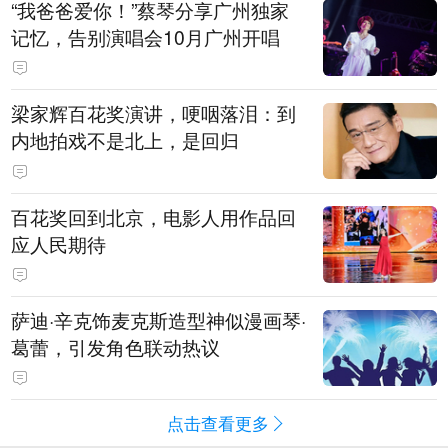
“我爸爸爱你！”蔡琴分享广州独家
记忆，告别演唱会10月广州开唱
梁家辉百花奖演讲，哽咽落泪：到
内地拍戏不是北上，是回归
百花奖回到北京，电影人用作品回
应人民期待
萨迪·辛克饰麦克斯造型神似漫画琴·
葛蕾，引发角色联动热议
点击查看更多