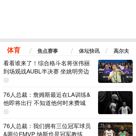
体育
焦点赛事
体坛快讯
高尔夫
看看谁来了！综合格斗名将张伟丽
到场观战AUBL半决赛 坐姚明旁边
76人总裁：詹姆斯最近在LA训练&
他即将出行 不知道他何时来费城
76人总裁：我们拥有三位冠军球员
&两位FMVP 纳斯也是冠军教练