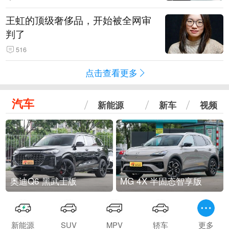
王虹的顶级奢侈品，开始被全网审
判了
516
点击查看更多
汽车
新能源
新车
视频
奥迪Q6 黑武士版
MG 4X 半固态智享版
新能源
SUV
MPV
轿车
更多