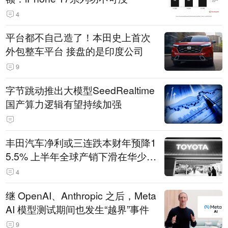
4
平台都不自己造了！本田史上首次
外包整车平台 接盘的是印度公司
9
字节跳动推出大模型SeedRealtime
国产算力逻辑有望持续加强
丰田汽车净利或三连跌本财年预降1
5.5% 上半年全球产销下滑在华少卖
14.3万辆
4
继 OpenAI、Anthropic 之后，Meta
AI 模型测试期间也发生“越界”事件
9