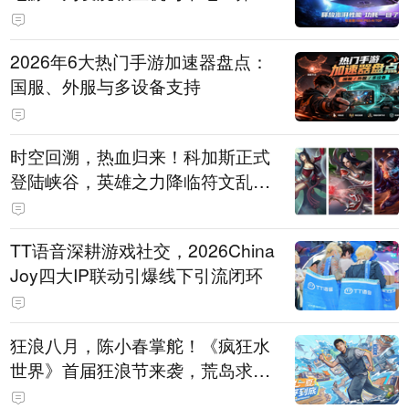
打造旗舰供电方案
2026年6大热门手游加速器盘点：
国服、外服与多设备支持
时空回溯，热血归来！科加斯正式
登陆峡谷，英雄之力降临符文乱
斗！
TT语音深耕游戏社交，2026China
Joy四大IP联动引爆线下引流闭环
狂浪八月，陈小春掌舵！《疯狂水
世界》首届狂浪节来袭，荒岛求生
直播即将开启