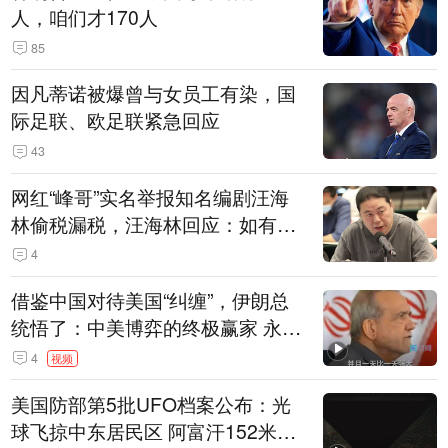
人，咱们才170人
85
因凡蒂诺被爆曾与女员工有染，国
际足联、欧足联紧急回应
43
网红“峰哥”实名举报知名编剧汪海
林偷税漏税，汪海林回应：如有违
法行为，相关机构自会进行评判和
4
处理
借鉴中国对待美国“纠缠”，伊朗总
统悟了：中美博弈的终极赢家 永远
是埋头发展的那一国 伊朗要学中
4
视频
国“做好自己的事”
美国防部第5批UFO档案公布：光
球飞掠中东居民区 阿富汗152米三