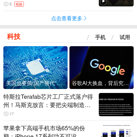
角形遮蔽星光
5
视频
点击查看更多
科技
手机
试用
美国也要搞“国产替代”？先算清三笔账
谷歌AI大换血，背后究竟发生了什么？
特斯拉Terafab芯片工厂正式落户得
州！马斯克放言：要把尖端制造带
回美国
17
苹果拿下高端手机市场65%的份
额：iPhone 17系列功不可没