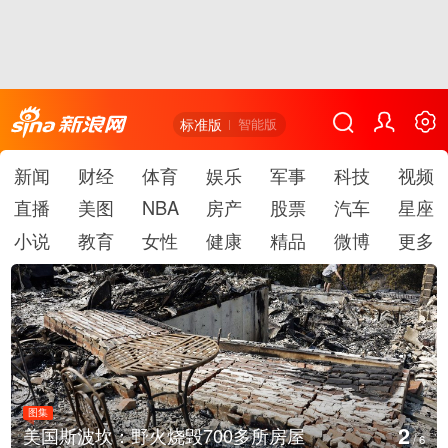
标准版
智能版
新闻
财经
体育
娱乐
军事
科技
视频
直播
美图
NBA
房产
股票
汽车
星座
小说
教育
女性
健康
精品
微博
更多
图集
2
美国斯波坎：野火烧毁700多所房屋
/
6