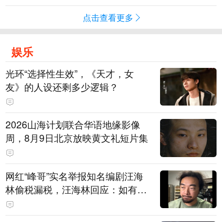
点击查看更多
娱乐
光环“选择性生效”，《天才，女
友》的人设还剩多少逻辑？
2026山海计划联合华语地缘影像
周，8月9日北京放映黄文礼短片集
网红“峰哥”实名举报知名编剧汪海
林偷税漏税，汪海林回应：如有违
法行为，相关机构自会进行评判和
处理，清者自清，无需一一回应