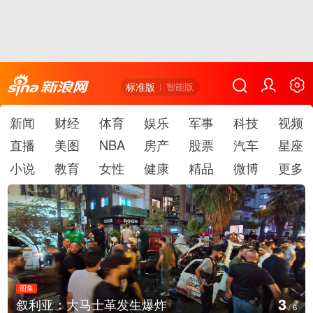
标准版
智能版
新闻
财经
体育
娱乐
军事
科技
视频
直播
美图
NBA
房产
股票
汽车
星座
小说
教育
女性
健康
精品
微博
更多
图集
4
云南弥勒：欢庆火把节
/
6