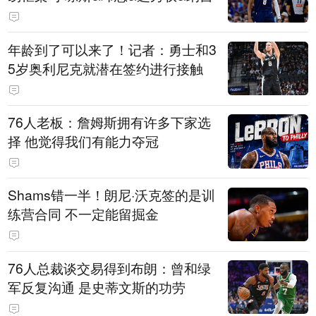
年龄到了可以来了！记者：勇士和3
5岁奥利尼克就潜在签约进行接触
76人老板：詹姆斯拥有许多下家选
择 他觉得我们有能力夺冠
Shams错一半！朗尼·沃克签的是训
练营合同 不一定能留掘金
76人总裁谈交易得到布朗：曾和绿
军反复沟通 是史蒂文斯的功劳