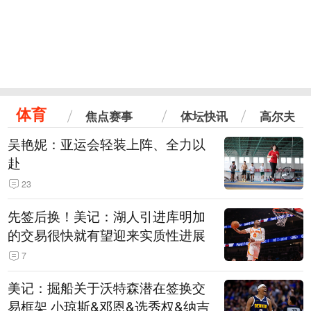
体育
焦点赛事
体坛快讯
高尔夫
吴艳妮：亚运会轻装上阵、全力以
赴
23
先签后换！美记：湖人引进库明加
的交易很快就有望迎来实质性进展
7
美记：掘船关于沃特森潜在签换交
易框架 小琼斯&邓恩&选秀权&纳吉