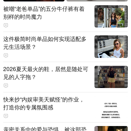
被嘲“老爸单品”的五分牛仔裤有着
别样的时尚魔力
这件极简时尚单品如何实现适配多
元生活场景？
2026夏天最火的鞋，居然是随处可
见的人字拖？
快来抄“内娱审美天赋怪”的作业，
打造你的专属氛围感
亲密关系中的爱与恐惧，被这部恐