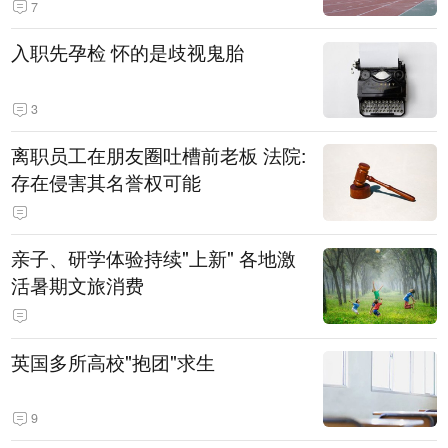
7
入职先孕检 怀的是歧视鬼胎
3
离职员工在朋友圈吐槽前老板 法院:
存在侵害其名誉权可能
亲子、研学体验持续"上新" 各地激
活暑期文旅消费
英国多所高校"抱团"求生
9