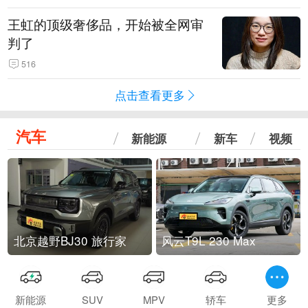
王虹的顶级奢侈品，开始被全网审
判了
516
点击查看更多
汽车
新能源
新车
视频
北京越野BJ30 旅行家
风云T9L 230 Max
新能源
SUV
MPV
轿车
更多