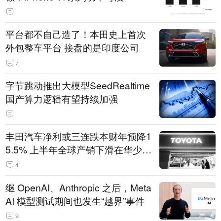
平台都不自己造了！本田史上首次
外包整车平台 接盘的是印度公司
7
字节跳动推出大模型SeedRealtime
国产算力逻辑有望持续加强
丰田汽车净利或三连跌本财年预降1
5.5% 上半年全球产销下滑在华少卖
14.3万辆
4
继 OpenAI、Anthropic 之后，Meta
AI 模型测试期间也发生“越界”事件
9