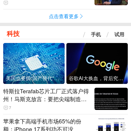
点击查看更多
科技
手机
试用
美国也要搞“国产替代”？先算清三笔账
谷歌AI大换血，背后究竟发生了什么？
特斯拉Terafab芯片工厂正式落户得
州！马斯克放言：要把尖端制造带
回美国
7
苹果拿下高端手机市场65%的份
额：iPhone 17系列功不可没