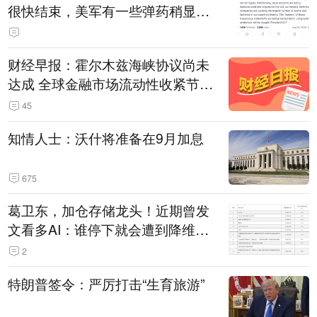
很快结束，美军有一些弹药稍显紧
张！伊朗公布拟议的海峡管理文本
财经早报：霍尔木兹海峡协议尚未
达成 全球金融市场流动性收紧节奏
暂缓
45
知情人士：沃什将准备在9月加息
675
葛卫东，加仓存储龙头！近期曾发
文看多AI：谁停下就会遭到降维打
击
2
特朗普签令：严厉打击“生育旅游”