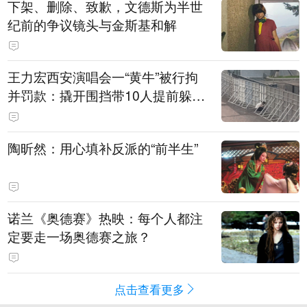
下架、删除、致歉，文德斯为半世
纪前的争议镜头与金斯基和解
王力宏西安演唱会一“黄牛”被行拘
并罚款：撬开围挡带10人提前躲进
场馆清洁室，开唱前还没混入观众
席就被抓
陶昕然：用心填补反派的“前半生”
诺兰《奥德赛》热映：每个人都注
定要走一场奥德赛之旅？
点击查看更多