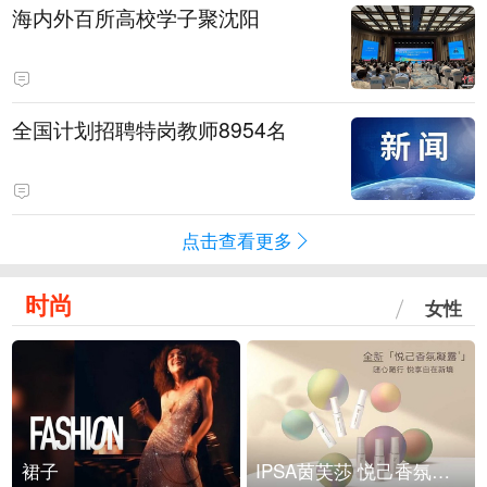
海内外百所高校学子聚沈阳
全国计划招聘特岗教师8954名
点击查看更多
时尚
女性
裙子
IPSA茵芙莎 悦己香氛凝露上市