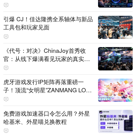
引爆 CJ！佳达隆携全系轴体与新品
工具包和玩家见面
《代号：对决》ChinaJoy首秀收
官：从线下爆满看见玩家的真实期
待
虎牙游戏发行IP矩阵再落重磅一
子！顶流“女明星”ZANMANG LOO
PY 正版3D消除手游《消消奇遇》
惊喜曝光
免费游戏加速器口令怎么用？外星
哈基米、外星喵兑换教程