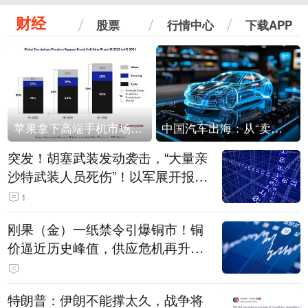
财经
股票
行情中心
下载APP
苹果拿下高端手机市场65%的份额：iPhone 17系列功不可没
中国汽车出海：从“卖出去”到“走进去”
突发！胡塞武装发动袭击，“大量亲
沙特武装人员死伤”！以军展开报复
性空袭
1
刚果（金）一纸禁令引爆铜市！铜
价逼近历史峰值，供应危机再升
级？
特朗普：伊朗不能撑太久，战争将