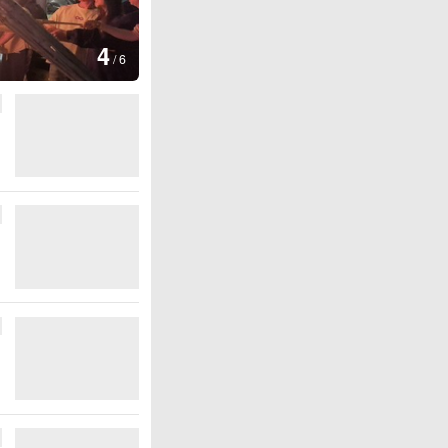
图集
4
江西铅山：千灯点亮葛仙村
/
6