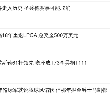
将走入历史 圣裘德赛事可能取消
18年重返LPGA 总奖金500万美元
斯勒61杆领先 窦泽成T73李昊桐T111
8年输绿军就说我球风偏软 但那年掘金爵士马刺都