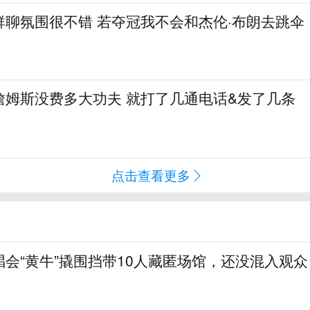
群聊氛围很不错 若夺冠我不会和杰伦·布朗去跳伞
詹姆斯没费多大功夫 就打了几通电话&发了几条
点击查看更多
会“黄牛”撬围挡带10人藏匿场馆，还没混入观众