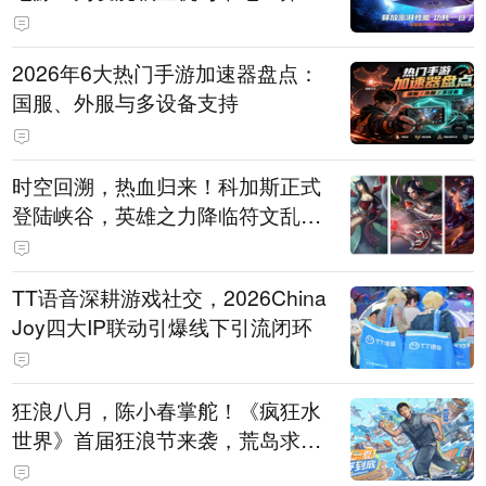
打造旗舰供电方案
2026年6大热门手游加速器盘点：
国服、外服与多设备支持
时空回溯，热血归来！科加斯正式
登陆峡谷，英雄之力降临符文乱
斗！
TT语音深耕游戏社交，2026China
Joy四大IP联动引爆线下引流闭环
狂浪八月，陈小春掌舵！《疯狂水
世界》首届狂浪节来袭，荒岛求生
直播即将开启