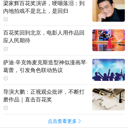
梁家辉百花奖演讲，哽咽落泪：到
内地拍戏不是北上，是回归
百花奖回到北京，电影人用作品回
应人民期待
萨迪·辛克饰麦克斯造型神似漫画琴·
葛蕾，引发角色联动热议
导演大鹏：正视观众批评，不断打
磨作品｜直击百花奖
点击查看更多