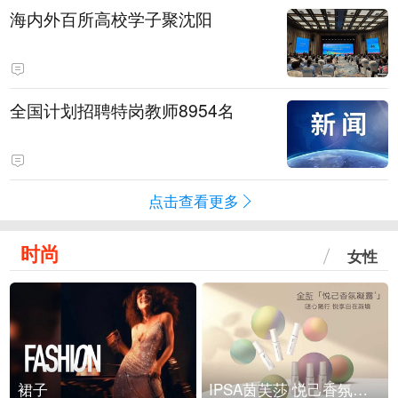
海内外百所高校学子聚沈阳
全国计划招聘特岗教师8954名
点击查看更多
时尚
女性
裙子
IPSA茵芙莎 悦己香氛凝露上市