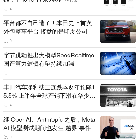
4
平台都不自己造了！本田史上首次
外包整车平台 接盘的是印度公司
9
字节跳动推出大模型SeedRealtime
国产算力逻辑有望持续加强
丰田汽车净利或三连跌本财年预降1
5.5% 上半年全球产销下滑在华少卖
14.3万辆
4
继 OpenAI、Anthropic 之后，Meta
AI 模型测试期间也发生“越界”事件
9