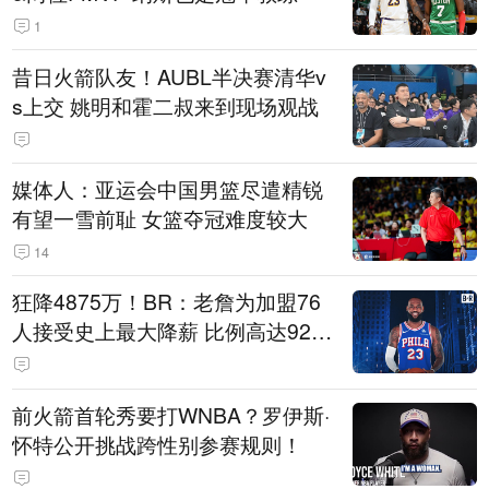
1
昔日火箭队友！AUBL半决赛清华v
s上交 姚明和霍二叔来到现场观战
媒体人：亚运会中国男篮尽遣精锐
有望一雪前耻 女篮夺冠难度较大
14
狂降4875万！BR：老詹为加盟76
人接受史上最大降薪 比例高达92.
6%
前火箭首轮秀要打WNBA？罗伊斯·
怀特公开挑战跨性别参赛规则！