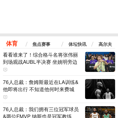
体育
焦点赛事
体坛快讯
高尔夫
看看谁来了！综合格斗名将张伟丽
到场观战AUBL半决赛 坐姚明旁边
76人总裁：詹姆斯最近在LA训练&
他即将出行 不知道他何时来费城
76人总裁：我们拥有三位冠军球员
&两位FMVP 纳斯也是冠军教练