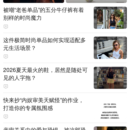
被嘲“老爸单品”的五分牛仔裤有着
别样的时尚魔力
这件极简时尚单品如何实现适配多
元生活场景？
2026夏天最火的鞋，居然是随处可
见的人字拖？
快来抄“内娱审美天赋怪”的作业，
打造你的专属氛围感
亲密关系中的爱与恐惧，被这部恐