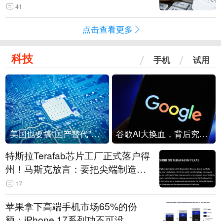
41
点击查看更多
科技
手机
试用
美国也要搞“国产替代”？先算清三笔账
谷歌AI大换血，背后究竟发生了什么？
特斯拉Terafab芯片工厂正式落户得
州！马斯克放言：要把尖端制造带
回美国
17
苹果拿下高端手机市场65%的份
额：iPhone 17系列功不可没