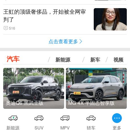
王虹的顶级奢侈品，开始被全网审
判了
516
点击查看更多
汽车
新能源
新车
视频
奥迪Q6 黑武士版
MG 4X 半固态智享版
新能源
SUV
MPV
轿车
更多