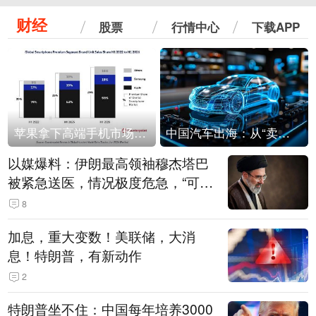
财经
股票
行情中心
下载APP
苹果拿下高端手机市场65%的份额：iPhone 17系列功不可没
中国汽车出海：从“卖出去”到“走进去”
以媒爆料：伊朗最高领袖穆杰塔巴
被紧急送医，情况极度危急，“可能
随时会死去”
8
加息，重大变数！美联储，大消
息！特朗普，有新动作
2
特朗普坐不住：中国每年培养3000