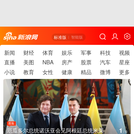
标准版
智能版
新闻
财经
体育
娱乐
军事
科技
视频
直播
美图
NBA
房产
股票
汽车
星座
小说
教育
女性
健康
精品
微博
更多
图集
1
厄瓜多尔总统诺沃亚会见阿根廷总统米莱
/
6