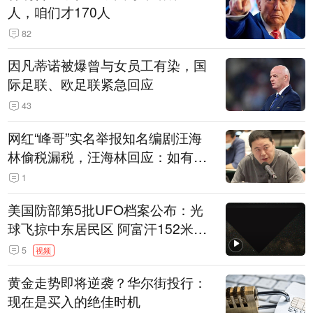
人，咱们才170人
82
因凡蒂诺被爆曾与女员工有染，国
际足联、欧足联紧急回应
43
网红“峰哥”实名举报知名编剧汪海
林偷税漏税，汪海林回应：如有违
法行为，相关机构自会进行评判和
1
处理
美国防部第5批UFO档案公布：光
球飞掠中东居民区 阿富汗152米三
角形遮蔽星光
5
视频
黄金走势即将逆袭？华尔街投行：
现在是买入的绝佳时机