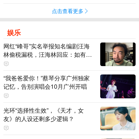
点击查看更多
娱乐
网红“峰哥”实名举报知名编剧汪海
林偷税漏税，汪海林回应：如有违
法行为，相关机构自会进行评判和
处理，清者自清，无需一一回应
“我爸爸爱你！”蔡琴分享广州独家
记忆，告别演唱会10月广州开唱
光环“选择性生效”，《天才，女
友》的人设还剩多少逻辑？