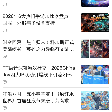
打造旗舰供电方案
2026年6大热门手游加速器盘点：
国服、外服与多设备支持
时空回溯，热血归来！科加斯正式
登陆峡谷，英雄之力降临符文乱
斗！
TT语音深耕游戏社交，2026China
Joy四大IP联动引爆线下引流闭环
狂浪八月，陈小春掌舵！《疯狂水
世界》首届狂浪节来袭，荒岛求生
直播即将开启