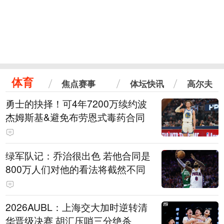
体育
焦点赛事
体坛快讯
高尔夫
勇士的抉择！可4年7200万续约波
杰姆斯基&避免布劳恩式毒药合同
绿军队记：乔治很出色 若他合同是
800万人们对他的看法将截然不同
2026AUBL：上海交大加时逆转清
华晋级决赛 胡汇压哨三分绝杀