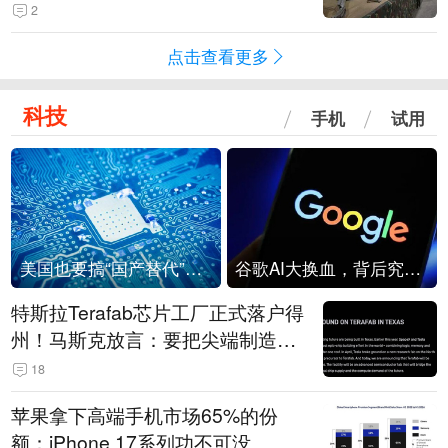
机
2
点击查看更多
科技
手机
试用
美国也要搞“国产替代”？先算清三笔账
谷歌AI大换血，背后究竟发生了什么？
特斯拉Terafab芯片工厂正式落户得
州！马斯克放言：要把尖端制造带
回美国
18
苹果拿下高端手机市场65%的份
额：iPhone 17系列功不可没