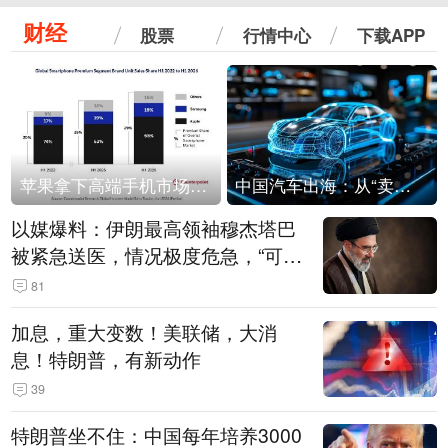
财经
股票
行情中心
下载APP
苹果拿下高端手机市场65%的份额：iPhone 17系列功不可没
中国汽车出海：从“卖出去”到“走进去”
以媒爆料：伊朗最高领袖穆杰塔巴
被紧急送医，情况极度危急，“可能
随时会死去”
81
加息，重大变数！美联储，大消
息！特朗普，有新动作
39
特朗普坐不住：中国每年培养3000