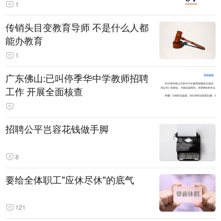
1
传销头目变教育导师 不是什么人都
能办教育
1
广东佛山:已叫停季华中学教师招聘
工作 开展全面核查
招聘公平岂容花钱做手脚
8
要给全体职工"应休尽休"的底气
121