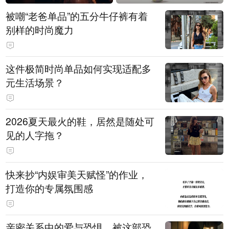
被嘲“老爸单品”的五分牛仔裤有着
别样的时尚魔力
这件极简时尚单品如何实现适配多
元生活场景？
2026夏天最火的鞋，居然是随处可
见的人字拖？
快来抄“内娱审美天赋怪”的作业，
打造你的专属氛围感
亲密关系中的爱与恐惧，被这部恐