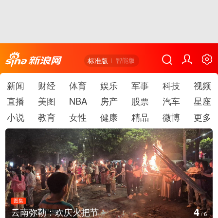
标准版
智能版
新闻
财经
体育
娱乐
军事
科技
视频
直播
美图
NBA
房产
股票
汽车
星座
小说
教育
女性
健康
精品
微博
更多
图集
5
江西铅山：千灯点亮葛仙村
/
6