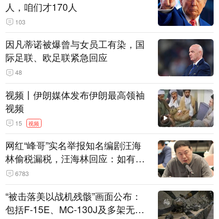
人，咱们才170人
103
因凡蒂诺被爆曾与女员工有染，国
际足联、欧足联紧急回应
48
视频丨伊朗媒体发布伊朗最高领袖
视频
15
视频
网红“峰哥”实名举报知名编剧汪海
林偷税漏税，汪海林回应：如有违
法行为，相关机构自会进行评判和
6783
处理
“被击落美以战机残骸”画面公布：
包括F-15E、MC-130J及多架无人