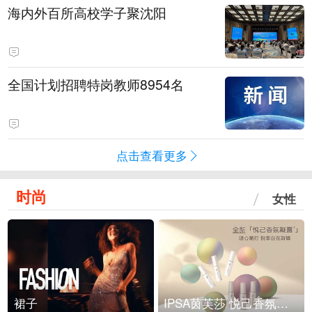
海内外百所高校学子聚沈阳
全国计划招聘特岗教师8954名
点击查看更多
时尚
女性
裙子
IPSA茵芙莎 悦己香氛凝露上市