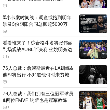
⏳️小卡案时间线：调查或拖到明年
涉及3份阴阳合同总额超5000万
看看谁来了！综合格斗名将张伟丽
到场观战AUBL半决赛 坐姚明旁边
1
76人总裁：詹姆斯最近在LA训练&
他即将出行 不知道他何时来费城
76人总裁：我们拥有三位冠军球员
&两位FMVP 纳斯也是冠军教练
7