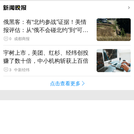
俄黑客：有“北约参战”证据！美情
报评估：从“俄不会碰北约”到“可能
发动有限攻击”
0
成都商报
宇树上市，美团、红杉、经纬创投
赚了数十倍，中小机构斩获上百倍
3
中新经纬
点击查看更多