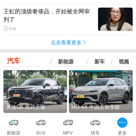
王虹的顶级奢侈品，开始被全网审
判了
516
点击查看更多
汽车
新能源
新车
视频
奥迪Q6 黑武士版
MG 4X 半固态智享版
新能源
SUV
MPV
轿车
更多