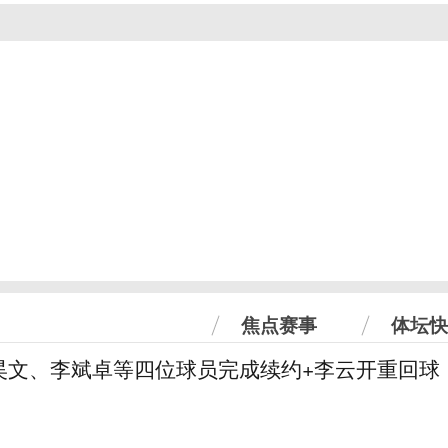
焦点赛事
体坛快
昊文、李斌卓等四位球员完成续约+李云开重回球