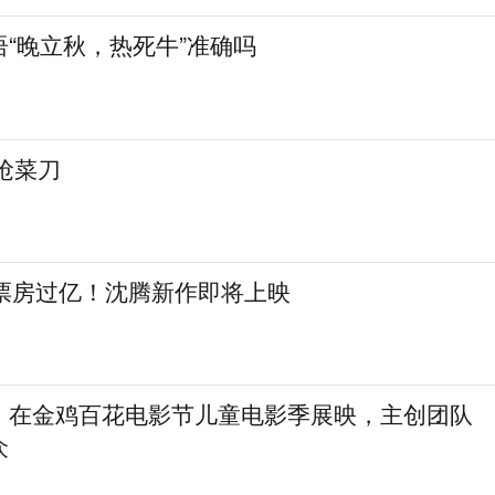
“晚立秋，热死牛”准确吗
抢菜刀
日票房过亿！沈腾新作即将上映
》在金鸡百花电影节儿童电影季展映，主创团队
众