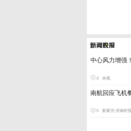
中心风力增强！
0
央视
南航回应飞机
0
新黄河·济南时