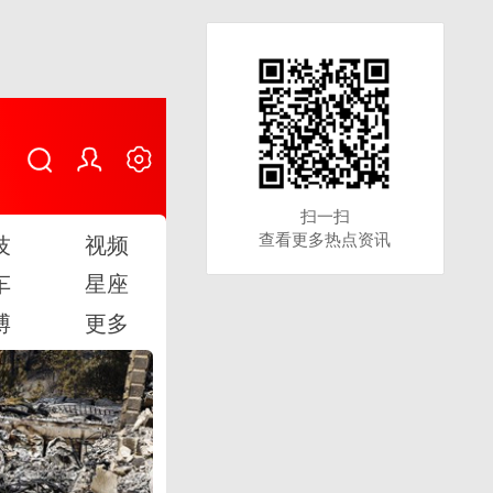
扫一扫
扫一扫
查看更多热点资讯
查看更多热点资讯
技
视频
车
星座
博
更多