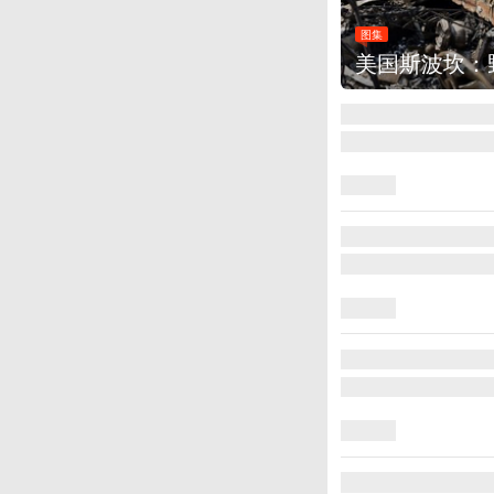
图集
美国斯波坎：