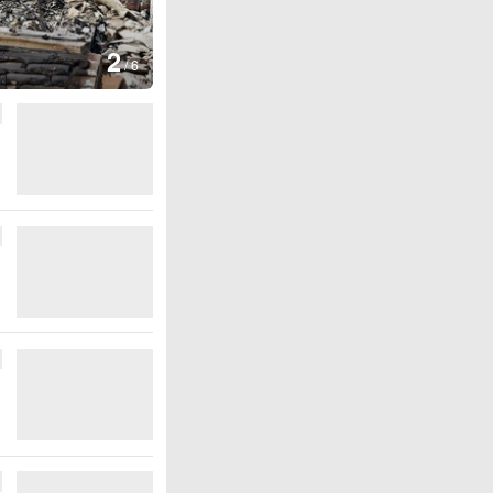
图集
2
叙利亚：大马士革发生爆炸
/
6