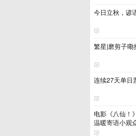
今日立秋，谚语
繁星|磨剪子嘞
连续27天单
电影《八仙！
温暖寄语小观