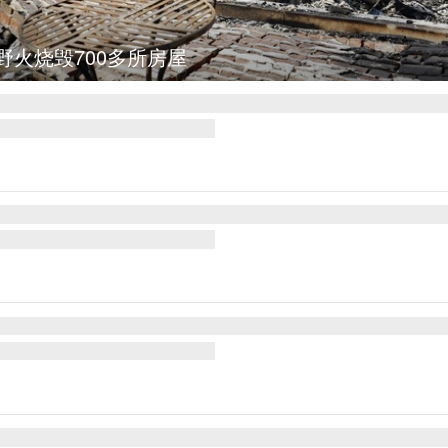
野火烧毁700多所房屋