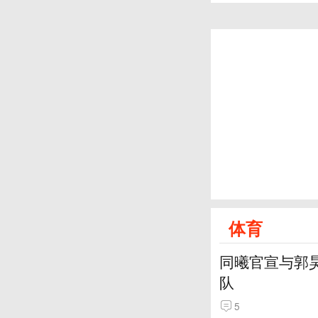
体育
同曦官宣与郭
队
5