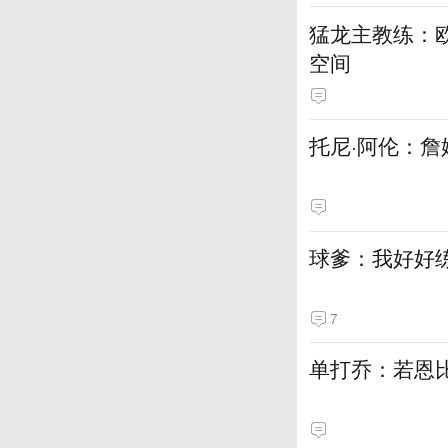
猛龙主教练：
空间
托尼·阿伦：詹
球爹：我好好
7
单打乔：若恩比