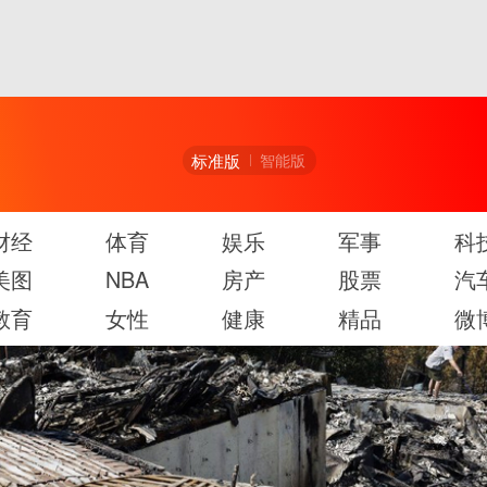
标准版
智能版
财经
体育
娱乐
军事
科
美图
NBA
房产
股票
汽
教育
女性
健康
精品
微