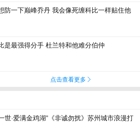
真想防一下巅峰乔丹 我会像死缠科比一样贴住他
比是最强得分手 杜兰特和他难分伯仲
点击查看更多
一世·爱满金鸡湖”《非诚勿扰》苏州城市浪漫打