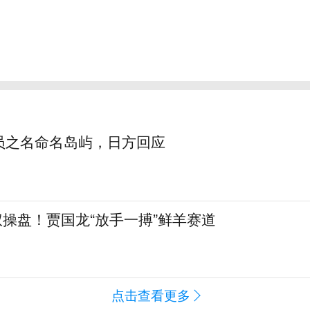
员之名命名岛屿，日方回应
全权操盘！贾国龙“放手一搏”鲜羊赛道
点击查看更多