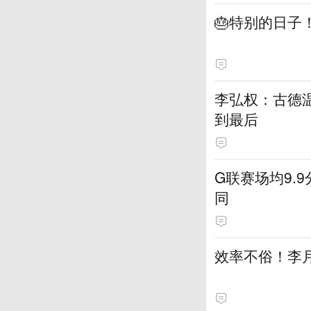
🎂特别的日子
李弘权：古德温
到最后
G联赛场均9.
同
效率不俗！李月