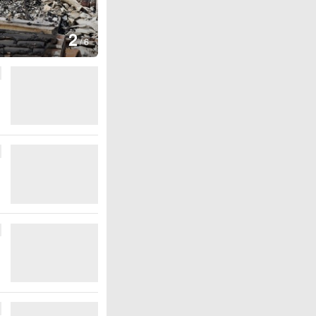
图集
3
云南弥勒：欢庆火把
/
6