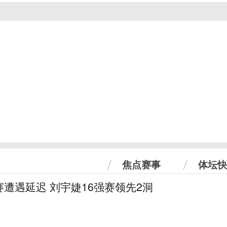
焦点赛事
体坛快
遭遇延迟 刘宇婕16强赛领先2洞