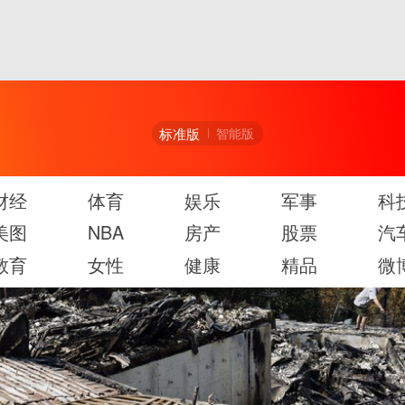
标准版
智能版
财经
体育
娱乐
军事
科
美图
NBA
房产
股票
汽
教育
女性
健康
精品
微