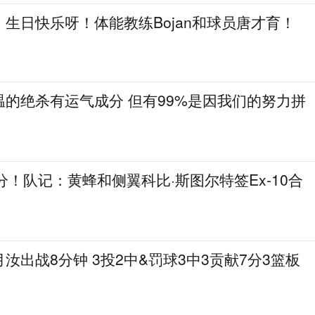
！生日快乐呀！体能教练Bojan和球员唐才育！
的绝杀有运气成分 但有99%是因我们的努力拼
9分！队记：黄蜂和侧翼科比·斯图尔特签Ex‑10合
汝出战8分钟 3投2中&罚球3中3贡献7分3篮板