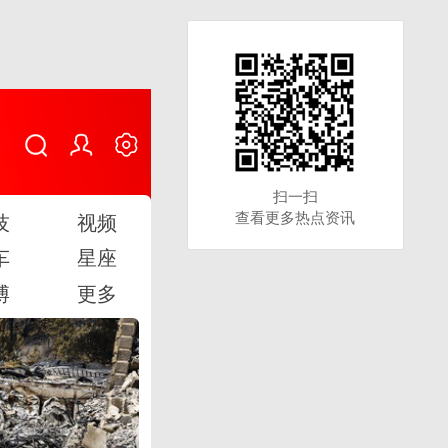
扫一扫
扫一扫
查看更多热点资讯
查看更多热点资讯
技
视频
车
星座
博
更多