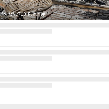
集
叙利亚：大马士革发生爆炸