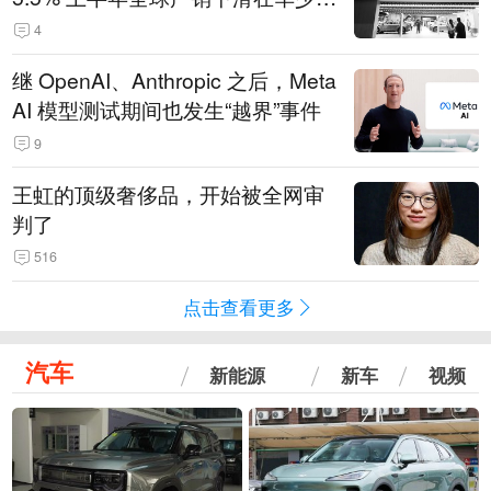
14.3万辆
4
继 OpenAI、Anthropic 之后，Meta
AI 模型测试期间也发生“越界”事件
9
王虹的顶级奢侈品，开始被全网审
判了
516
点击查看更多
汽车
新能源
新车
视频