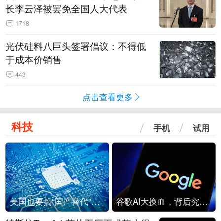
长李云泽被罢免全国人大代表
1718
光伏硅料八巨头签署倡议：不得低
于成本价销售
443
点击查看更多
科技
手机
试用
美国也要搞“国产替代”？先算清三笔账
谷歌AI大换血，背后究竟发生了什么？