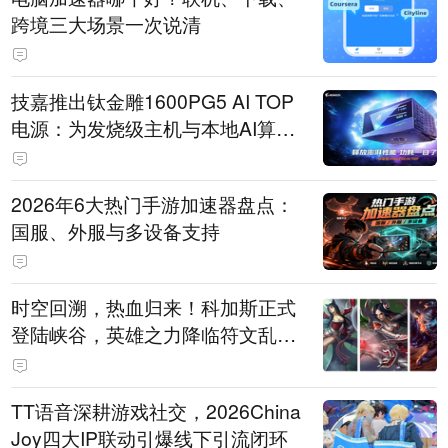
跨境三大场景一次说清
技嘉推出钛金雕1600PG5 AI TOP
电源：为发烧级主机与本地AI算力
打造旗舰供电方案
2026年6大热门手游加速器盘点：
国服、外服与多设备支持
时空回溯，热血归来！科加斯正式
登陆峡谷，英雄之力降临符文乱
斗！
TT语音深耕游戏社交，2026China
Joy四大IP联动引爆线下引流闭环