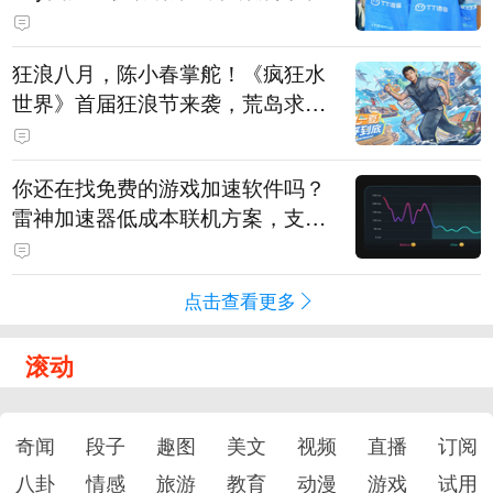
狂浪八月，陈小春掌舵！《疯狂水
世界》首届狂浪节来袭，荒岛求生
直播即将开启
你还在找免费的游戏加速软件吗？
雷神加速器低成本联机方案，支持
免费试用
点击查看更多
滚动
奇闻
段子
趣图
美文
视频
直播
订阅
八卦
情感
旅游
教育
动漫
游戏
试用