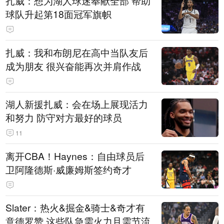
扎威：想为湖人球迷奉献全部 帮助
球队升起第18面冠军旗帜
扎威：我和布朗尼在高中当队友后
成为朋友 很兴奋能再次并肩作战
湖人新援扎威：会在场上展现活力
和努力 防守对方最好的球员
11
离开CBA！Haynes：自由球员后
卫阿隆德斯·威廉姆斯签约奇才
Slater：热火&掘金&骑士&奇才有
意德罗赞 这些队急需火力且需节流