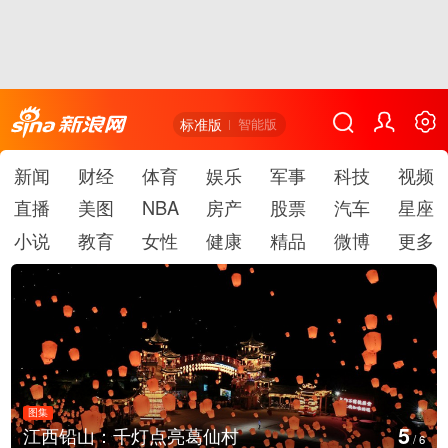
标准版
智能版
新闻
财经
体育
娱乐
军事
科技
视频
直播
美图
NBA
房产
股票
汽车
星座
小说
教育
女性
健康
精品
微博
更多
图集
5
江西铅山：千灯点亮葛仙村
/
6