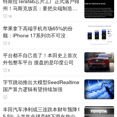
特斯拉Terafab芯片工厂正式落户得
州！马斯克放言：要把尖端制造带
回美国
16
苹果拿下高端手机市场65%的份
额：iPhone 17系列功不可没
3
平台都不自己造了！本田史上首次
外包整车平台 接盘的是印度公司
8
字节跳动推出大模型SeedRealtime
国产算力逻辑有望持续加强
丰田汽车净利或三连跌本财年预降1
5.5% 上半年全球产销下滑在华少卖