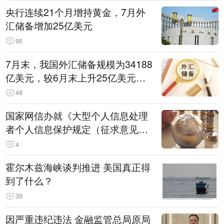
央行连续21个月增持黄金，7月外
汇储备增加25亿美元
95
7月末，我国外汇储备规模为34188
亿美元，较6月末上升25亿美元，
升幅为0.07%
48
国家网信办就《大型个人信息处理
者个人信息保护规定（征求意见
稿）》公开征求意见
4
霍尔木兹海峡谈判推进 美国真正得
到了什么？
39
因严重违纪违法 金融监管总局原局