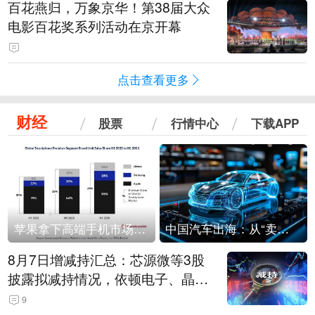
百花燕归，万象京华！第38届大众
电影百花奖系列活动在京开幕
点击查看更多
财经
股票
行情中心
下载APP
苹果拿下高端手机市场65%的份额：iPhone 17系列功不可没
中国汽车出海：从“卖出去”到“走进去”
8月7日增减持汇总：芯源微等3股
披露拟减持情况，依顿电子、晶华
微拟增持（表）
9