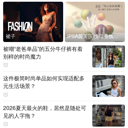
裙子
IPSA茵芙莎 悦己香氛凝露上市
被嘲“老爸单品”的五分牛仔裤有着
别样的时尚魔力
这件极简时尚单品如何实现适配多
元生活场景？
2026夏天最火的鞋，居然是随处可
见的人字拖？