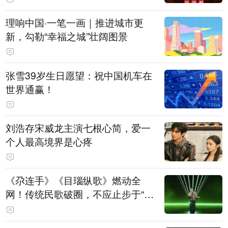
理响中国·一笔一画｜推进城市更
新，勾勒“幸福之城”壮阔图景
张雪39岁生日愿望：祝中国机车在
世界通赢！
刘浩存宋威龙主演七根心简，爱一
个人最高境界是心疼
《尕连手》《目瑙纵歌》燃动全
网！传统民歌破圈，不应止步于“上
头”