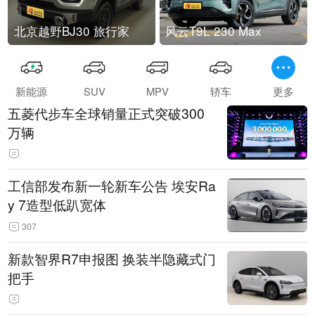
北京越野BJ30 旅行家
风云T9L 230 Max
新能源
SUV
MPV
轿车
更多
五菱代步车全球销量正式突破300
万辆
工信部发布新一轮新车公告 埃安Ra
y 7造型低趴宽体
307
新款智界R7申报图 换装半隐藏式门
把手